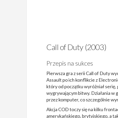
Call of Duty (2003)
Przepis na sukces
Pierwsza gra z serii Call of Duty 
Assault po ich konflikcie z Electro
który od początku wyróżniał serię,
wygrywającym bitwy. Działania w g
przez komputer, co szczególnie wyr
Akcja COD toczy się na kilku fronta
amerykańskiego, brytyjskiego, a ta