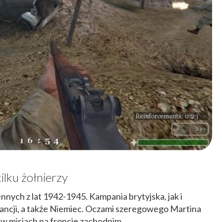
ilku żołnierzy
ych z lat 1942-1945. Kampania brytyjska, jak i
ancji, a także Niemiec. Oczami szeregowego Martina
ł w misjach na froncie zachodnim.