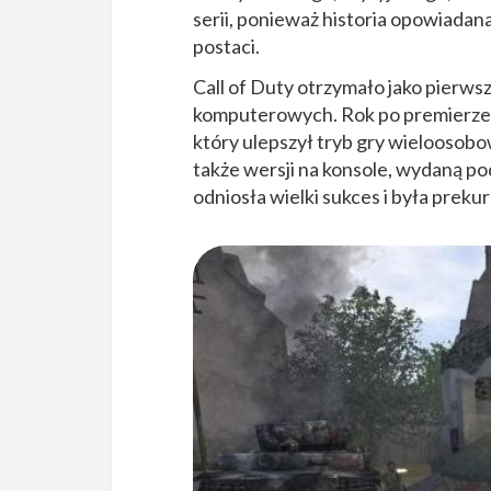
serii, ponieważ historia opowiadana
postaci.
Call of Duty otrzymało jako pierw
komputerowych. Rok po premierze 
który ulepszył tryb gry wieloosobow
także wersji na konsole, wydaną p
odniosła wielki sukces i była preku