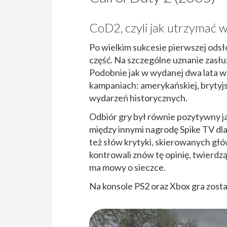
CoD2, czyli jak utrzymać 
Po wielkim sukcesie pierwszej ods
część. Na szczególne uznanie zasłu
Podobnie jak w wydanej dwa lata wc
kampaniach: amerykańskiej, brytyjsk
wydarzeń historycznych.
Odbiór gry był równie pozytywny ja
między innymi nagrodę Spike TV dla
też słów krytyki, skierowanych głó
kontrowali znów tę opinię, twierdząc
ma mowy o sieczce.
Na konsole PS2 oraz Xbox gra zos