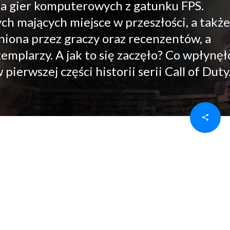
ria gier komputerowych z gatunku FPS.
h mających miejsce w przeszłości, a także
eniona przez graczy oraz recenzentów, a
zemplarzy. A jak to się zaczęło? Co wpłynęł
ierwszej części historii serii Call of Duty