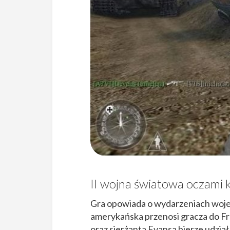
II wojna światowa oczami k
Gra opowiada o wydarzeniach wojenn
amerykańska przenosi gracza do Fr
oraz sierżanta Evansa bierze udzia