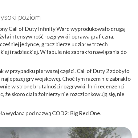
wysoki poziom
łony Call of Duty Infinity Ward wyprodukowało drugą
żyła intensywność rozgrywki i oprawa graficzna.
ześniej jedynce, gracz bierze udział w trzech
iej i radzieckiej. W fabule nie zabrakło nawiązania do
k w przypadku pierwszej części. Call of Duty 2 zdobyło
 najlepszej gry wojskowej. Choć tym razem nie zabrakło
wnie w stronę brutalności rozgrywki. Inni recenzenci
, że skoro ciała żołnierzy nie rozczłonkowują się, nie
tała wydana pod nazwą COD2: Big Red One.