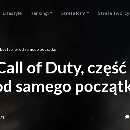
Lifestyle
Rankingi
Strefa RTV
Strefa Twórcy
1.: bestseller od samego początku
Call of Duty, część
r od samego począt
021