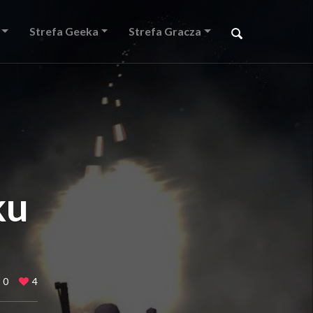
Strefa Geeka
Strefa Gracza
ku
0
4