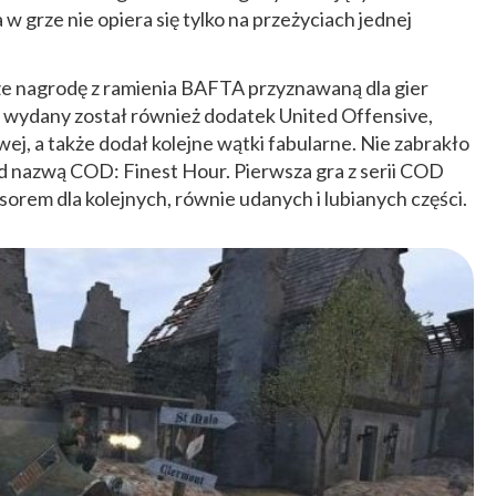
 w grze nie opiera się tylko na przeżyciach jednej
sze nagrodę z ramienia BAFTA przyznawaną dla gier
wydany został również dodatek United Offensive,
ej, a także dodał kolejne wątki fabularne. Nie zabrakło
od nazwą COD: Finest Hour. Pierwsza gra z serii COD
rsorem dla kolejnych, równie udanych i lubianych części.