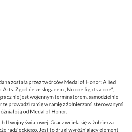
wydana została przez twórców Medal of Honor: Allied
nic Arts. Zgodnie ze sloganem „No one fights alone”,
 gracz nie jest wojennym terminatorem, samodzielnie
rze prowadzi ramię w ramię z żołnierzami sterowanymi
óżniało ją od Medal of Honor.
ch II wojny światowej. Gracz wciela się w żołnierza
kże radzieckiego. Jest to drugi wyróżniający element