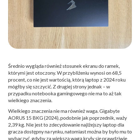
Średnio wygląda również stosunek ekranu do ramek,
którymi jest otoczony. W przybliżeniu wynosi on 68,5
procent, co nie jest wartością, którą laptop z 2024 roku
mógłby się szczycić. Z drugiej strony jednak – w
przypadku notebooka gamingowego nie ma to aż tak
wielkiego znaczenia.
Wielkiego znaczenia nie ma również waga. Gigabyte
AORUS 15 BKG (2024), podobnie jak poprzednik, waży
2,39 kg. Nie jest to zdecydowanie najlżejszy laptop dla
gracza dostępny na rynku, natomiast można by było mu to
wybaczyć, gdyby za większą wagą kryły się prawdziwie