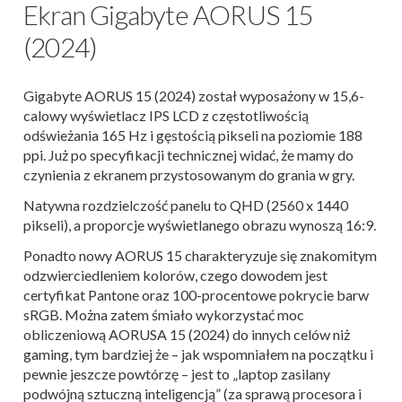
Ekran Gigabyte AORUS 15
(2024)
Gigabyte AORUS 15 (2024) został wyposażony w 15,6-
calowy wyświetlacz IPS LCD z częstotliwością
odświeżania 165 Hz i gęstością pikseli na poziomie 188
ppi. Już po specyfikacji technicznej widać, że mamy do
czynienia z ekranem przystosowanym do grania w gry.
Natywna rozdzielczość panelu to QHD (2560 x 1440
pikseli), a proporcje wyświetlanego obrazu wynoszą 16:9.
Ponadto nowy AORUS 15 charakteryzuje się znakomitym
odzwierciedleniem kolorów, czego dowodem jest
certyfikat Pantone oraz 100-procentowe pokrycie barw
sRGB. Można zatem śmiało wykorzystać moc
obliczeniową AORUSA 15 (2024) do innych celów niż
gaming, tym bardziej że – jak wspomniałem na początku i
pewnie jeszcze powtórzę – jest to „laptop zasilany
podwójną sztuczną inteligencją” (za sprawą procesora i