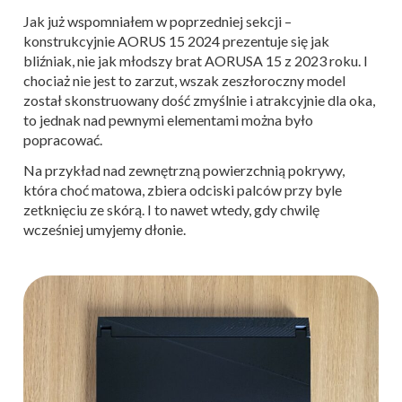
Jak już wspomniałem w poprzedniej sekcji –
konstrukcyjnie AORUS 15 2024 prezentuje się jak
bliźniak, nie jak młodszy brat AORUSA 15 z 2023 roku. I
chociaż nie jest to zarzut, wszak zeszłoroczny model
został skonstruowany dość zmyślnie i atrakcyjnie dla oka,
to jednak nad pewnymi elementami można było
popracować.
Na przykład nad zewnętrzną powierzchnią pokrywy,
która choć matowa, zbiera odciski palców przy byle
zetknięciu ze skórą. I to nawet wtedy, gdy chwilę
wcześniej umyjemy dłonie.