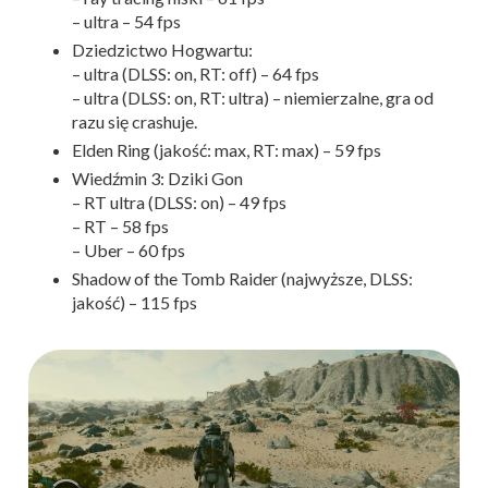
– ultra – 54 fps
Dziedzictwo Hogwartu:
– ultra (DLSS: on, RT: off) – 64 fps
– ultra (DLSS: on, RT: ultra) – niemierzalne, gra od
razu się crashuje.
Elden Ring (jakość: max, RT: max) – 59 fps
Wiedźmin 3: Dziki Gon
– RT ultra (DLSS: on) – 49 fps
– RT – 58 fps
– Uber – 60 fps
Shadow of the Tomb Raider (najwyższe, DLSS:
jakość) – 115 fps