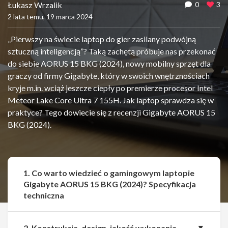
Łukasz Wrzalik
0
3
2 lata temu, 19 marca 2024
„Pierwszy na świecie laptop do gier zasilany podwójną
sztuczną inteligencją”? Taką zachętą próbuje nas przekonać
do siebie AORUS 15 BKG (2024), nowy mobilny sprzęt dla
graczy od firmy Gigabyte, który w swoich wnętrznościach
kryje m.in. wciąż jeszcze ciepły po premierze procesor Intel
Meteor Lake Core Ultra 7 155H. Jak laptop sprawdza się w
praktyce? Tego dowiecie się z recenzji Gigabyte AORUS 15
BKG (2024).
1. Co warto wiedzieć o gamingowym laptopie
Gigabyte AORUS 15 BKG (2024)? Specyfikacja
techniczna
2. Konstrukcja, design, jakość wykonania