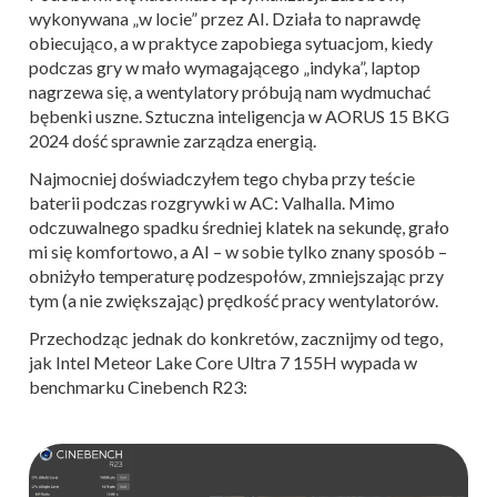
wykonywana „w locie” przez AI. Działa to naprawdę
obiecująco, a w praktyce zapobiega sytuacjom, kiedy
podczas gry w mało wymagającego „indyka”, laptop
nagrzewa się, a wentylatory próbują nam wydmuchać
bębenki uszne. Sztuczna inteligencja w AORUS 15 BKG
2024 dość sprawnie zarządza energią.
Najmocniej doświadczyłem tego chyba przy teście
baterii podczas rozgrywki w AC: Valhalla. Mimo
odczuwalnego spadku średniej klatek na sekundę, grało
mi się komfortowo, a AI – w sobie tylko znany sposób –
obniżyło temperaturę podzespołów, zmniejszając przy
tym (a nie zwiększając) prędkość pracy wentylatorów.
Przechodząc jednak do konkretów, zacznijmy od tego,
jak Intel Meteor Lake Core Ultra 7 155H wypada w
benchmarku Cinebench R23: