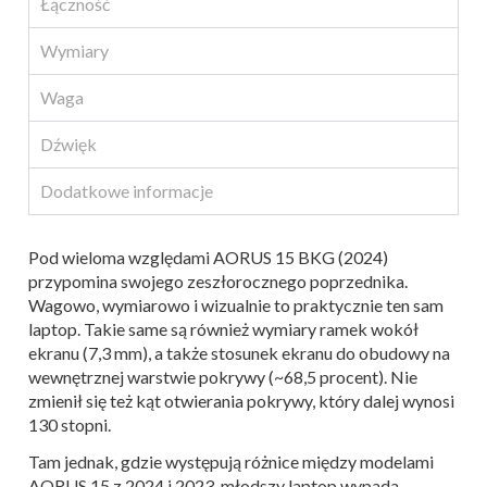
Łączność
Wymiary
Waga
Dźwięk
Dodatkowe informacje
Pod wieloma względami AORUS 15 BKG (2024)
przypomina swojego zeszłorocznego poprzednika.
Wagowo, wymiarowo i wizualnie to praktycznie ten sam
laptop. Takie same są również wymiary ramek wokół
ekranu (7,3 mm), a także stosunek ekranu do obudowy na
wewnętrznej warstwie pokrywy (~68,5 procent). Nie
zmienił się też kąt otwierania pokrywy, który dalej wynosi
130 stopni.
Tam jednak, gdzie występują różnice między modelami
AORUS 15 z 2024 i 2023, młodszy laptop wypada