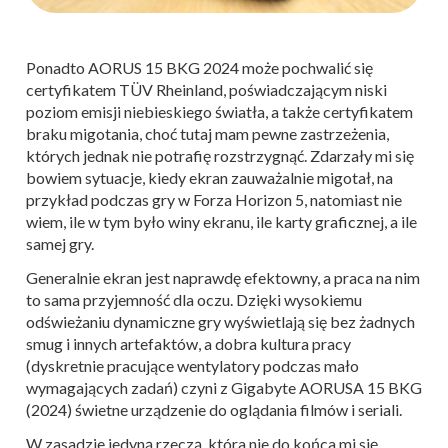
Ponadto AORUS 15 BKG 2024 może pochwalić się
certyfikatem TÜV Rheinland, poświadczającym niski
poziom emisji niebieskiego światła, a także certyfikatem
braku migotania, choć tutaj mam pewne zastrzeżenia,
których jednak nie potrafię rozstrzygnąć. Zdarzały mi się
bowiem sytuacje, kiedy ekran zauważalnie migotał, na
przykład podczas gry w Forza Horizon 5, natomiast nie
wiem, ile w tym było winy ekranu, ile karty graficznej, a ile
samej gry.
Generalnie ekran jest naprawdę efektowny, a praca na nim
to sama przyjemność dla oczu. Dzięki wysokiemu
odświeżaniu dynamiczne gry wyświetlają się bez żadnych
smug i innych artefaktów, a dobra kultura pracy
(dyskretnie pracujące wentylatory podczas mało
wymagających zadań) czyni z Gigabyte AORUSA 15 BKG
(2024) świetne urządzenie do oglądania filmów i seriali.
W zasadzie jedyną rzeczą, która nie do końca mi się