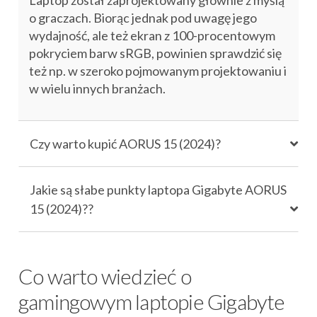
Laptop został zaprojektowany głównie z myślą
o graczach. Biorąc jednak pod uwagę jego
wydajność, ale też ekran z 100-procentowym
pokryciem barw sRGB, powinien sprawdzić się
też np. w szeroko pojmowanym projektowaniu i
w wielu innych branżach.
Czy warto kupić AORUS 15 (2024)?
Jakie są słabe punkty laptopa Gigabyte AORUS
15 (2024)??
Co warto wiedzieć o
gamingowym laptopie Gigabyte