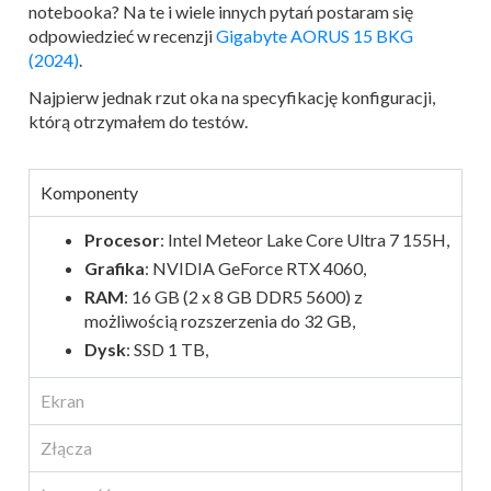
notebooka? Na te i wiele innych pytań postaram się
odpowiedzieć w recenzji
Gigabyte AORUS 15 BKG
(2024)
.
Najpierw jednak rzut oka na specyfikację konfiguracji,
którą otrzymałem do testów.
Komponenty
Procesor
: Intel Meteor Lake Core Ultra 7 155H,
Grafika
: NVIDIA GeForce RTX 4060,
RAM
: 16 GB (2 x 8 GB DDR5 5600) z
możliwością rozszerzenia do 32 GB,
Dysk
: SSD 1 TB,
Ekran
Złącza