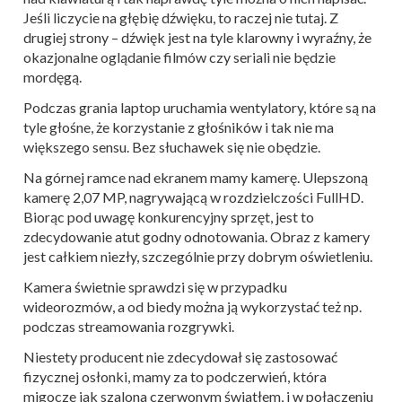
Jeśli liczycie na głębię dźwięku, to raczej nie tutaj. Z
drugiej strony – dźwięk jest na tyle klarowny i wyraźny, że
okazjonalne oglądanie filmów czy seriali nie będzie
mordęgą.
Podczas grania laptop uruchamia wentylatory, które są na
tyle głośne, że korzystanie z głośników i tak nie ma
większego sensu. Bez słuchawek się nie obędzie.
Na górnej ramce nad ekranem mamy kamerę. Ulepszoną
kamerę 2,07 MP, nagrywającą w rozdzielczości FullHD.
Biorąc pod uwagę konkurencyjny sprzęt, jest to
zdecydowanie atut godny odnotowania. Obraz z kamery
jest całkiem niezły, szczególnie przy dobrym oświetleniu.
Kamera świetnie sprawdzi się w przypadku
wideorozmów, a od biedy można ją wykorzystać też np.
podczas streamowania rozgrywki.
Niestety producent nie zdecydował się zastosować
fizycznej osłonki, mamy za to podczerwień, która
migocze jak szalona czerwonym światłem, i w połączeniu