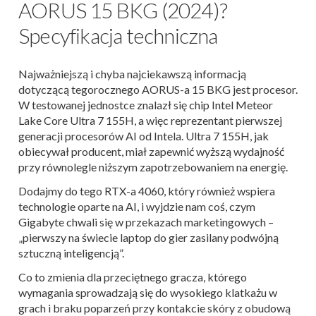
AORUS 15 BKG (2024)?
Specyfikacja techniczna
Najważniejszą i chyba najciekawszą informacją
dotyczącą tegorocznego AORUS-a 15 BKG jest procesor.
W testowanej jednostce znalazł się chip Intel Meteor
Lake Core Ultra 7 155H, a więc reprezentant pierwszej
generacji procesorów AI od Intela. Ultra 7 155H, jak
obiecywał producent, miał zapewnić wyższą wydajność
przy równolegle niższym zapotrzebowaniem na energię.
Dodajmy do tego RTX-a 4060, który również wspiera
technologie oparte na AI, i wyjdzie nam coś, czym
Gigabyte chwali się w przekazach marketingowych –
„pierwszy na świecie laptop do gier zasilany podwójną
sztuczną inteligencją”.
Co to zmienia dla przeciętnego gracza, którego
wymagania sprowadzają się do wysokiego klatkażu w
grach i braku poparzeń przy kontakcie skóry z obudową