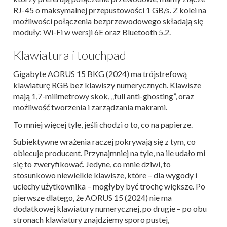
RJ-45 o maksymalnej przepustowości 1 GB/s. Z kolei na
możliwości połączenia bezprzewodowego składają się
moduły: Wi-Fi w wersji 6E oraz Bluetooth 5.2.
Klawiatura i touchpad
Gigabyte AORUS 15 BKG (2024) ma trójstrefową
klawiaturę RGB bez klawiszy numerycznych. Klawisze
mają 1,7-milimetrowy skok, „full anti-ghosting”, oraz
możliwość tworzenia i zarządzania makrami.
To mniej więcej tyle, jeśli chodzi o to, co na papierze.
Subiektywne wrażenia raczej pokrywają się z tym, co
obiecuje producent. Przynajmniej na tyle, na ile udało mi
się to zweryfikować. Jedyne, co mnie dziwi, to
stosunkowo niewielkie klawisze, które – dla wygody i
uciechy użytkownika – mogłyby być trochę większe. Po
pierwsze dlatego, że AORUS 15 (2024) nie ma
dodatkowej klawiatury numerycznej, po drugie – po obu
stronach klawiatury znajdziemy sporo pustej,