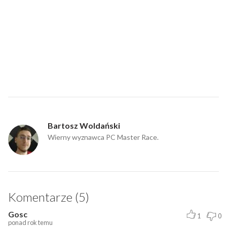
Bartosz Woldański
Wierny wyznawca PC Master Race.
Komentarze (5)
Gosc
1
0
ponad rok temu