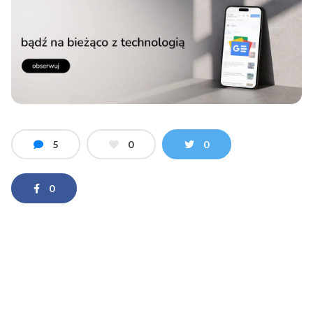
5
0
0
0