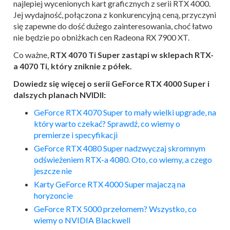
najlepiej wycenionych kart graficznych z serii RTX 4000.
Jej wydajność, połączona z konkurencyjną ceną, przyczyni
się zapewne do dość dużego zainteresowania, choć łatwo
nie będzie po obniżkach cen Radeona RX 7900 XT.
Co ważne,
RTX 4070 Ti Super zastąpi w sklepach RTX-
a 4070 Ti, który zniknie z półek.
Dowiedz się więcej o serii GeForce RTX 4000 Super i
dalszych planach NVIDII:
GeForce RTX 4070 Super to mały wielki upgrade, na
który warto czekać? Sprawdź, co wiemy o
premierze i specyfikacji
GeForce RTX 4080 Super nadzwyczaj skromnym
odświeżeniem RTX-a 4080. Oto, co wiemy, a czego
jeszcze nie
Karty GeForce RTX 4000 Super majaczą na
horyzoncie
GeForce RTX 5000 przełomem? Wszystko, co
wiemy o NVIDIA Blackwell