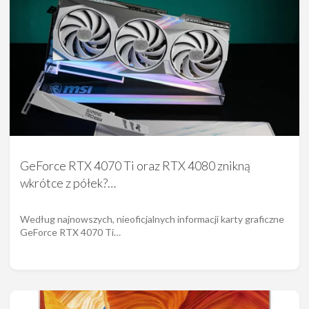
GeForce RTX 4070 Ti oraz RTX 4080 znikną
wkrótce z półek?…
Według najnowszych, nieoficjalnych informacji karty graficzne
GeForce RTX 4070 Ti…