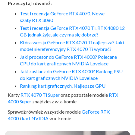
Przeczytaj również:
Test i recenzja GeForce RTX 4070. Nowe
szaty RTX 3080
Test i recenzja GeForce RTX 4070 Ti. RTX 4080 12
GB jednak żyje, ale czy ma się dobrze?
Która wersja GeForce RTX 4070 Ti najlepsza? Jaki
model niereferencyjny RTX 4070 Ti wybrać?
Jaki procesor do GeForce RTX 4000? Polecane
CPU do kart graficznych NVIDIA Lovelace
Jaki zasilacz do GeForce RTX 4000? Ranking PSU
do kart graficznych NVIDIA Lovelace
Ranking kart graficznych. Najlepsze GPU
Karty
RTX 4070 Ti Super
oraz pozostałe modele
RTX
4000 Super
znajdziesz w x-komie
Sprawdź również wszystkie modele
GeForce RTX
4000
i
kart NVIDIA
w x-komie