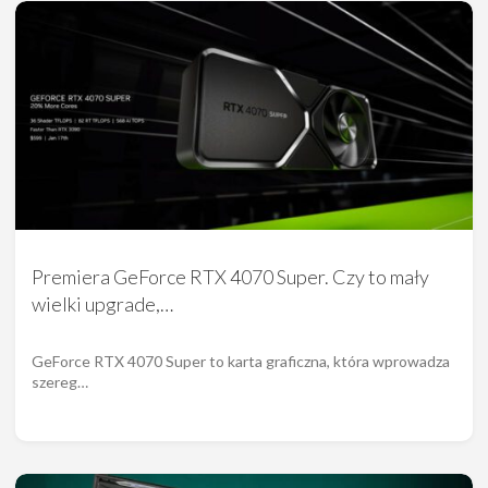
Premiera GeForce RTX 4070 Super. Czy to mały
wielki upgrade,…
GeForce RTX 4070 Super to karta graficzna, która wprowadza
szereg…