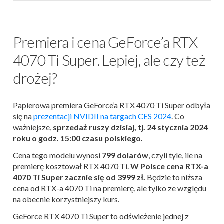
Premiera i cena GeForce’a RTX
4070 Ti Super. Lepiej, ale czy też
drożej?
Papierowa premiera GeForce’a RTX 4070 Ti Super odbyła
się na
prezentacji NVIDII na targach CES 2024
. Co
ważniejsze,
sprzedaż ruszy dzisiaj, tj. 24 stycznia 2024
roku o godz. 15:00 czasu polskiego.
Cena tego modelu wynosi
799 dolarów
, czyli tyle, ile na
premierę kosztował RTX 4070 Ti.
W Polsce cena RTX-a
4070 Ti Super zacznie się od 3999 zł.
Będzie to niższa
cena od RTX-a 4070 Ti na premierę, ale tylko ze względu
na obecnie korzystniejszy kurs.
GeForce RTX 4070 Ti Super to odświeżenie jednej z