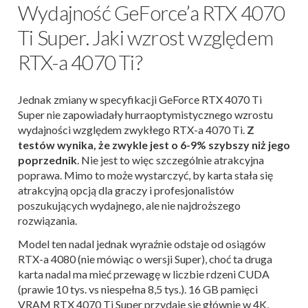
Wydajność GeForce’a RTX 4070
Ti Super. Jaki wzrost względem
RTX-a 4070 Ti?
Jednak zmiany w specyfikacji GeForce RTX 4070 Ti
Super nie zapowiadały hurraoptymistycznego wzrostu
wydajności względem zwykłego RTX-a 4070 Ti.
Z
testów wynika, że zwykle jest o 6-9% szybszy niż jego
poprzednik
. Nie jest to więc szczególnie atrakcyjna
poprawa. Mimo to może wystarczyć, by karta stała się
atrakcyjną opcją dla graczy i profesjonalistów
poszukujących wydajnego, ale nie najdroższego
rozwiązania.
Model ten nadal jednak wyraźnie odstaje od osiągów
RTX-a 4080 (nie mówiąc o wersji Super), choć ta druga
karta nadal ma mieć przewagę w liczbie rdzeni CUDA
(prawie 10 tys. vs niespełna 8,5 tys.). 16 GB pamięci
VRAM RTX 4070 Ti Super przydaje się głównie w 4K,