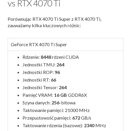
vs RTX 4070 Ti
Porównując RTX 4070 Ti Super z RTX 4070 Ti,
zauważamy kilka kluczowych różnic:
GeForce RTX 4070 Ti Super
Rdzenie:
8448
rdzeni CUDA
Jednostki TMU:
264
Jednostki ROP:
96
Jednostki RT:
66
Jednostki Tensor:
264
Pamięć VRAM:
16 GB
GDDR6X
Szyna danych:
256
-bitowa
Taktowanie pamięci: 21000
MHz
Przepustowość pamięci:
672
GB/s
Taktowanie rdzenia (bazowe):
2340
MHz