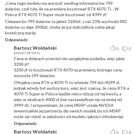
„Cena tego modelu ma wynosić według informatorów 799
dolarów, czyli tyle, ile na premierę kosztował RTX 4070 Ti. . W
Polsce RTX 4070 Ti Super może kosztować od 4399 zł.”
Ciekawe bo 799 dolarów to jakieś 3180zł; z vat 23% wychodzi 982
dolarów co daje 3900zł, chyba że już doliczyliście sobie jakąś
kosmiczną marżę.
Odpowiedz
Bartosz Woldański
0
0
ponad rok temu
Cena w dolarach przecież nie uwzględnia podatku, więc jakie
3200 zł?
3200 zł to kosztował RTX 4070 na premierę, którego cena
wynosiła 599 dolarów.
Oficjalna cena RTX-a 4070 Ti to właśnie 799 dol./4399 zł,
jednak wtedy był wyższy kurs, więc jest szansa, że cena RTX-a
4070 Ti Super w Polsce będzie nieco niższa od tej kwoty, a
więc w okolicach 4000 zł (nie nastawiałbym się na mniej niż
3999 zł). I przypominam, że cenę MSRP ustala NVIDIA
(ewentualnie jej partnerzy dla swoich modeli, bo ich MSRP
może się różnić w zależności od modelu i jakości chłodzenia).
Odpowiedz
Bartosz Woldański
0
0