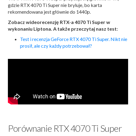
gdzie RTX 4070 Ti Super nie bryluje, bo karta
rekomendowana jest głównie do 1440p.
Zobacz wideorecenzję RTX-a 4070 Ti Super w
wykonaniu Liptona. A także przeczytaj nasz test:
Test i recenzja GeForce RTX 4070 Ti Super. Nikt nie
prosił, ale czy każdy potrzebował?
Porównanie RTX 4070 Ti Super