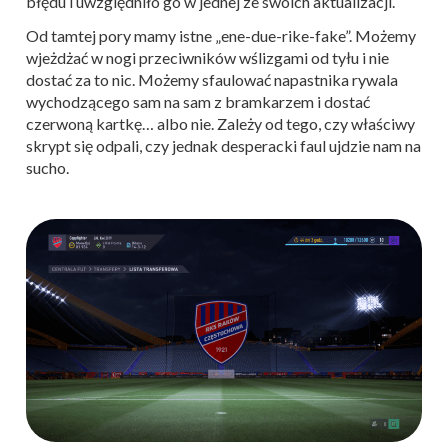
błędu i uwzględniło go w jednej ze swoich aktualizacji.
Od tamtej pory mamy istne „ene-due-rike-fake”. Możemy
wjeżdżać w nogi przeciwników wślizgami od tyłu i nie
dostać za to nic. Możemy sfaulować napastnika rywala
wychodzącego sam na sam z bramkarzem i dostać
czerwoną kartkę… albo nie. Zależy od tego, czy właściwy
skrypt się odpali, czy jednak desperacki faul ujdzie nam na
sucho.