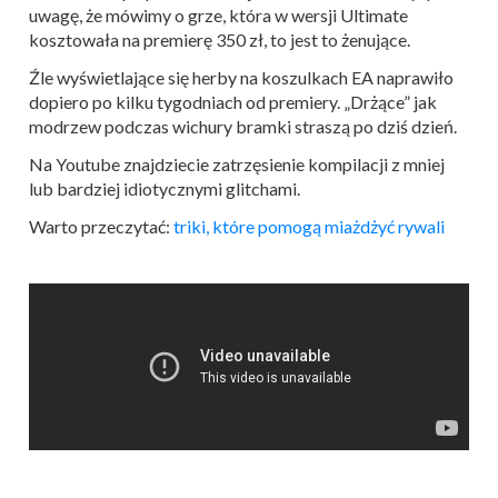
uwagę, że mówimy o grze, która w wersji Ultimate
kosztowała na premierę 350 zł, to jest to żenujące.
Źle wyświetlające się herby na koszulkach EA naprawiło
dopiero po kilku tygodniach od premiery. „Drżące” jak
modrzew podczas wichury bramki straszą po dziś dzień.
Na Youtube znajdziecie zatrzęsienie kompilacji z mniej
lub bardziej idiotycznymi glitchami.
Warto przeczytać:
triki, które pomogą miażdżyć rywali