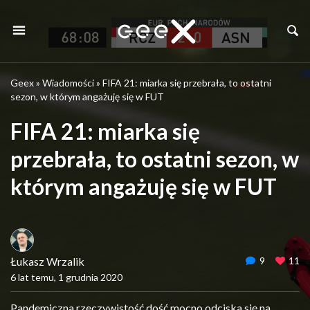
Geex
»
Wiadomości
»
FIFA 21: miarka się przebrała, to ostatni
sezon, w którym angażuję się w FUT
FIFA 21: miarka się
przebrała, to ostatni sezon, w
którym angażuję się w FUT
Łukasz Wrzalik
9
11
6 lat temu, 1 grudnia 2020
Pandemiczna rzeczywistość dość mocno odciska się na