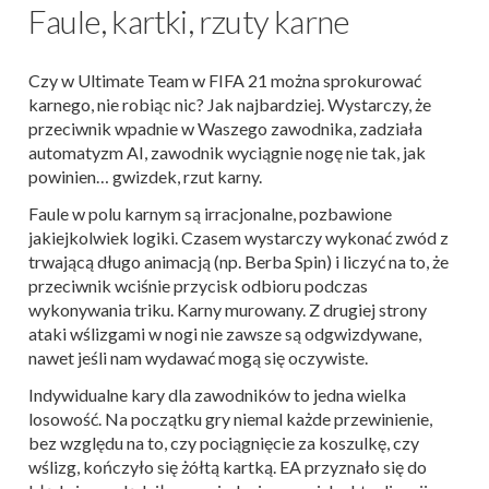
Faule, kartki, rzuty karne
Czy w Ultimate Team w FIFA 21 można sprokurować
karnego, nie robiąc nic? Jak najbardziej. Wystarczy, że
przeciwnik wpadnie w Waszego zawodnika, zadziała
automatyzm AI, zawodnik wyciągnie nogę nie tak, jak
powinien… gwizdek, rzut karny.
Faule w polu karnym są irracjonalne, pozbawione
jakiejkolwiek logiki. Czasem wystarczy wykonać zwód z
trwającą długo animacją (np. Berba Spin) i liczyć na to, że
przeciwnik wciśnie przycisk odbioru podczas
wykonywania triku. Karny murowany. Z drugiej strony
ataki wślizgami w nogi nie zawsze są odgwizdywane,
nawet jeśli nam wydawać mogą się oczywiste.
Indywidualne kary dla zawodników to jedna wielka
losowość. Na początku gry niemal każde przewinienie,
bez względu na to, czy pociągnięcie za koszulkę, czy
wślizg, kończyło się żółtą kartką. EA przyznało się do