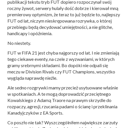
publikacji tekstu tryb FUT dopiero rozpoczynał swój
roczny żywot, serwery hulały dość dobrze i kierował mną
premierowy optymizm, że teraz to już będzie to, najlepszy
FUT od lat, niczym nieskrępowana rozrywka, o której
przebiegu będą decydować umiejętności, a nie glitche,
handicapy i opóźnienia.
No niestety.
FUT w FIFA 21 jest chyba najgorszy od lat. I nie zmieniają
tego ciekawe eventy, na czele z wyzwaniami, w których
gramy srebrnymi składami. Bo dopóki nie odpali się
meczu w Division Rivals czy FUT Champions, wszystko
wygląda naprawdę nieźle.
Ale sedno rozgrywki mamy przecież usytuowane właśnie
w spotkaniach. A te mogą doprowadzić przeciętnego
Kowalskiego z Adamą Traore na prawym skrzydle do
rozpaczy, agresji, rzucania padami o ścianę i przeklinania
Kanadyjczyków z EA Sports.
Co poszło nie tak? Wyszczególniłem największe zarzuty