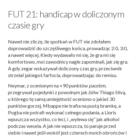
FUT 21: handicap w doliczonym
czasie gry
Nawet nie zliczę, ile spotkań w FUT nie zdołałem
doprowadzić do szczęśliwego końca, prowadząc 2:0, 3:0,
a nawet więcej. Kiedy wydawało mi się, że gra mi się
komfortowo, moi zawodnicy nagle zapominali, jak się gra.
A gdy zegar wskazywał doliczony czas gry, przeciwnik
strzelał jakiegoś farfocla, doprowadzając do remisu.
Neymar, z ocenionym na +90 punktów
pace’em,
przegrywał pojedynki z powolnym jak żółw Thiago Silvą,
u którego tę samą umiejętność oceniono o jakieś 30
punktów gorzej. Mbappe nie trafia na pustą bramkę, a
Pogba nie potrafi wykonać celnego podania, a Lloris
wpuszcza wszystko, co leci, i „wylewa się” jak alkohol
podczas wesela. A jak nie wpuszcza, to paruje przed
siebie i nawet jeśli wokół jest czterech moich obrońców i