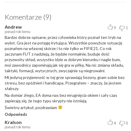
Komentarze (9)
Andrew
9
1
ponad rok temu
Bardzo dobrze opisane, przez człowieka który poznał ten tryb na
wylot. Gra jest na potęgę irytująca. Wszystkie powyższe sytuację
poznałem na własnej skórze i to nie tylko w FIFIE21. Co rok
zaczynam FUT z nadzieją, że będzie normalnie, buduje dość
przyzwoity skład, wszystko idzie w dobrym kierunku i nagle bum,
moi zawodnicy zapominają jak się gra w piłkę. Na nic zmiana składu,
taktyki, formacji, wytycznych, zwyczajnie są niegrywalni.
Mi jedyną przyjemność w tej grze sprawiają Sezony, gram sobie bez
stresu, bez opóźnień i handicapa. Przegrałem – znaczy, że jestem
słabszy.
Na domiar złego, EA dyma nas bez mrugnięcia okiem i cały czas
zapierają się, że tego typu skrypty nie istnieją.
Świetny artykuł, pozdrawiam
Odpowiedz
Kralson
4
0
ponad rok temu