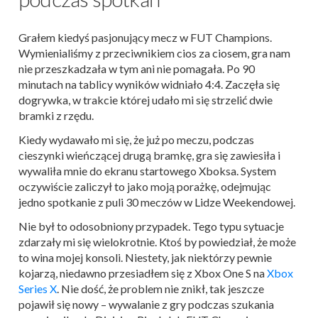
Grałem kiedyś pasjonujący mecz w FUT Champions.
Wymienialiśmy z przeciwnikiem cios za ciosem, gra nam
nie przeszkadzała w tym ani nie pomagała. Po 90
minutach na tablicy wyników widniało 4:4. Zaczęła się
dogrywka, w trakcie której udało mi się strzelić dwie
bramki z rzędu.
Kiedy wydawało mi się, że już po meczu, podczas
cieszynki wieńczącej drugą bramkę, gra się zawiesiła i
wywaliła mnie do ekranu startowego Xboksa. System
oczywiście zaliczył to jako moją porażkę, odejmując
jedno spotkanie z puli 30 meczów w Lidze Weekendowej.
Nie był to odosobniony przypadek. Tego typu sytuacje
zdarzały mi się wielokrotnie. Ktoś by powiedział, że może
to wina mojej konsoli. Niestety, jak niektórzy pewnie
kojarzą, niedawno przesiadłem się z Xbox One S na
Xbox
Series X
. Nie dość, że problem nie znikł, tak jeszcze
pojawił się nowy – wywalanie z gry podczas szukania