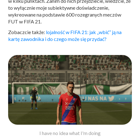
w kilku punktach. Zanim do nich przejdziecie, wiedzcie, że
to wyłącznie moje subiektywne doświadczenie,
wykreowane na podstawie 600 rozegranych meczów
FUT w FIFA 21.
Zobaczcie także:
lojalność w FIFA 21: jak „wbić” ją na
kartę zawodnika i do czego może się przydać?
I have no idea what I'm doing