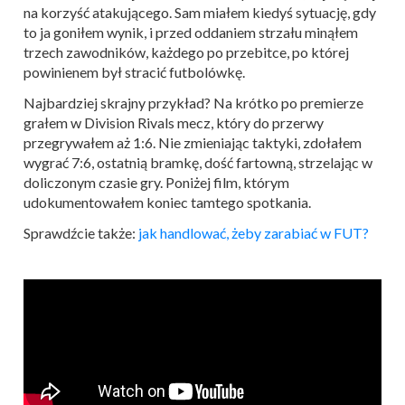
na korzyść atakującego. Sam miałem kiedyś sytuację, gdy
to ja goniłem wynik, i przed oddaniem strzału minąłem
trzech zawodników, każdego po przebitce, po której
powinienem był stracić futbolówkę.
Najbardziej skrajny przykład? Na krótko po premierze
grałem w Division Rivals mecz, który do przerwy
przegrywałem aż 1:6. Nie zmieniając taktyki, zdołałem
wygrać 7:6, ostatnią bramkę, dość fartowną, strzelając w
doliczonym czasie gry. Poniżej film, którym
udokumentowałem koniec tamtego spotkania.
Sprawdźcie także:
jak handlować, żeby zarabiać w FUT?