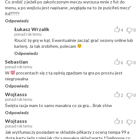
Co zrobić z jeżeli po zakończonym meczu wyrzuca mnie z fut do
menu, a po wejściu jest napisane „wygląda na to że puściłeś mecz”
itd?????
Odpowiedz
Łukasz Wrzalik
4
0
ponad rok temu
Rzucić tę grę w kąt. Ewentualnie zacząć grać sezony online lub
karierę. Ja tak zrobiłem, polecam
Odpowiedz
Sebastian
6
0
ponad rok temu
W
procentach się z tą opinią zgadzam ta gra po prostu jest
niegrywalna
Odpowiedz
Wojtasss
2
0
ponad rok temu
Święta racja mam to samo masakra co za gra… Brak słów
Odpowiedz
Wojtasss
3
2
ponad rok temu
Jak wytłumaczy posiadam w składzie piłkarzy z oceną tempa 99 a
złote karty jadą z nimi jak chcą masakra skład warty 15milonow co