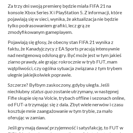
Za trzy dni swoją premierę będzie miała FIFA 21 na
konsole Xbox Series X i PlayStation 5. Z informacji, które
pojawiają się w sieci, wynika, że aktualizacja nie będzie
tylko podrasowaniem grafiki, lecz grą ze
zmodyfikowanym gameplayem.
Pojawiają się głosy, że obecny stan FIFA 21 wynika z
faktu, że Kanadyjczycy z EA Sports pracują intensywnie
nad nextgenową odsłoną gry. Być może jest w tym jakieś
ziarno prawdy, ale grając rokrocznie w tryb FUT, mam
wątpliwości, czy ogólna sytuacja związana z tym trybem
ulegnie jakiejkolwiek poprawie.
Szczerze? Byłbym zaskoczony, gdyby uległa. Jeśli
niechlubny
status quo
zostanie utrzymany, w następnej
Fifie skupie się na Volcie, trybach offline i sezonach online,
od FUT-a trzymając się z dala. Zbyt wiele nerwów i czasu
kosztuje mnie zaangażowanie w tym trybie, za mało
oferując w zamian.
Jeśli gry mają dawać przyjemność i satysfakcję, to FUT w