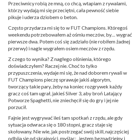
Przeciwnicy robią ze mną, co chcą, wtapiam z rywalami,
którzy wydają mi się przeciętni, cała pewność siebie
pikuje i uderza dziobem o beton.
Często przydarza mi się to w FUT Champions. Któregoś
weekendu potrzebowałem aż ośmiu meczów, by… wygrać
pierwsze dwa. Potem coś się zadziało (nie robiłem żadnej
przerwy) i nagle wygrałem osiem meczów z rzędu.
Z czego to wynika? Z nagłego olśnienia, którego
doświadczyłem? Raczej nie. Choć to tylko
przypuszczenia, wydaje mi się, że nad doborem rywali w
FUT Champions pieczę sprawuje jakiś algorytm,
tworzący takie pary, żeby na koniec rozgrywek każdy
gracz coś tam ugrał, jakieś Silver 3, aby broń Latający
Potworze Spaghetti, nie zniechęcił się do gry i jej nie
porzucił.
Fajnie jest wygrywać ileś tam spotkań z rzędu, ale gdy
sytuacja odwraca się o 180 stopni, gracz staje się
skołowany. Nie wie, jak postrzegać swój skill, najczęściej
odbija się od skrajności, myśląc: „jestem beznadziejny i