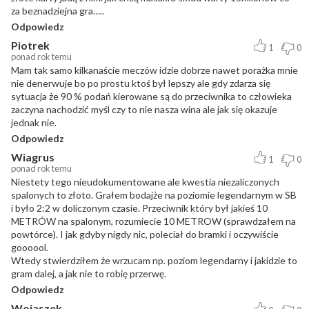
za beznadziejna gra…..
Odpowiedz
Piotrek
1
0
ponad rok temu
Mam tak samo kilkanaście meczów idzie dobrze nawet porażka mnie
nie denerwuje bo po prostu ktoś był lepszy ale gdy zdarza się
sytuacja że 90 % podań kierowane są do przeciwnika to człowieka
zaczyna nachodzić myśl czy to nie nasza wina ale jak się okazuje
jednak nie.
Odpowiedz
Wiagrus
1
0
ponad rok temu
Niestety tego nieudokumentowane ale kwestia niezaliczonych
spalonych to złoto. Grałem bodajże na poziomie legendarnym w SB
i było 2:2 w doliczonym czasie. Przeciwnik który był jakieś 10
METRÓW na spalonym, rozumiecie 10 METROW (sprawdzałem na
powtórce). I jak gdyby nigdy nic, poleciał do bramki i oczywiście
goooool.
Wtedy stwierdziłem że wrzucam np. poziom legendarny i jakidzie to
gram dalej, a jak nie to robię przerwę.
Odpowiedz
Wojaszek