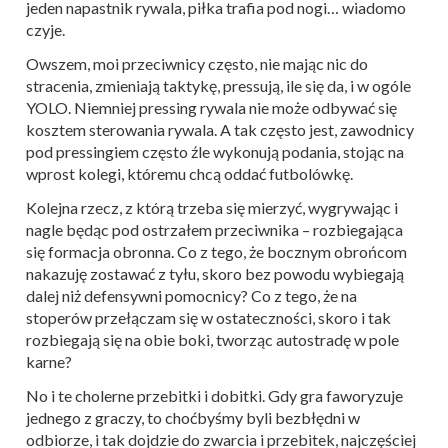
jeden napastnik rywala, piłka trafia pod nogi… wiadomo
czyje.
Owszem, moi przeciwnicy często, nie mając nic do
stracenia, zmieniają taktykę, pressują, ile się da, i w ogóle
YOLO. Niemniej pressing rywala nie może odbywać się
kosztem sterowania rywala. A tak często jest, zawodnicy
pod pressingiem często źle wykonują podania, stojąc na
wprost kolegi, któremu chcą oddać futbolówkę.
Kolejna rzecz, z którą trzeba się mierzyć, wygrywając i
nagle będąc pod ostrzałem przeciwnika – rozbiegająca
się formacja obronna. Co z tego, że bocznym obrońcom
nakazuję zostawać z tyłu, skoro bez powodu wybiegają
dalej niż defensywni pomocnicy? Co z tego, że na
stoperów przełączam się w ostateczności, skoro i tak
rozbiegają się na obie boki, tworząc autostradę w pole
karne?
No i te cholerne przebitki i dobitki. Gdy gra faworyzuje
jednego z graczy, to choćbyśmy byli bezbłędni w
odbiorze, i tak dojdzie do zwarcia i przebitek, najczęściej