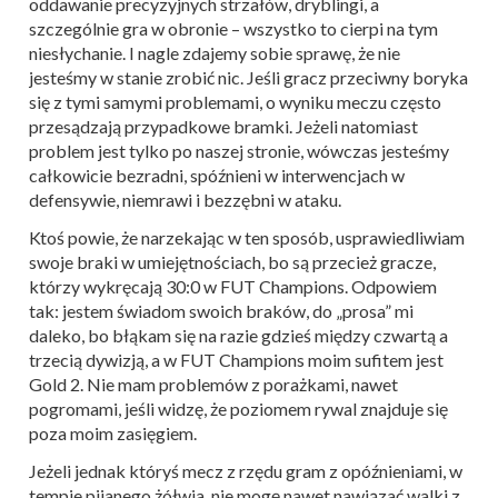
oddawanie precyzyjnych strzałów, dryblingi, a
szczególnie gra w obronie – wszystko to cierpi na tym
niesłychanie. I nagle zdajemy sobie sprawę, że nie
jesteśmy w stanie zrobić nic. Jeśli gracz przeciwny boryka
się z tymi samymi problemami, o wyniku meczu często
przesądzają przypadkowe bramki. Jeżeli natomiast
problem jest tylko po naszej stronie, wówczas jesteśmy
całkowicie bezradni, spóźnieni w interwencjach w
defensywie, niemrawi i bezzębni w ataku.
Ktoś powie, że narzekając w ten sposób, usprawiedliwiam
swoje braki w umiejętnościach, bo są przecież gracze,
którzy wykręcają 30:0 w FUT Champions. Odpowiem
tak: jestem świadom swoich braków, do „prosa” mi
daleko, bo błąkam się na razie gdzieś między czwartą a
trzecią dywizją, a w FUT Champions moim sufitem jest
Gold 2. Nie mam problemów z porażkami, nawet
pogromami, jeśli widzę, że poziomem rywal znajduje się
poza moim zasięgiem.
Jeżeli jednak któryś mecz z rzędu gram z opóźnieniami, w
tempie pijanego żółwia, nie mogę nawet nawiązać walki z