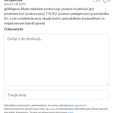
0
0
ponad rok temu
@Wiagrus Moim zdaniem podnosząc poziom trudności gry
powinien być podnoszony TYLKO poziom umiejętności przeciwnika
AI; a nie osłabienie przy okazji moich zawodników (nazwałbym to
negatywnym handicapem)
Odpowiedz
Gdy dodasz komentarz, potwierdzasz, że znasz i akceptujesz
regulamin
.
Administratorem danych jest x-kom sp. z o.o. w Częstochowie. Potrzebujemy Twoich danych,
aby dodać komentarz. Zasady przetwarzania opisujemy
tutaj
.