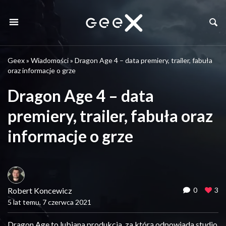
Geex
»
Wiadomości
»
Dragon Age 4 – data premiery, trailer, fabuła
oraz informacje o grze
Dragon Age 4 – data
premiery, trailer, fabuła oraz
informacje o grze
Robert Koncewicz
0
3
5 lat temu, 7 czerwca 2021
Dragon Age to lubiana produkcja, za którą odpowiada studio