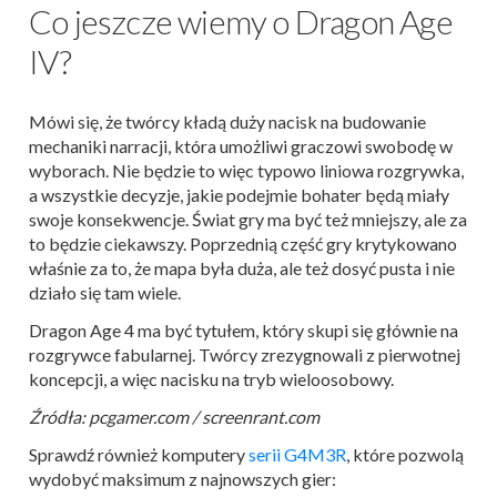
Co jeszcze wiemy o Dragon Age
IV?
Mówi się, że twórcy kładą duży nacisk na budowanie
mechaniki narracji, która umożliwi graczowi swobodę w
wyborach. Nie będzie to więc typowo liniowa rozgrywka,
a wszystkie decyzje, jakie podejmie bohater będą miały
swoje konsekwencje. Świat gry ma być też mniejszy, ale za
to będzie ciekawszy. Poprzednią część gry krytykowano
właśnie za to, że mapa była duża, ale też dosyć pusta i nie
działo się tam wiele.
Dragon Age 4 ma być tytułem, który skupi się głównie na
rozgrywce fabularnej. Twórcy zrezygnowali z pierwotnej
koncepcji, a więc nacisku na tryb wieloosobowy.
Źródła: pcgamer.com / screenrant.com
Sprawdź również komputery
serii G4M3R
, które pozwolą
wydobyć maksimum z najnowszych gier: