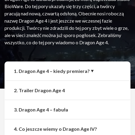
BioWare. Do tej pory ukazały się trzy części, a twórcy
pracują nad nową, czwartą odsłoną. Obecnie nosi roboczą
nazwę Dragon Age 4 i jest jeszcze we wczesnej fazie
produkcji. Twórcy nie zdradzili do tej pory zbyt wiele o grze,
ale w sieci znaleźć można już sporo pogłosek. Zebraliśmy
wszystko, co do tej pory wiadomo o Dragon Age 4.
1. Dragon Age 4 – kiedy premiera?
2. Trailer Dragon Age 4
3. Dragon Age 4 – fabuła
Udostępnij
Udostępnij
4. Co jeszcze wiemy o Dragon Age IV?