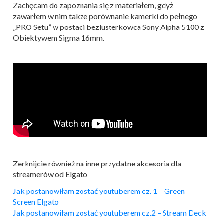
Zachęcam do zapoznania się z materiałem, gdyż
zawarłem w nim także porównanie kamerki do pełnego
„PRO Setu” w postaci bezlusterkowca Sony Alpha 5100 z
Obiektywem Sigma 16mm.
Zerknijcie również na inne przydatne akcesoria dla
streamerów od Elgato
Jak postanowiłam zostać youtuberem cz. 1 – Green
Screen Elgato
Jak postanowiłam zostać youtuberem cz.2 – Stream Deck