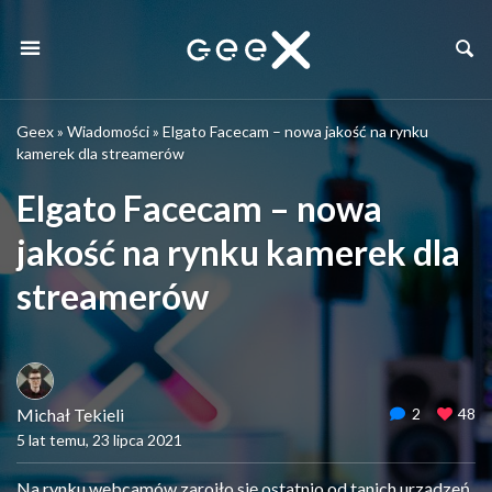
Geex
»
Wiadomości
»
Elgato Facecam – nowa jakość na rynku
kamerek dla streamerów
Elgato Facecam – nowa
jakość na rynku kamerek dla
streamerów
Michał Tekieli
2
48
5 lat temu, 23 lipca 2021
Na rynku webcamów zaroiło się ostatnio od tanich urządzeń,