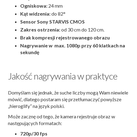
Ogniskowa:
24 mm
Kąt widzenia:
do 82°
Sensor Sony STARVIS CMOS
Zakres ostrzenia:
od 30 cm do 120 cm.
Brak kompresji rejestrowanego obrazu
Nagrywanie w max. 1080p przy 60 klatkach na
sekundę
Jakość nagrywania w praktyce
Domyślam się jednak, że suche liczby mogą Wam niewiele
mówić, dlatego postaram się przetłumaczyć powyższe
„hieroglify” na język polski.
Może zacznę od tego, że kamera rejestruje obraz w
następujących formatach:
720p/30 fps