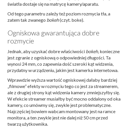
światła dostaje się na matrycę kamery/aparatu.
Od tego parametru zależy też poziom rozmycia tła, a
zatem tak zwanego
bokeh
(czyt. boke).
Ogniskowa gwarantująca dobre
rozmycie
Jednak, aby uzyskać dobre właściwości
bokeh,
konieczne
jest zgranie z ogniskową o odpowiedniej długości. Ta
wynosi 24 mm, co zapewnia dość szeroki kąt widzenia,
przydatny w urządzeniu, jakim jest kamerka internetowa.
Wprawdzie wyższa wartość ogniskowej dałaby bardziej
„filmowe” efekty w rozmyciu tego co jest za streamerem,
ale z drugiej strony kąt widzenia kamery zmniejszyłby się.
W efekcie streamer musiałby być mocno oddalony od oka
kamery, co umówmy się, zwykle jest problematyczne.
Najczęściej bowiem wabcam montowany jest na ramce
monitora, a ten zwykle jest nie dalej niż 50 cm przed
twarzą użytkownika.