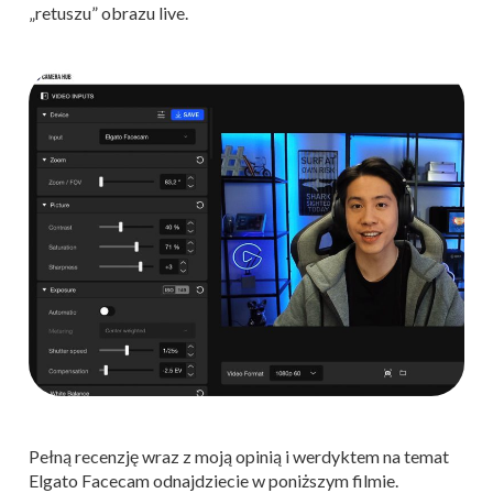
„retuszu” obrazu live.
Pełną recenzję wraz z moją opinią i werdyktem na temat
Elgato Facecam odnajdziecie w poniższym filmie.