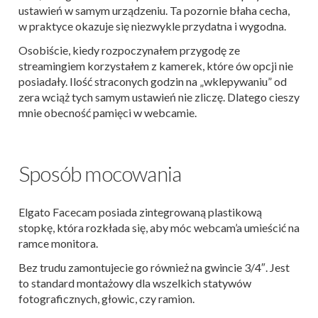
ustawień w samym urządzeniu. Ta pozornie błaha cecha,
w praktyce okazuje się niezwykle przydatna i wygodna.
Osobiście, kiedy rozpoczynałem przygodę ze
streamingiem korzystałem z kamerek, które ów opcji nie
posiadały. Ilość straconych godzin na „wklepywaniu” od
zera wciąż tych samym ustawień nie zliczę. Dlatego cieszy
mnie obecność pamięci w webcamie.
Sposób mocowania
Elgato Facecam posiada zintegrowaną plastikową
stopkę, która rozkłada się, aby móc webcam’a umieścić na
ramce monitora.
Bez trudu zamontujecie go również na gwincie 3/4″. Jest
to standard montażowy dla wszelkich statywów
fotograficznych, głowic, czy ramion.