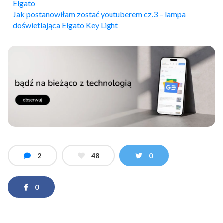
Elgato
Jak postanowiłam zostać youtuberem cz.3 – lampa
doświetlająca Elgato Key Light
2
48
0
0