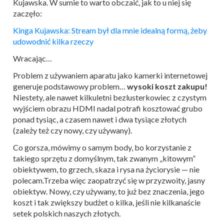
Kujawska. W sumie to warto obczaić, jak to u niej się
zaczęło:
Kinga Kujawska: Stream był dla mnie idealną formą, żeby
udowodnić kilka rzeczy
Wracając…
Problem z używaniem aparatu jako kamerki internetowej
generuje podstawowy problem…
wysoki koszt zakupu!
Niestety, ale nawet kilkuletni bezlusterkowiec z czystym
wyjściem obrazu HDMI nadal potrafi kosztować grubo
ponad tysiąc, a czasem nawet i dwa tysiące złotych
(zależy też czy nowy, czy używany).
Co gorsza, mówimy o samym body, bo korzystanie z
takiego sprzętu z domyślnym, tak zwanym „kitowym”
obiektywem, to grzech, skaza i rysa na życiorysie — nie
polecam.Trzeba więc zaopatrzyć się w przyzwoity, jasny
obiektyw. Nowy, czy używany, to już bez znaczenia, jego
koszt i tak zwiększy budżet o kilka, jeśli nie kilkanaście
setek polskich naszych złotych.