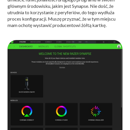
głównym środowisku, jakim jest Synapse. Nie dość, że
utrudnia to korzystanie z peryferiów, do tego wydłuża
proces konfiguracji. Muszę przyznać, że w tym miejscu
mam ochotę wystawić producentowi żółtą kartkę.