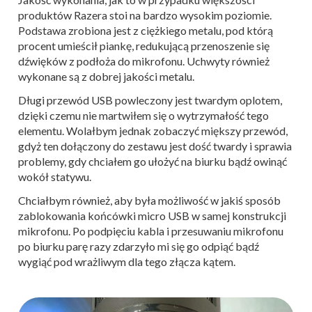
produktów Razera stoi na bardzo wysokim poziomie.
Podstawa zrobiona jest z ciężkiego metalu, pod którą
procent umieścił piankę, redukującą przenoszenie się
dźwięków z podłoża do mikrofonu. Uchwyty również
wykonane są z dobrej jakości metalu.
Długi przewód USB powleczony jest twardym oplotem,
dzięki czemu nie martwiłem się o wytrzymałość tego
elementu. Wolałbym jednak zobaczyć miększy przewód,
gdyż ten dołączony do zestawu jest dość twardy i sprawia
problemy, gdy chciałem go ułożyć na biurku bądź owinąć
wokół statywu.
Chciałbym również, aby była możliwość w jakiś sposób
zablokowania końcówki micro USB w samej konstrukcji
mikrofonu. Po podpięciu kabla i przesuwaniu mikrofonu
po biurku parę razy zdarzyło mi się go odpiąć bądź
wygiąć pod wrażliwym dla tego złącza kątem.