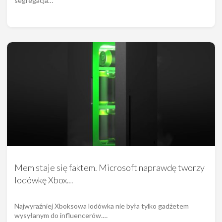
segregacja…
Mem staje się faktem. Microsoft naprawdę tworzy
lodówkę Xbox…
Najwyraźniej Xboksowa lodówka nie była tylko gadżetem
wysyłanym do influencerów.…