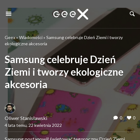
Geex
»
Wiadomości
»
Samsung celebruje Dzień Ziemi i tworzy
ekologiczne akcesoria
Samsung celebruje Dzień
Ziemi i tworzy ekologiczne
akcesoria
Oliwer Stanisławski
0
0
4 lata temu, 22 kwietnia 2022
Samsung postanowił świętować tegoroczny Dzień Ziemi,