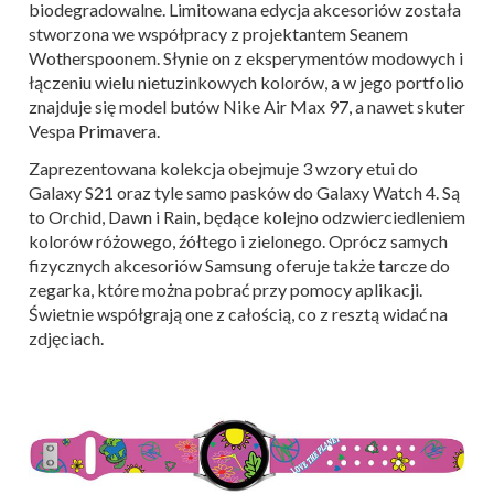
biodegradowalne. Limitowana edycja akcesoriów została
stworzona we współpracy z projektantem Seanem
Wotherspoonem. Słynie on z eksperymentów modowych i
łączeniu wielu nietuzinkowych kolorów, a w jego portfolio
znajduje się model butów Nike Air Max 97, a nawet skuter
Vespa Primavera.
Zaprezentowana kolekcja obejmuje 3 wzory etui do
Galaxy S21 oraz tyle samo pasków do Galaxy Watch 4. Są
to Orchid, Dawn i Rain, będące kolejno odzwierciedleniem
kolorów różowego, źółtego i zielonego. Oprócz samych
fizycznych akcesoriów Samsung oferuje także tarcze do
zegarka, które można pobrać przy pomocy aplikacji.
Świetnie współgrają one z całością, co z resztą widać na
zdjęciach.