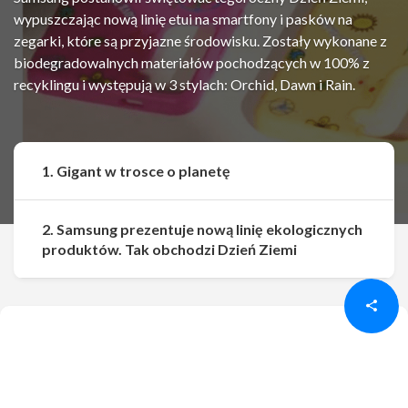
wypuszczając nową linię etui na smartfony i pasków na
zegarki, które są przyjazne środowisku. Zostały wykonane z
biodegradowalnych materiałów pochodzących w 100% z
recyklingu i występują w 3 stylach: Orchid, Dawn i Rain.
1. Gigant w trosce o planetę
2. Samsung prezentuje nową linię ekologicznych
Udostępnij
Udostępnij
produktów. Tak obchodzi Dzień Ziemi