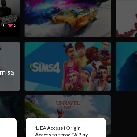
0
3
am są
Udostępnij
1. EA Access i Origin
Access to teraz EA Play