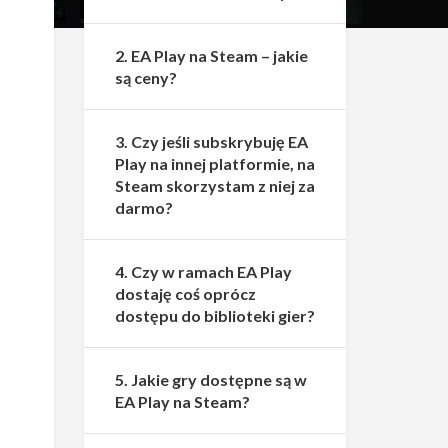
2. EA Play na Steam – jakie
są ceny?
3. Czy jeśli subskrybuję EA
Play na innej platformie, na
Steam skorzystam z niej za
darmo?
4. Czy w ramach EA Play
dostaję coś oprócz
dostępu do biblioteki gier?
5. Jakie gry dostępne są w
EA Play na Steam?