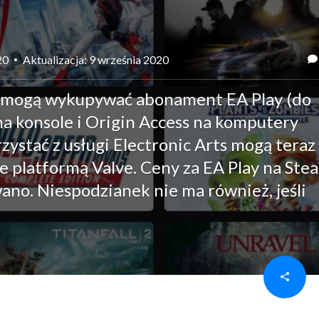
20
Aktualizacja: 9 września 2020
 mogą wykupywać abonament EA Play (do
a konsole i Origin Access na komputery
rzystać z usługi Electronic Arts mogą teraz
e platformą Valve. Ceny za EA Play na Ste
wano. Niespodzianek nie ma również, jeśli