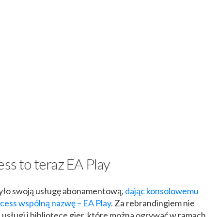
ess to teraz EA Play
żyło swoją usługę abonamentową,
dając konsolowemu
cess wspólną nazwę – EA Play.
Za rebrandingiem nie
 usługi i bibliotece gier, które można ogrywać w ramach