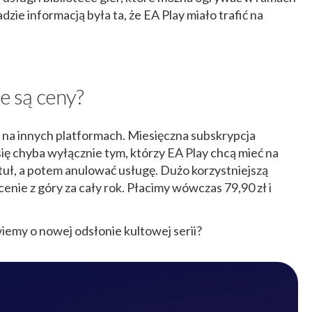
zie informacją była ta, że EA Play miało trafić na
ie są ceny?
 na innych platformach. Miesięczna subskrypcja
 się chyba wyłącznie tym, którzy EA Play chcą mieć na
tuł, a potem anulować usługę. Dużo korzystniejszą
enie z góry za cały rok. Płacimy wówczas 79,90 zł i
iemy o nowej odsłonie kultowej serii?