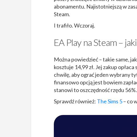
abonamentu. Najistotniejszą w zasad
Steam.
I trafiło. Wczoraj.
EA Play na Steam – jak
Można powiedzieć – takie same, jak
kosztuje 14,99 zł. Jej zakup opłaca
chwilę, aby ograć jeden wybrany ty
finansowo opcją jest bowiem zapłac
stanowi to oszczędność rzędu 56%.
Sprawdź również:
The Sims 5
– co w