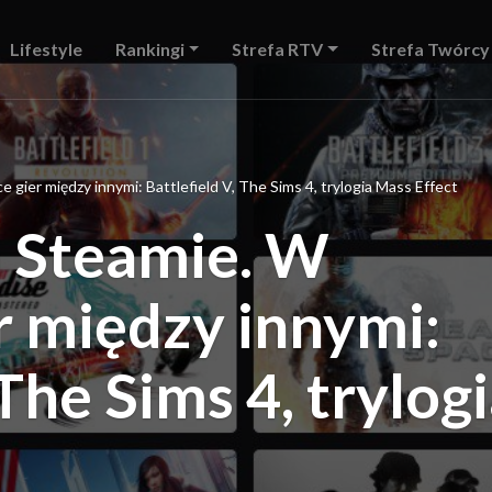
Lifestyle
Rankingi
Strefa RTV
Strefa Twórcy
e gier między innymi: Battlefield V, The Sims 4, trylogia Mass Effect
a Steamie. W
er między innymi:
 The Sims 4, trylog