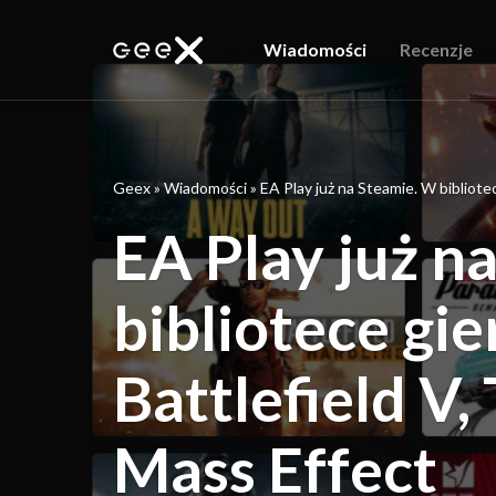
Wiadomości
Recenzje
Geex
»
Wiadomości
»
EA Play już na Steamie. W bibliotec
EA Play już n
bibliotece gi
Battlefield V,
Mass Effect