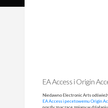
EA Access i Origin Acc
Niedawno Electronic Arts odświe
EA Access i pecetowemu Origin Ac
poszły znaczące zmiany w działaniu