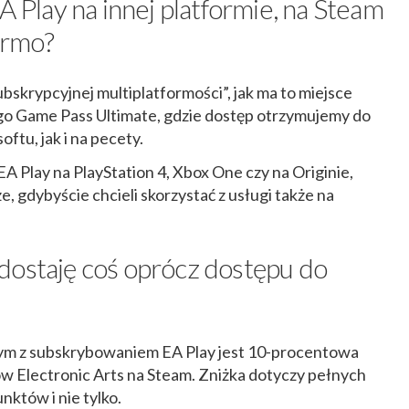
A Play na innej platformie, na Steam
armo?
ubskrypcyjnej multiplatformości”, jak ma to miejsce
 Game Pass Ultimate, gdzie dostęp otrzymujemy do
oftu, jak i na pecety.
EA Play na PlayStation 4, Xbox One czy na Originie,
ze, gdybyście chcieli skorzystać z usługi także na
dostaję coś oprócz dostępu do
m z subskrybowaniem EA Play jest 10-procentowa
w Electronic Arts na Steam. Zniżka dotyczy pełnych
nktów i nie tylko.