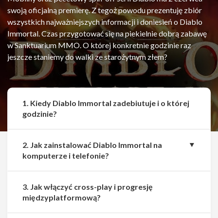
swoją oficjalną premierę. Z tegoż powodu prezentuję zbiór
wszystkich najważniejszych informacji i doniesień o Diablo
Immortal. Czas przygotować się na piekielnie dobrą zabawę
w Sanktuarium MMO. O której konkretnie godzinie raz
jeszcze staniemy do walki ze starożytnym złem?
1. Kiedy Diablo Immortal zadebiutuje i o której
godzinie?
2. Jak zainstalować Diablo Immortal na
komputerze i telefonie?
3. Jak włączyć cross-play i progresję
międzyplatformową?