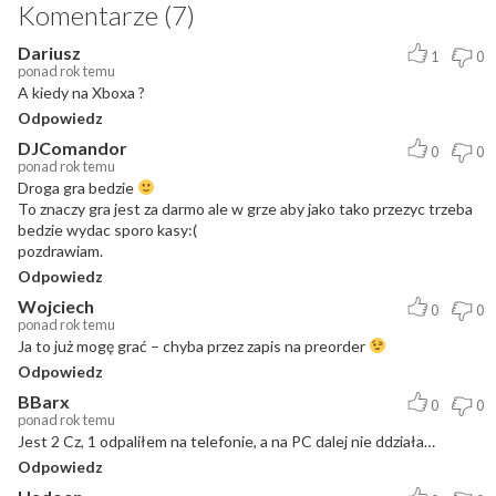
Komentarze (7)
Dariusz
1
0
ponad rok temu
A kiedy na Xboxa ?
Odpowiedz
DJComandor
0
0
ponad rok temu
Droga gra bedzie
To znaczy gra jest za darmo ale w grze aby jako tako przezyc trzeba
bedzie wydac sporo kasy:(
pozdrawiam.
Odpowiedz
Wojciech
0
0
ponad rok temu
Ja to już mogę grać – chyba przez zapis na preorder
Odpowiedz
BBarx
0
0
ponad rok temu
Jest 2 Cz, 1 odpaliłem na telefonie, a na PC dalej nie ddziała…
Odpowiedz