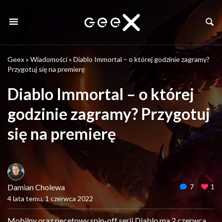
Geex
»
Wiadomości
»
Diablo Immortal – o której godzinie zagramy?
Przygotuj się na premierę
Diablo Immortal – o której
godzinie zagramy? Przygotuj
się na premierę
Damian Cholewa
7
1
4 lata temu, 1 czerwca 2022
Mobilny oraz pecetowy spin-off serii Diablo ma 2 czerwca