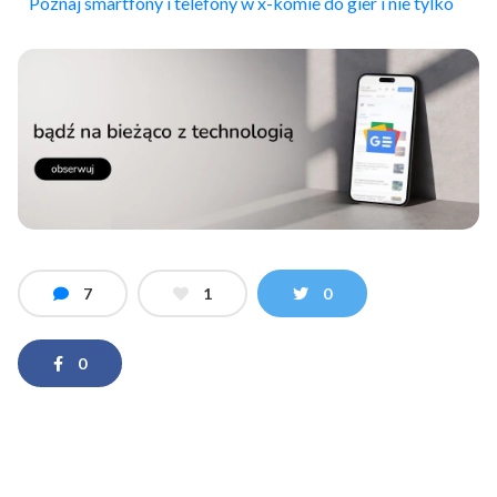
Poznaj smartfony i telefony w x-komie do gier i nie tylko
7
1
0
0