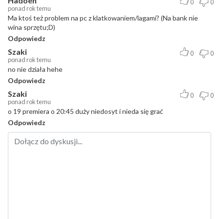
Hadoen
0
0
ponad rok temu
Ma ktoś też problem na pc z klatkowaniem/lagami? (Na bank nie
wina sprzętu;D)
Odpowiedz
Szaki
0
0
ponad rok temu
no nie działa hehe
Odpowiedz
Szaki
0
0
ponad rok temu
o 19 premiera o 20:45 duży niedosyt i nieda się grać
Odpowiedz