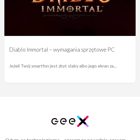
Diablo Immortal – wymagania sprzętowe PC
Jeżeli Twój smartfon jest zbyt słaby albo jego ekran za…
O tym, co technologiczne – czasem na poważnie, czasem