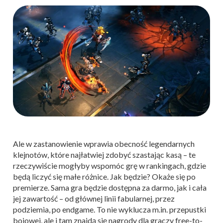
Ale w zastanowienie wprawia obecność legendarnych
klejnotów, które najłatwiej zdobyć szastając kasą – te
rzeczywiście mogłyby wspomóc grę w rankingach, gdzie
będą liczyć się małe różnice. Jak będzie? Okaże się po
premierze. Sama gra będzie dostępna za darmo, jak i cała
jej zawartość – od głównej linii fabularnej, przez
podziemia, po endgame. To nie wyklucza m.in. przepustki
bojowej, ale i tam znajdą się nagrody dla graczy free-to-