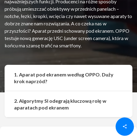
najważniejszych funkcji. Producenci na różne sposoby
próbują umieszczać obiektywy w przednich panelach –
notche, łezki, kropki, wcięcia czy nawet wysuwane aparaty to
dobrze znane nam rozwiązania. A co czeka nas w
przyszłości? Aparat przedni schowany pod ekranem. OPPO
testuje nową generację USC (under screen camera), która w
końcu ma szansę trafić na smartfony.
1. Aparat pod ekranem według OPPO. Duży
krok naprzód?
2. Algorytmy SI odegrają kluczową rolę w
Udostępnij
Udostępnij
aparatach pod ekranem