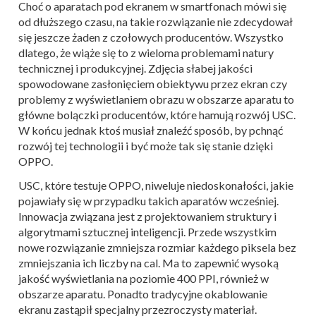
Choć o aparatach pod ekranem w smartfonach mówi się
od dłuższego czasu, na takie rozwiązanie nie zdecydował
się jeszcze żaden z czołowych producentów. Wszystko
dlatego, że wiąże się to z wieloma problemami natury
technicznej i produkcyjnej. Zdjęcia słabej jakości
spowodowane zasłonięciem obiektywu przez ekran czy
problemy z wyświetlaniem obrazu w obszarze aparatu to
główne bolączki producentów, które hamują rozwój USC.
W końcu jednak ktoś musiał znaleźć sposób, by pchnąć
rozwój tej technologii i być może tak się stanie dzięki
OPPO.
USC, które testuje OPPO, niweluje niedoskonałości, jakie
pojawiały się w przypadku takich aparatów wcześniej.
Innowacja związana jest z projektowaniem struktury i
algorytmami sztucznej inteligencji. Przede wszystkim
nowe rozwiązanie zmniejsza rozmiar każdego piksela bez
zmniejszania ich liczby na cal. Ma to zapewnić wysoką
jakość wyświetlania na poziomie 400 PPI, również w
obszarze aparatu. Ponadto tradycyjne okablowanie
ekranu zastąpił specjalny przezroczysty materiał.