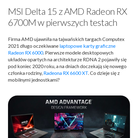
MSI Delta 15 z AMD Radeon RX
6700M w pierwszych testach
Firma AMD ujawniła na tajwańskich targach Computex
2021 długo oczekiwane
laptopowe karty graficzne
Radeon RX 6000
. Pierwsze modele desktopowych
układów opartych na architekturze RDNA 2 pojawiły się
pod koniec 2020 roku, a na dniach doczekają się nowego
członka rodziny,
Radeona RX 6600 XT
. Co dzieje się z
mobilnymi jednostkami?