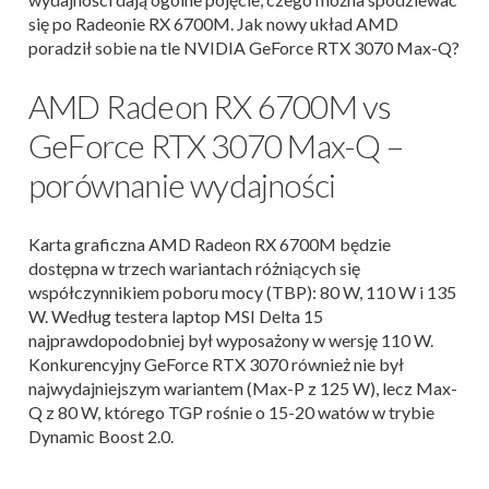
się po Radeonie RX 6700M. Jak nowy układ AMD
poradził sobie na tle NVIDIA GeForce RTX 3070 Max-Q?
AMD Radeon RX 6700M vs
GeForce RTX 3070 Max-Q –
porównanie wydajności
Karta graficzna AMD Radeon RX 6700M będzie
dostępna w trzech wariantach różniących się
współczynnikiem poboru mocy (TBP): 80 W, 110 W i 135
W. Według testera laptop MSI Delta 15
najprawdopodobniej był wyposażony w wersję 110 W.
Konkurencyjny GeForce RTX 3070 również nie był
najwydajniejszym wariantem (Max-P z 125 W), lecz Max-
Q z 80 W, którego TGP rośnie o 15-20 watów w trybie
Dynamic Boost 2.0.