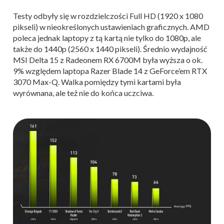
Testy odbyły się w rozdzielczości Full HD (1920 x 1080
pikseli) w nieokreślonych ustawieniach graficznych. AMD
poleca jednak laptopy z tą kartą nie tylko do 1080p, ale
także do 1440p (2560 x 1440 pikseli). Średnio wydajność
MSI Delta 15 z Radeonem RX 6700M była wyższa o ok.
9% względem laptopa Razer Blade 14 z GeForce’em RTX
3070 Max-Q. Walka pomiędzy tymi kartami była
wyrównana, ale też nie do końca uczciwa.