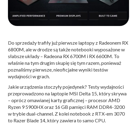
Do sprzedaży trafiły już pierwsze laptopy z Radeonem RX
6800M, ale w drodze są także notebooki wyposażone w
słabsze układy – Radeona RX 6700M i RX 6600M. To
właśnie na tym drugim skupię się tym razem, ponieważ
poznaliśmy pierwsze, nieoficjalne wyniki testów
wydajności w grach.
Jakie urządzenia stoczyły pojedynek? Testy wydajności
przeprowadzono na laptopie MSI Delta 15, który skrywa
– oprócz omawianej karty graficznej – procesor AMD
Ryzen 9 5900HX oraz 16 GB pamięci RAM DDR4-3200
w trybie dual-channel. Z kolei notebook z RTX-em 3070
to Razer Blade 14, który zawiera to samo CPU.