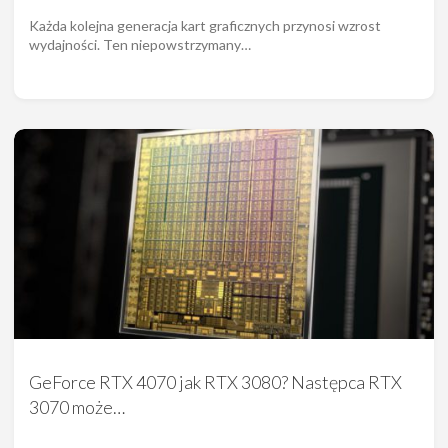
Każda kolejna generacja kart graficznych przynosi wzrost
wydajności. Ten niepowstrzymany…
GeForce RTX 4070 jak RTX 3080? Następca RTX
3070 może…