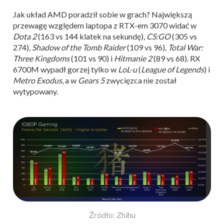
Jak układ AMD poradził sobie w grach? Największą
przewagę względem laptopa z RTX-em 3070 widać w
Dota 2
(163 vs 144 klatek na sekundę),
CS:GO
(305 vs
274),
Shadow of the Tomb Raider
(109 vs 96),
Total War:
Three Kingdoms
(101 vs 90) i
Hitmanie 2
(89 vs 68). RX
6700M wypadł gorzej tylko w
LoL-u
(
League of Legends
) i
Metro Exodus
, a w
Gears 5
zwycięzca nie został
wytypowany.
Źródło: Zhihu