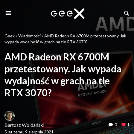
Geex
»
Wiadomości
»
AMD Radeon RX 6700M przetestowany. Jak
wypada wydajność w grach na tle RTX 3070?
AMD Radeon RX 6700M
przetestowany. Jak wypada
wydajność w grach na tle
RTX 3070?
Bartosz Woldański
0
1
5 lat temu, 9 sierpnia 2021