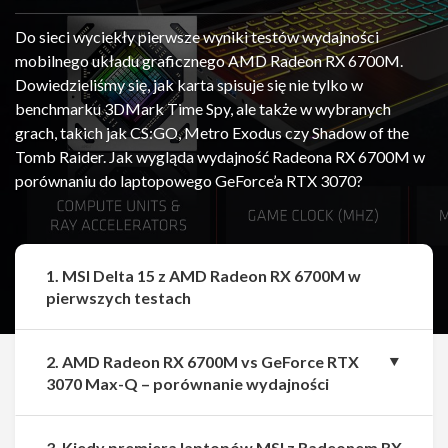
Do sieci wyciekły pierwsze wyniki testów wydajności
mobilnego układu graficznego AMD Radeon RX 6700M.
Dowiedzieliśmy się, jak karta spisuje się nie tylko w
benchmarku 3DMark Time Spy, ale także w wybranych
grach, takich jak CS:GO, Metro Exodus czy Shadow of the
Tomb Raider. Jak wygląda wydajność Radeona RX 6700M w
porównaniu do laptopowego GeForce’a RTX 3070?
1. MSI Delta 15 z AMD Radeon RX 6700M w
pierwszych testach
2. AMD Radeon RX 6700M vs GeForce RTX
3070 Max-Q – porównanie wydajności
3. Kiedy premiera laptopów MSI z Radeonem RX