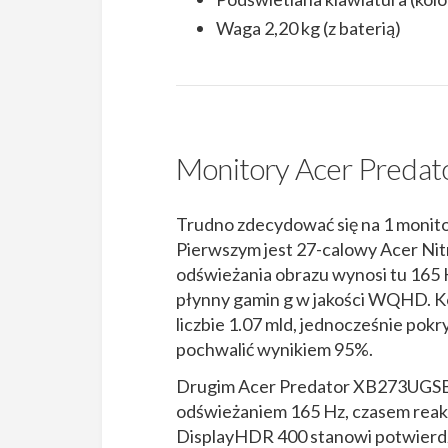
Waga 2,20 kg (z baterią)
Monitory Acer Predato
Trudno zdecydować się na 1 monitor
Pierwszym jest
27-calowy Acer Ni
odświeżania obrazu wynosi tu 165 Hz
płynny gamin g w jakości WQHD. Kol
liczbie 1.07 mld, jednocześnie pok
pochwalić wynikiem 95%.
Drugim Acer Predator XB273UGSBM
odświeżaniem 165 Hz, czasem reakc
DisplayHDR 400 stanowi potwierdz