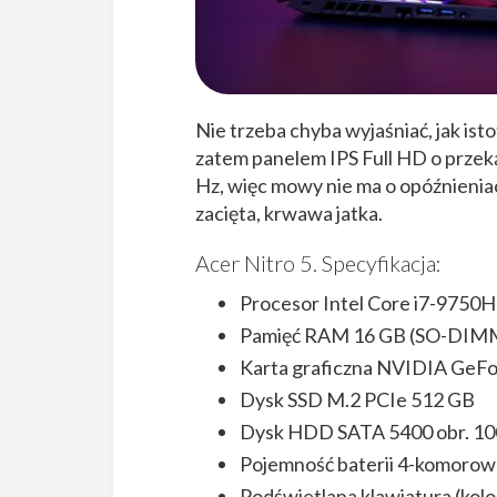
Nie trzeba chyba wyjaśniać, jak ist
zatem panelem IPS Full HD o przeką
Hz, więc mowy nie ma o opóźnieniac
zacięta, krwawa jatka.
Acer Nitro 5. Specyfikacja:
Procesor Intel Core i7-9750H
Pamięć RAM 16 GB (SO-DIM
Karta graficzna NVIDIA Ge
Dysk SSD M.2 PCIe 512 GB
Dysk HDD SATA 5400 obr. 1
Pojemność baterii 4-komorow
Podświetlana klawiatura (kol