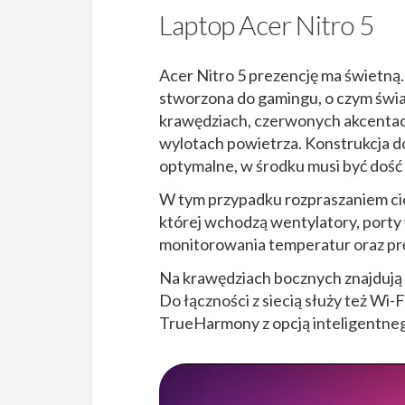
Laptop Acer Nitro 5
Acer Nitro 5 prezencję ma świetną.
stworzona do gamingu, o czym świa
krawędziach, czerwonych akcentac
wylotach powietrza. Konstrukcja do
optymalne, w środku musi być dość 
W tym przypadku rozpraszaniem cie
której wchodzą wentylatory, porty w
monitorowania temperatur oraz pr
Na krawędziach bocznych znajdują
Do łączności z siecią służy też Wi-
TrueHarmony z opcją inteligentne