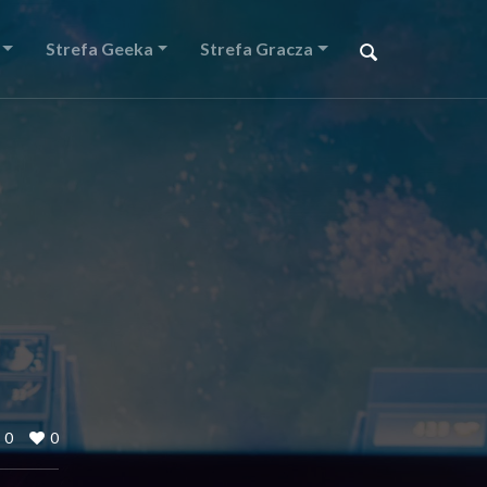
Strefa Geeka
Strefa Gracza
.
0
0