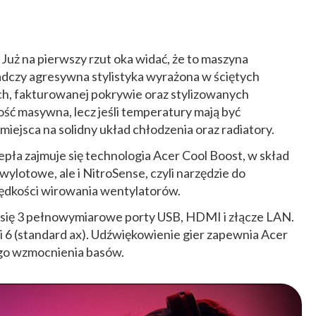
 Już na pierwszy rzut oka widać, że to maszyna
dczy agresywna stylistyka wyrażona w ściętych
h, fakturowanej pokrywie oraz stylizowanych
ść masywna, lecz jeśli temperatury mają być
miejsca na solidny układ chłodzenia oraz radiatory.
pła zajmuje się technologia Acer Cool Boost, w skład
ylotowe, ale i NitroSense, czyli narzędzie do
ędkości wirowania wentylatorów.
 się 3 pełnowymiarowe porty USB, HDMI i złącze LAN.
Fi 6 (standard ax). Udźwiękowienie gier zapewnia Acer
go wzmocnienia basów.