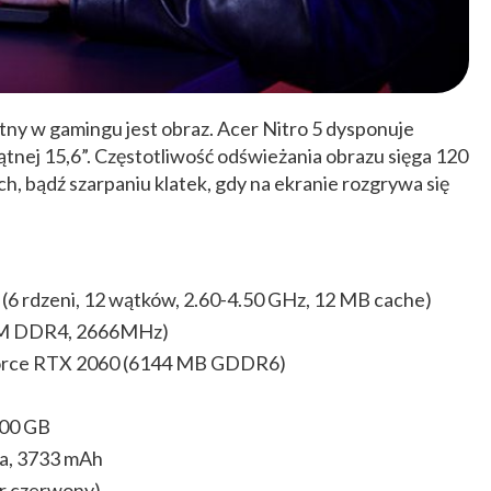
otny w gamingu jest obraz. Acer Nitro 5 dysponuje
tnej 15,6”. Częstotliwość odświeżania obrazu sięga 120
h, bądź szarpaniu klatek, gdy na ekranie rozgrywa się
 (6 rdzeni, 12 wątków, 2.60-4.50 GHz, 12 MB cache)
M DDR4, 2666MHz)
Force RTX 2060 (6144 MB GDDR6)
000 GB
a, 3733 mAh
or czerwony)