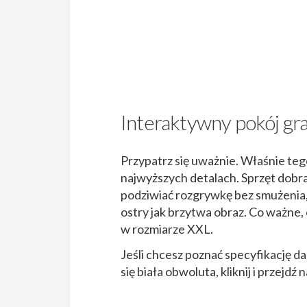
Interaktywny pokój grac
Przypatrz się uważnie. Właśnie te
najwyższych detalach. Sprzęt dobrali
podziwiać rozgrywkę bez smużenia,
ostry jak brzytwa obraz. Co ważne, o
w rozmiarze XXL.
Jeśli chcesz poznać specyfikację d
się biała obwoluta, kliknij i przejdź