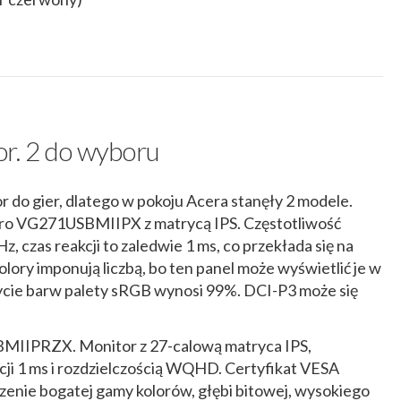
r. 2 do wyboru
 do gier, dlatego w pokoju Acera stanęły 2 modele.
tro VG271USBMIIPX z matrycą IPS. Częstotliwość
, czas reakcji to zaledwie 1 ms, co przekłada się na
ory imponują liczbą, bo ten panel może wyświetlić je w
rycie barw palety sRGB wynosi 99%. DCI-P3 może się
IIPRZX. Monitor z 27-calową matryca IPS,
ji 1 ms i rozdzielczością WQHD. Certyfikat VESA
enie bogatej gamy kolorów, głębi bitowej, wysokiego