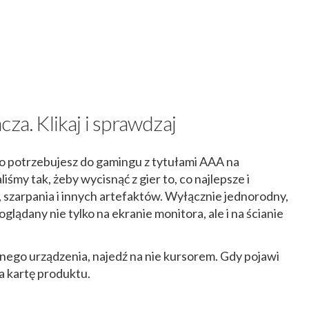
za. Klikaj i sprawdzaj
go potrzebujesz do gamingu z tytułami AAA na
śmy tak, żeby wycisnąć z gier to, co najlepsze i
 szarpania i innych artefaktów. Wyłącznie jednorodny,
glądany nie tylko na ekranie monitora, ale i na ścianie
anego urządzenia, najedź na nie kursorem. Gdy pojawi
 na kartę produktu.