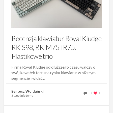
Recenzja klawiatur Royal Kludge
RK-S98, RK-M75 i R75.
Plastikowe trio
Firma Royal Kludge od dłuższego czasu walczy o
swój kawałek tortu na rynku klawiatur w niższym
segmencie i widać...
Bartosz Woldański
0
1
3 tygodnie temu