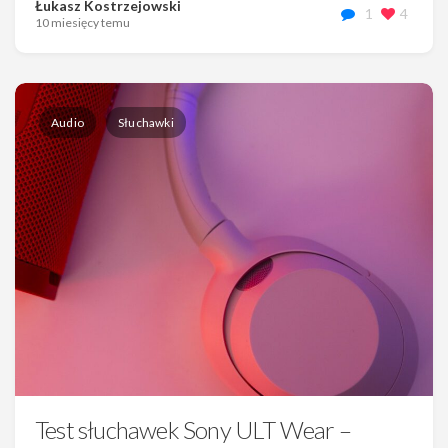
Łukasz Kostrzejowski
1
4
10 miesięcy temu
Audio
Słuchawki
Test słuchawek Sony ULT Wear –