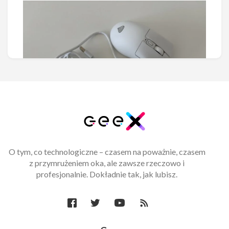
O tym, co technologiczne – czasem na poważnie, czasem
Test i recenzja Genesis Zircon
z przymrużeniem oka, ale zawsze rzeczowo i
880 Pro 8K. W małym ciele duże
profesjonalnie. Dokładnie tak, jak lubisz.
możliwości
Małe może być też wielkie i najnowsza myszka
Genesis Zircon 880 Pro 8K zdaje się to potwierdzać.