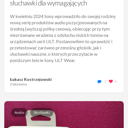
słuchawki dla wymagających
W kwietniu 2024 Sony wprowadziło do swojej rodziny
nową serię produktów audio pozycjonowanych na
średnią (wyższą) półkę cenową, obiecując przy tym
niezrównane wrażenia z odsłuchu niskich tonów na
urządzeniach serii ULT. Postanowiłem to sprawdzić i
przetestować zarówno przenośny głośnik, jak i
słuchawki nauszne, o których przeczytacie w
poniższym teście Sony ULT Wear.
Łukasz Kostrzejowski
2
6
2 lata temu
Audio
Słuchawki