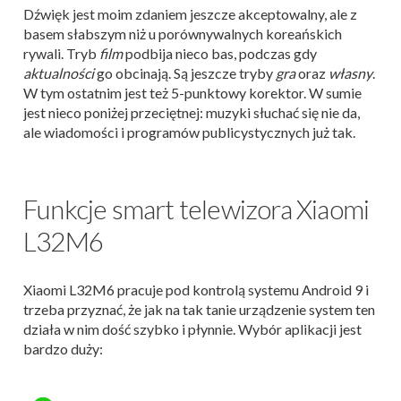
Dźwięk jest moim zdaniem jeszcze akceptowalny, ale z
basem słabszym niż u porównywalnych koreańskich
rywali. Tryb
film
podbija nieco bas, podczas gdy
aktualności
go obcinają. Są jeszcze tryby
gra
oraz
własny
.
W tym ostatnim jest też 5-punktowy korektor. W sumie
jest nieco poniżej przeciętnej: muzyki słuchać się nie da,
ale wiadomości i programów publicystycznych już tak.
Funkcje smart telewizora Xiaomi
L32M6
Xiaomi L32M6 pracuje pod kontrolą systemu Android 9 i
trzeba przyznać, że jak na tak tanie urządzenie system ten
działa w nim dość szybko i płynnie. Wybór aplikacji jest
bardzo duży: