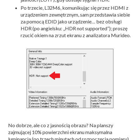
Po trzecie, L32M6, komunikując się przez HDMI z
urządzeniem zewnętrznym, sam przedstawia siebie
za pomocą EDID jako urządzenie… bez obsługi
HDR (po angielsku: „HDR not supported”); proszę
rzucić okiem na zrzut ekranu z analizatora Murideo.
No dobrze, ale co z jasnością obrazu? Na planszy
zajmującej 10% powierzchni ekranu maksymalna
luminancja (po trzech minutach od rozpoczęcia pomiaru)