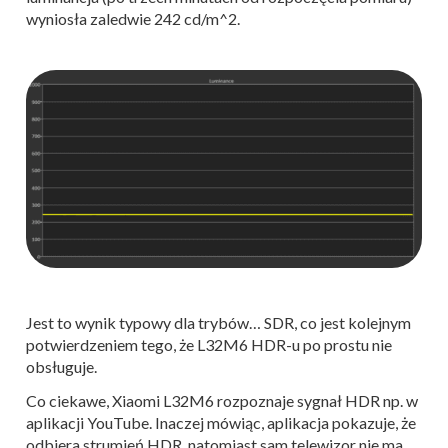
wyniosła zaledwie 242 cd/m^2.
Jest to wynik typowy dla trybów… SDR, co jest kolejnym
potwierdzeniem tego, że L32M6 HDR-u po prostu nie
obsługuje.
Co ciekawe, Xiaomi L32M6 rozpoznaje sygnał HDR np. w
aplikacji YouTube. Inaczej mówiąc, aplikacja pokazuje, że
odbiera strumień HDR, natomiast sam telewizor nie ma