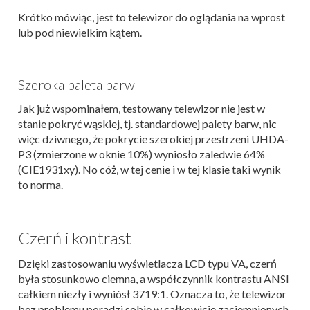
Krótko mówiąc, jest to telewizor do oglądania na wprost
lub pod niewielkim kątem.
Szeroka paleta barw
Jak już wspominałem, testowany telewizor nie jest w
stanie pokryć wąskiej, tj. standardowej palety barw, nic
więc dziwnego, że pokrycie szerokiej przestrzeni UHDA-
P3 (zmierzone w oknie 10%) wyniosło zaledwie 64%
(CIE1931xy). No cóż, w tej cenie i w tej klasie taki wynik
to norma.
Czerń i kontrast
Dzięki zastosowaniu wyświetlacza LCD typu VA, czerń
była stosunkowo ciemna, a współczynnik kontrastu ANSI
całkiem niezły i wyniósł 3719:1. Oznacza to, że telewizor
bez problemu poradzi sobie w całkowicie zaciemnionych