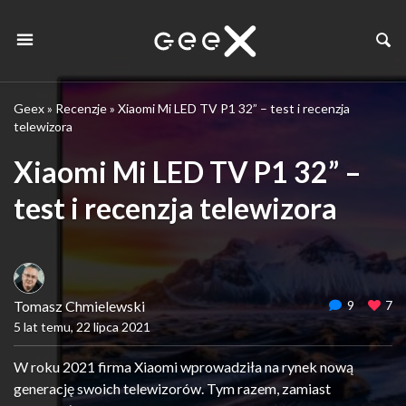
Geex
»
Recenzje
»
Xiaomi Mi LED TV P1 32” – test i recenzja
telewizora
Xiaomi Mi LED TV P1 32” –
test i recenzja telewizora
Tomasz Chmielewski
9
7
5 lat temu, 22 lipca 2021
W roku 2021 firma Xiaomi wprowadziła na rynek nową
generację swoich telewizorów. Tym razem, zamiast