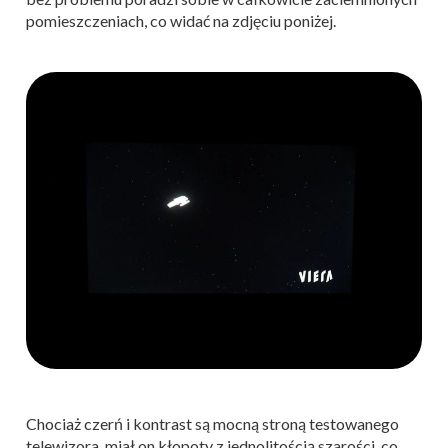
pomieszczeniach, co widać na zdjęciu poniżej.
Chociaż czerń i kontrast są mocną stroną testowanego
telewizora, miał on kłopoty z jednolitością szarości, co