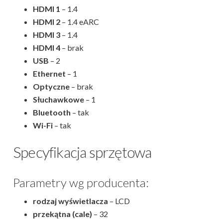
HDMI 1
– 1.4
HDMI 2
– 1.4 eARC
HDMI 3
– 1.4
HDMI 4
– brak
USB
– 2
Ethernet
– 1
Optyczne
– brak
Słuchawkowe
– 1
Bluetooth
– tak
Wi-Fi
– tak
Specyfikacja sprzętowa
Parametry wg producenta:
rodzaj wyświetlacza
– LCD
przekątna (cale)
– 32