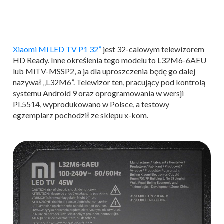
Xiaomi Mi LED TV P1 32”
jest 32-calowym telewizorem
HD Ready. Inne określenia tego modelu to L32M6-6AEU
lub MiTV-MSSP2, a ja dla uproszczenia będę go dalej
nazywał „L32M6”. Telewizor ten, pracujący pod kontrolą
systemu Android 9 oraz oprogramowania w wersji
PI.5514, wyprodukowano w Polsce, a testowy
egzemplarz pochodził ze sklepu x-kom.