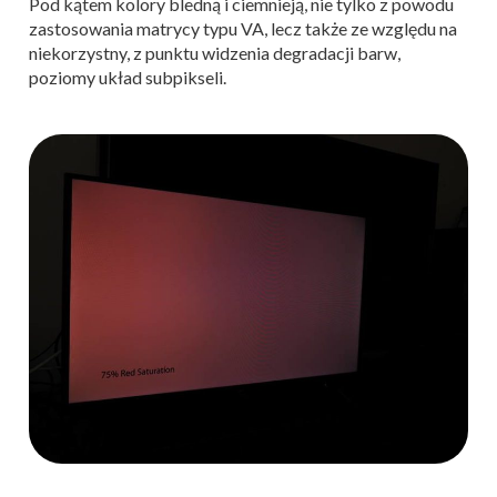
Pod kątem kolory bledną i ciemnieją, nie tylko z powodu
zastosowania matrycy typu VA, lecz także ze względu na
niekorzystny, z punktu widzenia degradacji barw,
poziomy układ subpikseli.