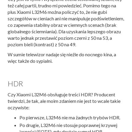
też całej partii, trudno mi powiedzieć. Pomimo tego na
plus Xiaomi L32M6 można policzyć to, że nie gubi
szczegółów w cieniach ani nie manipuluje podświetleniem,
co zapewnia stabilny obraz w ciemnych scenach (brak
globalnego ściemniania). Dla uzyskania lepszego obrazu
warto jednak przestawić poziom czerni z 50 na 53, a
poziom bieli (kontrast) z 50 na 49.
W sumie telewizor nadaje się nieźle do nocnego kina, a
więc także do sypialni.
HDR
Czy Xiaomi L32M6 obsługuje treści HDR? Producent
twierdzi, że tak, ale moim zdaniem nie jest to wcale takie
oczywiste:
Po pierwsze, L32M6 nie ma żadnych trybów HDR.
Po drugie, L32M6 nie stosuje poprawnej krzywej
jasności (EOTF), gdy dostaje sygnał HDR.