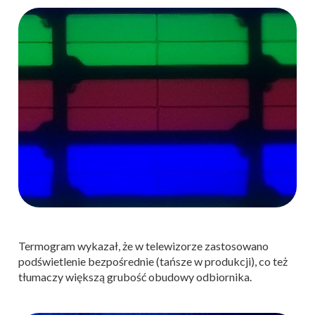
Termogram wykazał, że w telewizorze zastosowano
podświetlenie bezpośrednie (tańsze w produkcji), co też
tłumaczy większą grubość obudowy odbiornika.