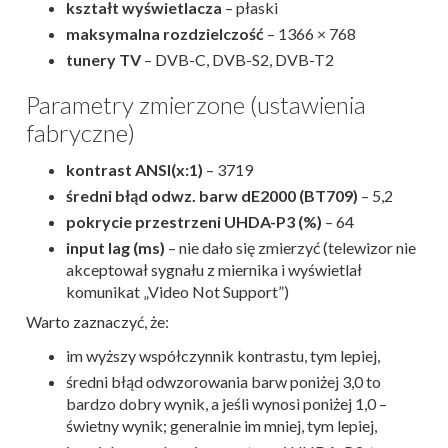
kształt wyświetlacza
– płaski
maksymalna rozdzielczość
– 1366 × 768
tunery TV
– DVB-C, DVB-S2, DVB-T2
Parametry zmierzone (ustawienia
fabryczne)
kontrast ANSI(x:1)
– 3719
średni błąd odwz. barw dE2000 (BT709)
– 5,2
pokrycie przestrzeni UHDA-P3 (%)
– 64
input lag (ms)
– nie dało się zmierzyć (telewizor nie
akceptował sygnału z miernika i wyświetlał
komunikat „Video Not Support”)
Warto zaznaczyć, że:
im wyższy współczynnik kontrastu, tym lepiej,
średni błąd odwzorowania barw poniżej 3,0 to
bardzo dobry wynik, a jeśli wynosi poniżej 1,0 –
świetny wynik; generalnie im mniej, tym lepiej,