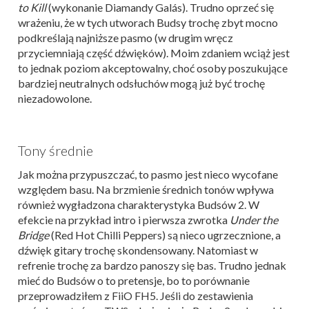
to Kill
(wykonanie Diamandy Galás). Trudno oprzeć się
wrażeniu, że w tych utworach Budsy trochę zbyt mocno
podkreślają najniższe pasmo (w drugim wręcz
przyciemniają część dźwięków). Moim zdaniem wciąż jest
to jednak poziom akceptowalny, choć osoby poszukujące
bardziej neutralnych odsłuchów mogą już być trochę
niezadowolone.
Tony średnie
Jak można przypuszczać, to pasmo jest nieco wycofane
względem basu. Na brzmienie średnich tonów wpływa
również wygładzona charakterystyka Budsów 2. W
efekcie na przykład intro i pierwsza zwrotka
Under the
Bridge
(Red Hot Chilli Peppers) są nieco ugrzecznione, a
dźwięk gitary trochę skondensowany. Natomiast w
refrenie trochę za bardzo panoszy się bas. Trudno jednak
mieć do Budsów o to pretensje, bo to porównanie
przeprowadziłem z FiiO FH5. Jeśli do zestawienia