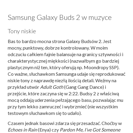
Samsung Galaxy Buds 2 w muzyce
Tony niskie
Bas to bardzo mocna strona Galaxy Budsów 2. Jest
mocny, punktowy, dobrze kontrolowany. W moim
odczuciu całkiem fajnie balansuje na granicy sztywności i
charakterystycznej miękkości (nazwałbym go bardziej
plastycznym niż ten, który oferują np. Moondropy SSP).
Co ważne, słuchawkom Samsunga udaje się reprodukować
niskie tony z naprawdę niezłą ilością detali. Weźmy na
przykład utwór
Adult Goth
(Gang Gang Dance) i
przejście, które zaczyna się w 2:22. Budsy 2 z właściwą
mocą oddają uderzenia pełzającego basu, pozwalając mu
przy tym lekko zamruczeć i wybrzmieć (nie wszystkim
testowym słuchawkom się to udało).
Czasem jednak basowi zdarza się przesadzać. Choćby w
Echoes in Rain
(Enya) czy
Pardon Me, I’ve Got Someone