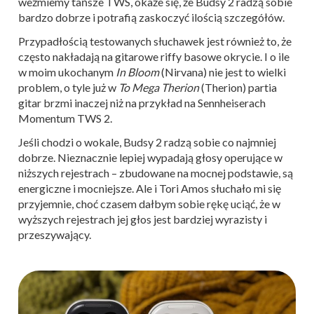
weźmiemy tańsze TWS, okaże się, że Budsy 2 radzą sobie
bardzo dobrze i potrafią zaskoczyć ilością szczegółów.
Przypadłością testowanych słuchawek jest również to, że
często nakładają na gitarowe riffy basowe okrycie. I o ile
w moim ukochanym
In Bloom
(Nirvana) nie jest to wielki
problem, o tyle już w
To Mega Therion
(Therion) partia
gitar brzmi inaczej niż na przykład na Sennheiserach
Momentum TWS 2.
Jeśli chodzi o wokale, Budsy 2 radzą sobie co najmniej
dobrze. Nieznacznie lepiej wypadają głosy operujące w
niższych rejestrach – zbudowane na mocnej podstawie, są
energiczne i mocniejsze. Ale i Tori Amos słuchało mi się
przyjemnie, choć czasem dałbym sobie rękę uciąć, że w
wyższych rejestrach jej głos jest bardziej wyrazisty i
przeszywający.