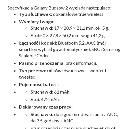
Specyfikacja Galaxy Budsów 2 wygląda następująco:
Typ słuchawek:
dokanałowe true wireless,
Wymiary i waga:
Słuchawki:
17 × 20,9 × 21,1 mm, ok. 5 g.
Etui:
50 × 27,8 × 50,2 mm, waga 41,2 g.
Łączność i kodeki:
Bluetooth 5.2, AAC (mój
smartfon wybrał go automatycznie), SBC i Samsung
Scalable Codec.
Pasmo przenoszenia:
brak informacji.
Typ przetworników:
dwudrożne – woofer i
tweeter.
Pojemność baterii:
Słuchawki:
61 mAh,
Etui:
472 mAh.
Deklarowany czas pracy:
Słuchawki:
do 5 godzin odtwarzania z ANC,
do 7,5 godziny z ANC.
Etui:
przedłuża czas pracy słuchawek do ok.