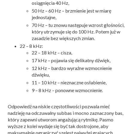
osiągnięcia 40 Hz,
50 Hz – 60 Hz – brzmienie jest w miarę
jednostajne,
70 Hz – tu znowu następuje wzrost głośności,
który utrzymuje się do 100 Hz. Potem już w
zasadzie bez większych zmian.
22 – 8 kHz:
22 – 18 kHz – cisza,
17 kHz – pojawia się delikatny dźwięk,
12 kHz – bardzo wyraźne wzmocnienie
dźwięku,
11 – 10 kHz – nieznaczne osłabienie,
9 – 8 kHz – ponowne wzmocnienie.
Odpowiedź na niskie częstotliwości pozwala mieć
nadzieję na odczuwalny subbas i mocno zaznaczony bas,
który zapewni utworom angażującą rytmikę. Pasmo
wyższe z kolei wydaje się być tak dostrojone, aby
maksymalnie ograniczyć szelest najwyżej grających