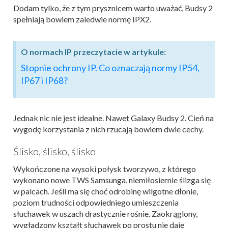
Dodam tylko, że z tym prysznicem warto uważać, Budsy 2
spełniają bowiem zaledwie normę IPX2.
O normach IP przeczytacie w artykule:
Stopnie ochrony IP. Co oznaczają normy IP54,
IP67 i IP68?
Jednak nic nie jest idealne. Nawet Galaxy Budsy 2. Cień na
wygodę korzystania z nich rzucają bowiem dwie cechy.
Ślisko, ślisko, ślisko
Wykończone na wysoki połysk tworzywo, z którego
wykonano nowe TWS Samsunga, niemiłosiernie ślizga się
w palcach. Jeśli ma się choć odrobinę wilgotne dłonie,
poziom trudności odpowiedniego umieszczenia
słuchawek w uszach drastycznie rośnie. Zaokrąglony,
wygładzony kształt słuchawek po prostu nie daje