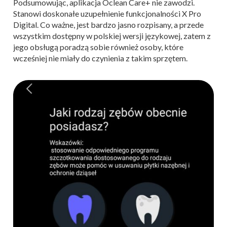
Podsumowując, aplikacja Oclean Care+ nie zawodzi.
Stanowi doskonałe uzupełnienie funkcjonalności X Pro
Digital. Co ważne, jest bardzo jasno rozpisany, a przede
wszystkim dostępny w polskiej wersji językowej, zatem z
jego obsługą poradzą sobie również osoby, które
wcześniej nie miały do czynienia z takim sprzętem.