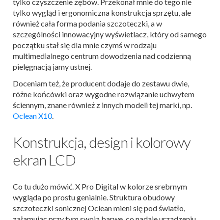
tylko czyszczenie zębów. Przekonał mnie do tego nie
tylko
wygląd i ergonomiczna konstrukcja sprzętu, ale
również cała forma podania szczoteczki, a w
szczególności innowacyjny wyświetlacz, który od samego
początku stał się dla mnie czymś w rodzaju
multimedialnego centrum dowodzenia nad codzienną
pielęgnacją jamy ustnej.
Doceniam też, że producent dodaje do zestawu dwie,
różne końcówki oraz wygodne rozwiązanie uchwytem
ściennym, znane również z innych modeli tej marki, np.
Oclean X10
.
Konstrukcja, design i kolorowy
ekran LCD
Co tu dużo mówić. X Pro Digital w kolorze srebrnym
wygląda po prostu genialnie. Struktura obudowy
szczoteczki sonicznej Oclean mieni się pod światło,
załamując przy tym swoją barwę, co nadaje urządzeniu