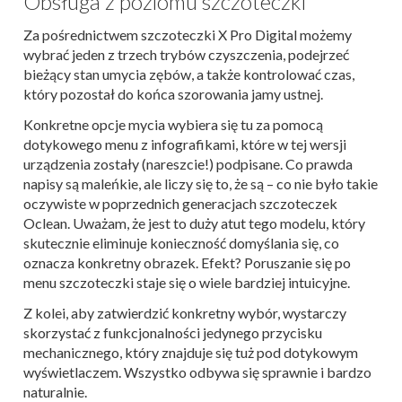
Obsługa z poziomu szczoteczki
Za pośrednictwem szczoteczki X Pro Digital możemy
wybrać jeden z trzech trybów czyszczenia, podejrzeć
bieżący stan umycia zębów, a także kontrolować czas,
który pozostał do końca szorowania jamy ustnej.
Konkretne opcje mycia wybiera się tu za pomocą
dotykowego menu z infografikami, które w tej wersji
urządzenia zostały (nareszcie!) podpisane. Co prawda
napisy są maleńkie, ale liczy się to, że są – co nie było takie
oczywiste w poprzednich generacjach szczoteczek
Oclean. Uważam, że jest to duży atut tego modelu, który
skutecznie eliminuje konieczność domyślania się, co
oznacza konkretny obrazek. Efekt? Poruszanie się po
menu szczoteczki staje się o wiele bardziej intuicyjne.
Z kolei, aby zatwierdzić konkretny wybór, wystarczy
skorzystać z funkcjonalności jedynego przycisku
mechanicznego, który znajduje się tuż pod dotykowym
wyświetlaczem. Wszystko odbywa się sprawnie i bardzo
naturalnie.