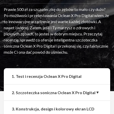
Prawie 500 zł za szczoteczkę do zębów to mało czy dużo?
Po możliwości przetestowania Oclean X Pro Digital wiem, że
to innowacyjne urządzenie jest warte każdej złotówki. A
nawet i więcej. Zatem, jeśli i Ty marzysz o zdrowych i
pięknych zębach, to jesteś w dobrym miejscu. Przeczytaj
recenzję, sprawdź co oferuje inteligentna szczoteczka
soniczna Oclean X Pro Digital i przekonaj się, czy faktycznie
może Ci ona dać powód do uśmiechu.
1. Test i recenzja Oclean X Pro Digital
2. Szczoteczka soniczna Oclean X Pro Digital
3. Konstrukcja, design i kolorowy ekran LCD