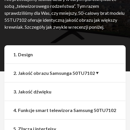
sobą „telewizorowego rodzeństwa”. Tym razem
sprawdziliśmy dla Was, czy mniejszy, 50-calowy brat modelu
55TU7102 oferuje identyczną jakość obrazu jak większy
krewniak. Szczegóły jak zwykle w recenzji poniżej.
1. Design
2. Jakość obrazu Samsunga 50TU7102
3. Jakość dźwięku
4. Funkcje smart telewizora Samsung 50TU7102
5. Złącza i interfejsy