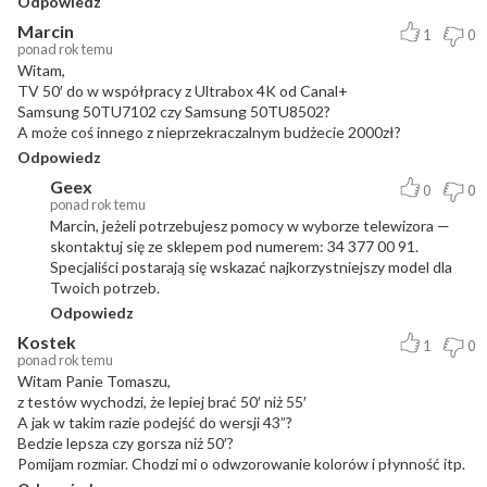
Odpowiedz
Marcin
1
0
ponad rok temu
Witam,
TV 50′ do w współpracy z Ultrabox 4K od Canal+
Samsung 50TU7102 czy Samsung 50TU8502?
A może coś innego z nieprzekraczalnym budżecie 2000zł?
Odpowiedz
Geex
0
0
ponad rok temu
Marcin, jeżeli potrzebujesz pomocy w wyborze telewizora —
skontaktuj się ze sklepem pod numerem: 34 377 00 91.
Specjaliści postarają się wskazać najkorzystniejszy model dla
Twoich potrzeb.
Odpowiedz
Kostek
1
0
ponad rok temu
Witam Panie Tomaszu,
z testów wychodzi, że lepiej brać 50′ niż 55′
A jak w takim razie podejść do wersji 43”?
Bedzie lepsza czy gorsza niż 50′?
Pomijam rozmiar. Chodzi mi o odwzorowanie kolorów i płynność itp.