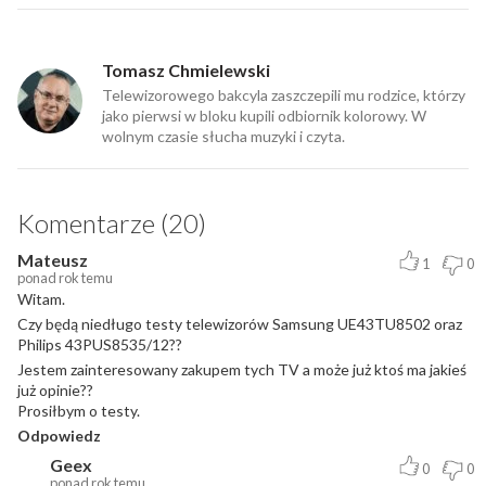
Tomasz Chmielewski
Telewizorowego bakcyla zaszczepili mu rodzice, którzy
jako pierwsi w bloku kupili odbiornik kolorowy. W
wolnym czasie słucha muzyki i czyta.
Komentarze (20)
Mateusz
1
0
ponad rok temu
Witam.
Czy będą niedługo testy telewizorów Samsung UE43TU8502 oraz
Philips 43PUS8535/12??
Jestem zainteresowany zakupem tych TV a może już ktoś ma jakieś
już opinie??
Prosiłbym o testy.
Odpowiedz
Geex
0
0
ponad rok temu