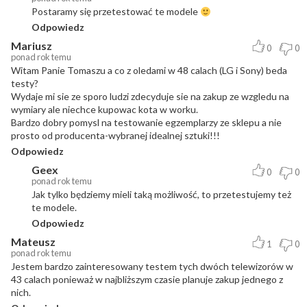
Postaramy się przetestować te modele
Odpowiedz
Mariusz
0
0
ponad rok temu
Witam Panie Tomaszu a co z oledami w 48 calach (LG i Sony) beda
testy?
Wydaje mi sie ze sporo ludzi zdecyduje sie na zakup ze wzgledu na
wymiary ale niechce kupowac kota w worku.
Bardzo dobry pomysl na testowanie egzemplarzy ze sklepu a nie
prosto od producenta-wybranej idealnej sztuki!!!
Odpowiedz
Geex
0
0
ponad rok temu
Jak tylko będziemy mieli taką możliwość, to przetestujemy też
te modele.
Odpowiedz
Mateusz
1
0
ponad rok temu
Jestem bardzo zainteresowany testem tych dwóch telewizorów w
43 calach ponieważ w najbliższym czasie planuje zakup jednego z
nich.