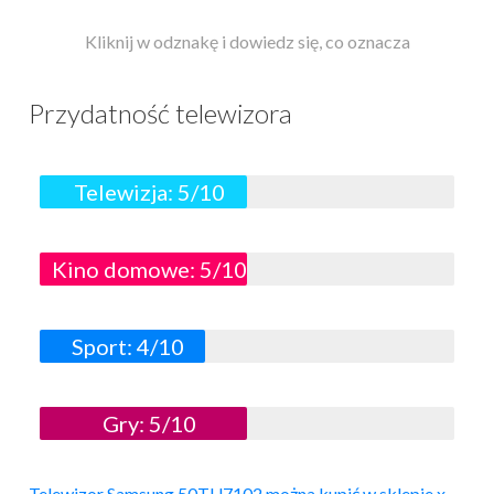
Kliknij w odznakę i dowiedz się, co oznacza
Przydatność telewizora
Telewizja: 5/10
Kino domowe: 5/10
Sport: 4/10
Gry: 5/10
Telewizor Samsung 50TU7102 można kupić w sklepie x-