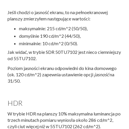
Jeśli chodzi o jasność ekranu, to na pełnoekranowej
planszy zmierzyłem następujące wartości:
maksymalnie: 215 cd/m^2 (50/50),
domyślnie 190 cd/m^2 (44/50),
minimalnie: 10 cd/m^2 (0/50).
Jak widać, w trybie SDR 50TU7102 jest nieco ciemniejszy
od 55TU7102.
Poziom jasności ekranu odpowiedni do kina domowego
(ok. 120 cd/m^2) zapewnia ustawienie opcji
jasność
na
31/50.
HDR
W trybie HDR na planszy 10% maksymalna luminancja po
trzech minutach pomiaru wyniosła około 286 cd/m^2,
czyli ciut więcej niż w 55TU7102 (262 cd/m^2).