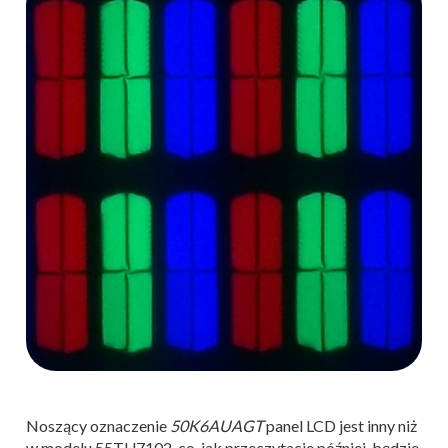
Noszący oznaczenie
50K6AUAGT
panel LCD jest inny niż
w modelu 55TU7102, co, jak przeczytacie później, będzie