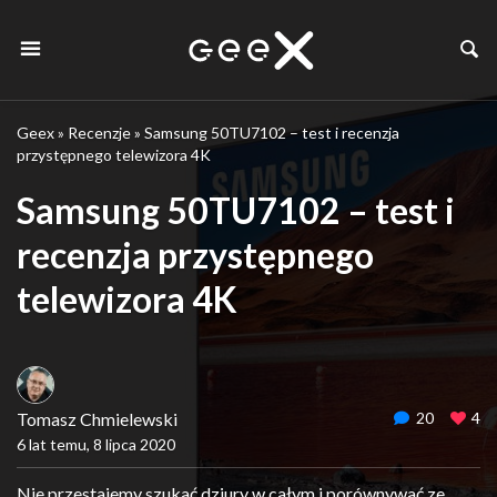
Geex
»
Recenzje
»
Samsung 50TU7102 – test i recenzja
przystępnego telewizora 4K
Samsung 50TU7102 – test i
recenzja przystępnego
telewizora 4K
Tomasz Chmielewski
20
4
6 lat temu, 8 lipca 2020
Nie przestajemy szukać dziury w całym i porównywać ze