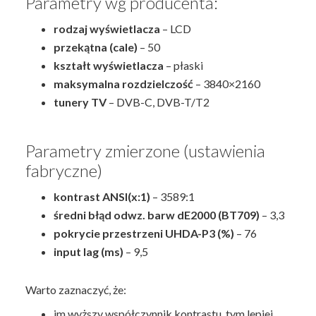
Parametry wg producenta:
rodzaj wyświetlacza
– LCD
przekątna (cale)
– 50
kształt wyświetlacza
– płaski
maksymalna rozdzielczość
– 3840×2160
tunery TV
– DVB-C, DVB-T/T2
Parametry zmierzone (ustawienia
fabryczne)
kontrast ANSI(x:1)
– 3589:1
średni błąd odwz. barw dE2000 (BT709)
– 3,3
pokrycie przestrzeni UHDA-P3 (%)
– 76
input lag (ms)
– 9,5
Warto zaznaczyć, że:
im wyższy współczynnik kontrastu, tym lepiej,