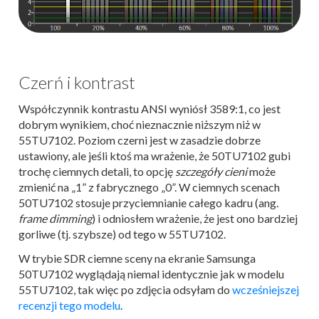
Czerń i kontrast
Współczynnik kontrastu ANSI wyniósł 3589:1, co jest
dobrym wynikiem, choć nieznacznie niższym niż w
55TU7102. Poziom czerni jest w zasadzie dobrze
ustawiony, ale jeśli ktoś ma wrażenie, że 50TU7102 gubi
trochę ciemnych detali, to opcję
szczegóły cieni
może
zmienić na „1” z fabrycznego „0”. W ciemnych scenach
50TU7102 stosuje przyciemnianie całego kadru (ang.
frame dimming
) i odniosłem wrażenie, że jest ono bardziej
gorliwe (tj. szybsze) od tego w 55TU7102.
W trybie SDR ciemne sceny na ekranie Samsunga
50TU7102 wyglądają niemal identycznie jak w modelu
55TU7102, tak więc po zdjęcia odsyłam do
wcześniejszej
recenzji tego modelu
.