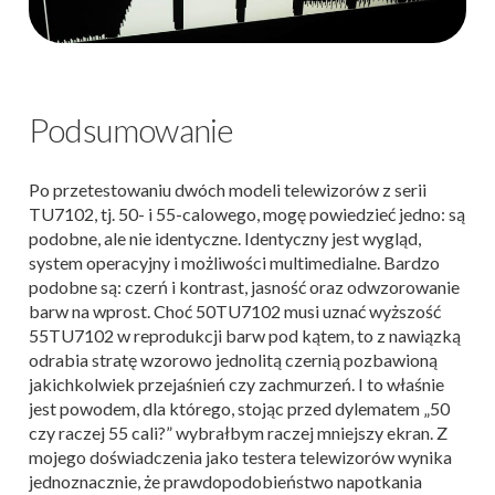
Podsumowanie
Po przetestowaniu dwóch modeli telewizorów z serii
TU7102, tj. 50- i 55-calowego, mogę powiedzieć jedno: są
podobne, ale nie identyczne. Identyczny jest wygląd,
system operacyjny i możliwości multimedialne. Bardzo
podobne są: czerń i kontrast, jasność oraz odwzorowanie
barw na wprost. Choć 50TU7102 musi uznać wyższość
55TU7102 w reprodukcji barw pod kątem, to z nawiązką
odrabia stratę wzorowo jednolitą czernią pozbawioną
jakichkolwiek przejaśnień czy zachmurzeń. I to właśnie
jest powodem, dla którego, stojąc przed dylematem „50
czy raczej 55 cali?” wybrałbym raczej mniejszy ekran. Z
mojego doświadczenia jako testera telewizorów wynika
jednoznacznie, że prawdopodobieństwo napotkania