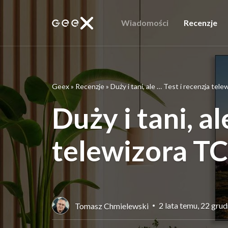
Wiadomości
Recenzje
Geex
»
Recenzje
»
Duży i tani, ale … Test i recenzja te
Duży i tani, al
telewizora T
2 lata temu, 22 gru
Tomasz Chmielewski