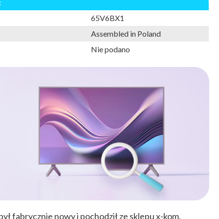
:
65V6BX1
Assembled in Poland
Nie podano
ył fabrycznie nowy i pochodził ze sklepu x-kom.