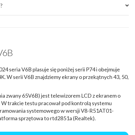
?
5V6B
4 seria V6B plasuje się poniżej serii P74 i obejmuje
4K. W serii V6B znajdziemy ekrany o przekątnych 43, 50,
enia zwany 65V6B) jest telewizorem LCD z ekranem o
i. W trakcie testu pracował pod kontrolą systemu
ogramowania systemowego w wersji V8-R51AT01-
forma sprzętowa to rtd2851a (Realtek).