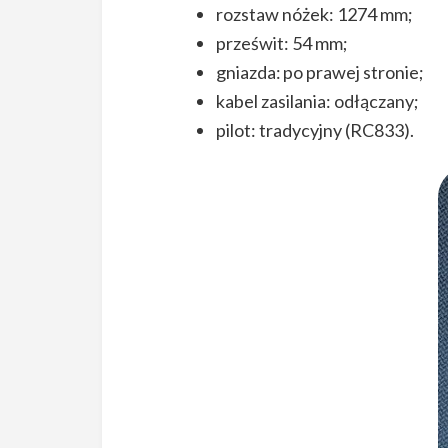
rozstaw nóżek: 1274 mm;
prześwit: 54 mm;
gniazda: po prawej stronie;
kabel zasilania: odłączany;
pilot: tradycyjny (RC833).