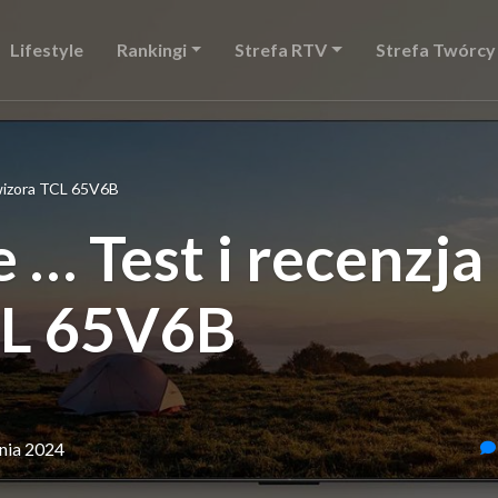
Lifestyle
Rankingi
Strefa RTV
Strefa Twórcy
lewizora TCL 65V6B
e … Test i recenzja
CL 65V6B
dnia 2024