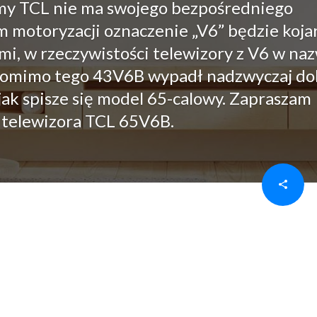
irmy TCL nie ma swojego bezpośredniego
 motoryzacji oznaczenie „V6” będzie koja
mi, w rzeczywistości telewizory z V6 w na
 Pomimo tego 43V6B wypadł nadzwyczaj do
jak spisze się model 65-calowy. Zapraszam
i telewizora TCL 65V6B.