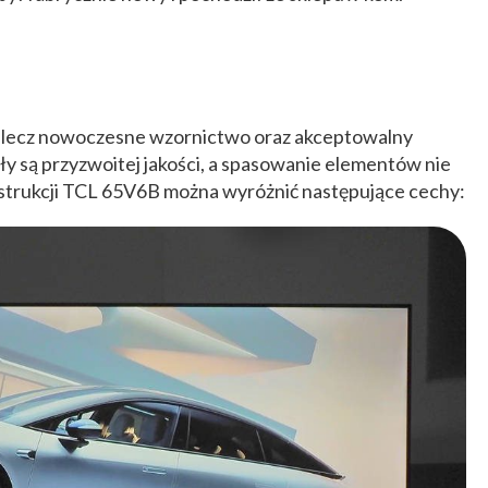
 lecz nowoczesne wzornictwo oraz akceptowalny
y są przyzwoitej jakości, a spasowanie elementów nie
strukcji TCL 65V6B można wyróżnić następujące cechy: