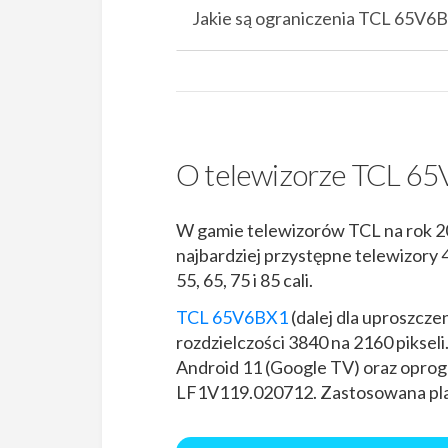
Jakie są ograniczenia TCL 65V6B
O telewizorze TCL 6
W gamie telewizorów TCL na rok 202
najbardziej przystępne telewizory 
55, 65, 75 i 85 cali.
TCL 65V6BX1
(dalej dla uproszcz
rozdzielczości 3840 na 2160 piksel
Android 11 (Google TV) oraz opr
LF1V119.020712. Zastosowana plat