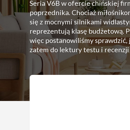
Seria V6B w ofercie chińskiej f
poprzednika. Chociaż miłośnikom
się z mocnymi silnikami widlasty
reprezentują klasę budżetową.
więc postanowiliśmy sprawdzić, 
zatem do lektury testu i recenzj