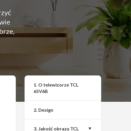
rzyć
zwie
brze,
Udostępnij
1. O telewizorze TCL
65V6B
2. Design
3. Jakość obrazu TCL