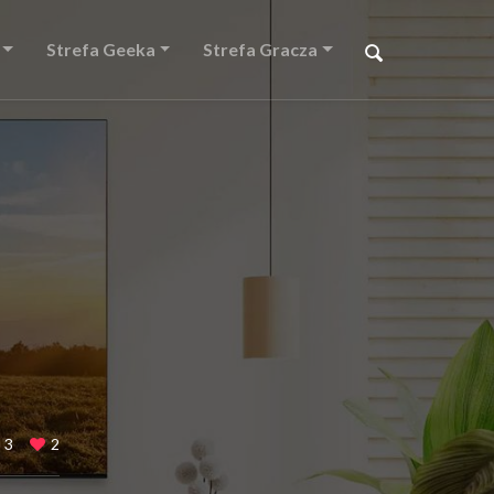
Strefa Geeka
Strefa Gracza
3
2