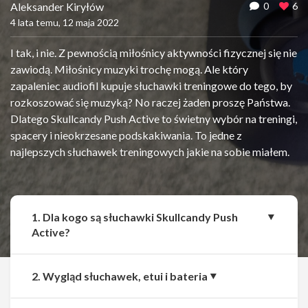
Aleksander Kiryłów
0
6
4 lata temu, 12 maja 2022
I tak, i nie. Z pewnością miłośnicy aktywności fizycznej się nie
zawiodą. Miłośnicy muzyki trochę mogą. Ale który
zapaleniec audiofil kupuje słuchawki treningowe do tego, by
rozkoszować się muzyką? No raczej żaden proszę Państwa.
Dlatego Skullcandy Push Active to świetny wybór na treningi,
spacery i nieokrzesane podskakiwania. To jedne z
najlepszych słuchawek treningowych jakie na sobie miałem.
1. Dla kogo są słuchawki Skullcandy Push
Active?
2. Wygląd słuchawek, etui i bateria