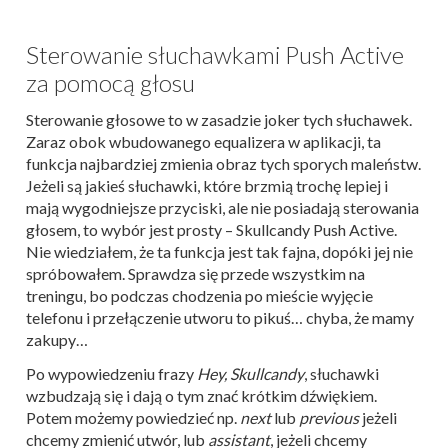
Sterowanie słuchawkami Push Active
za pomocą głosu
Sterowanie głosowe to w zasadzie joker tych słuchawek.
Zaraz obok wbudowanego equalizera w aplikacji, ta
funkcja najbardziej zmienia obraz tych sporych maleństw.
Jeżeli są jakieś słuchawki, które brzmią trochę lepiej i
mają wygodniejsze przyciski, ale nie posiadają sterowania
głosem, to wybór jest prosty – Skullcandy Push Active.
Nie wiedziałem, że ta funkcja jest tak fajna, dopóki jej nie
spróbowałem. Sprawdza się przede wszystkim na
treningu, bo podczas chodzenia po mieście wyjęcie
telefonu i przełączenie utworu to pikuś… chyba, że mamy
zakupy…
Po wypowiedzeniu frazy
Hey, Skullcandy
, słuchawki
wzbudzają się i dają o tym znać krótkim dźwiękiem.
Potem możemy powiedzieć np.
next
lub
previous
jeżeli
chcemy zmienić utwór, lub
assistant
, jeżeli chcemy