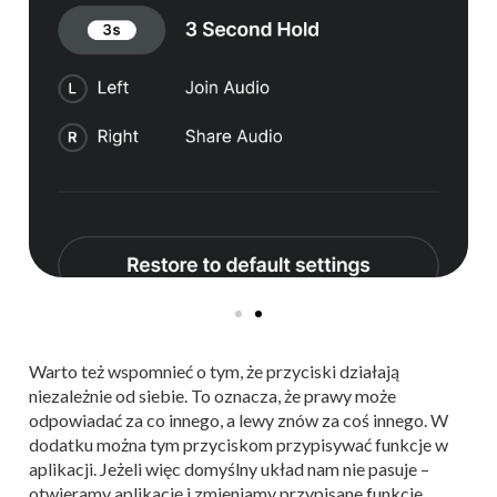
Warto też wspomnieć o tym, że przyciski działają
niezależnie od siebie. To oznacza, że prawy może
odpowiadać za co innego, a lewy znów za coś innego. W
dodatku można tym przyciskom przypisywać funkcje w
aplikacji. Jeżeli więc domyślny układ nam nie pasuje –
otwieramy aplikację i zmieniamy przypisane funkcje