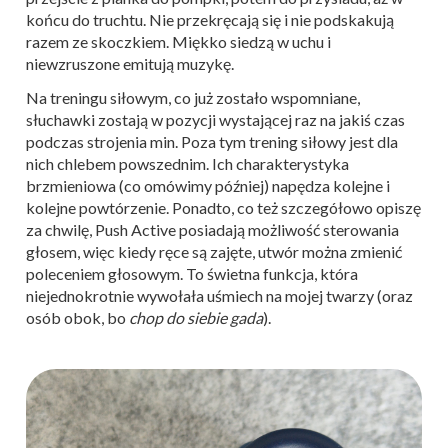
końcu do truchtu. Nie przekręcają się i nie podskakują
razem ze skoczkiem. Miękko siedzą w uchu i
niewzruszone emitują muzykę.
Na treningu siłowym, co już zostało wspomniane,
słuchawki zostają w pozycji wystającej raz na jakiś czas
podczas strojenia min. Poza tym trening siłowy jest dla
nich chlebem powszednim. Ich charakterystyka
brzmieniowa (co omówimy później) napędza kolejne i
kolejne powtórzenie. Ponadto, co też szczegółowo opiszę
za chwilę, Push Active posiadają możliwość sterowania
głosem, więc kiedy ręce są zajęte, utwór można zmienić
poleceniem głosowym. To świetna funkcja, która
niejednokrotnie wywołała uśmiech na mojej twarzy (oraz
osób obok, bo
chop do siebie gada
).