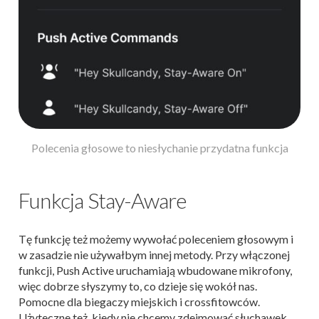
Polecenia głosowe to niesłychanie przydatna funkcja
Funkcja Stay-Aware
Tę funkcję też możemy wywołać poleceniem głosowym i
w zasadzie nie używałbym innej metody. Przy włączonej
funkcji, Push Active uruchamiają wbudowane mikrofony,
więc dobrze słyszymy to, co dzieje się wokół nas.
Pomocne dla biegaczy miejskich i crossfitowców.
Użyteczne też, kiedy nie chcemy zdejmować słuchawek