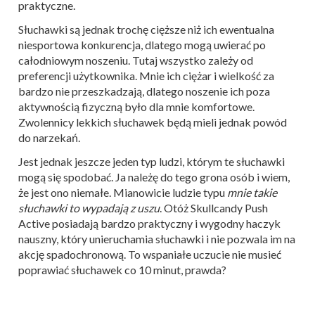
praktyczne.
Słuchawki są jednak trochę cięższe niż ich ewentualna
niesportowa konkurencja, dlatego mogą uwierać po
całodniowym noszeniu. Tutaj wszystko zależy od
preferencji użytkownika. Mnie ich ciężar i wielkość za
bardzo nie przeszkadzają, dlatego noszenie ich poza
aktywnością fizyczną było dla mnie komfortowe.
Zwolennicy lekkich słuchawek będą mieli jednak powód
do narzekań.
Jest jednak jeszcze jeden typ ludzi, którym te słuchawki
mogą się spodobać. Ja należę do tego grona osób i wiem,
że jest ono niemałe. Mianowicie ludzie typu
mnie takie
słuchawki to wypadają z uszu
. Otóż Skullcandy Push
Active posiadają bardzo praktyczny i wygodny haczyk
nauszny, który unieruchamia słuchawki i nie pozwala im na
akcję spadochronową. To wspaniałe uczucie nie musieć
poprawiać słuchawek co 10 minut, prawda?