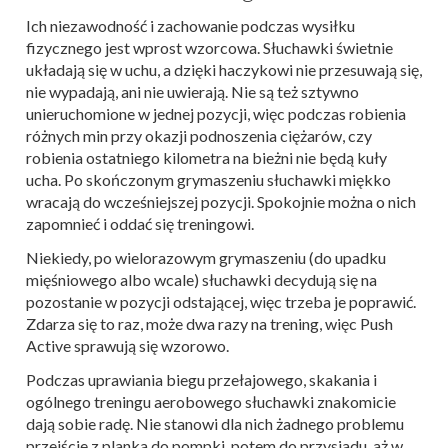
Ich niezawodność i zachowanie podczas wysiłku
fizycznego jest wprost wzorcowa. Słuchawki świetnie
układają się w uchu, a dzięki haczykowi nie przesuwają się,
nie wypadają, ani nie uwierają. Nie są też sztywno
unieruchomione w jednej pozycji, więc podczas robienia
różnych min przy okazji podnoszenia ciężarów, czy
robienia ostatniego kilometra na bieżni nie będą kuły
ucha. Po skończonym grymaszeniu słuchawki miękko
wracają do wcześniejszej pozycji. Spokojnie można o nich
zapomnieć i oddać się treningowi.
Niekiedy, po wielorazowym grymaszeniu (do upadku
mięśniowego albo wcale) słuchawki decydują się na
pozostanie w pozycji odstającej, więc trzeba je poprawić.
Zdarza się to raz, może dwa razy na trening, więc Push
Active sprawują się wzorowo.
Podczas uprawiania biegu przełajowego, skakania i
ogólnego treningu aerobowego słuchawki znakomicie
dają sobie radę. Nie stanowi dla nich żadnego problemu
przejście z planka do pompki, potem do przysiadu, aż w