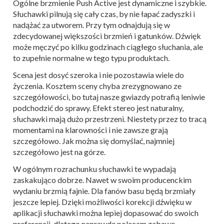
Ogólne brzmienie Push Active jest dynamiczne i szybkie.
Słuchawki pilnują się cały czas, by nie łapać zadyszki i
nadążać za utworem. Przy tym odnajdują się w
zdecydowanej większości brzmień i gatunków. Dźwięk
może męczyć po kilku godzinach ciągłego słuchania, ale
to zupełnie normalne w tego typu produktach.
Scena jest dosyć szeroka i nie pozostawia wiele do
życzenia. Kosztem sceny chyba zrezygnowano ze
szczegółowości, bo tutaj nasze gwiazdy potrafią leniwie
podchodzić do sprawy. Efekt stereo jest naturalny,
słuchawki mają dużo przestrzeni. Niestety przez to tracą
momentami na klarowności i nie zawsze grają
szczegółowo. Jak można się domyślać, najmniej
szczegółowo jest na górze.
W ogólnym rozrachunku słuchawki te wypadają
zaskakująco dobrze. Nawet w swoim producenckim
wydaniu brzmią fajnie. Dla fanów basu będą brzmiały
jeszcze lepiej. Dzięki możliwości korekcji dźwięku w
aplikacji słuchawki można lepiej dopasować do swoich
preferencji, dlatego naprawdę polecam zabawę