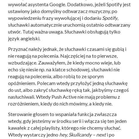
wywołać asystenta Google. Dodatkowo, jeżeli Spotify jest
ustawiony jako domyślny odtwarzacz muzyczny, po
wypowiedzeniu frazy wywołującej i dodaniu
Spotify
,
słuchawki automatycznie uruchomią ostatnio odtwarzany
utwór. Tutaj ważna uwaga. Słuchawki obsługują tylko
język angielski.
Przyznać należy jednak, że słuchawki czasami się gubią i
nie reagują na polecenia. Najczęściej na to pierwsze,
wzbudzające. Zauważyłem, że kiedy mocno wieje, lub
echo się niesie np. na klatce schodowej, słuchawki nie
reagują na polecenia, albo robią to ze sporym
opóźnieniem. Polecam wtedy przyłożyć jedną słuchawkę
do ust, albo zakryć słuchawkę ręką tak, jakbyśmy czegoś
nasłuchiwali. Wtedy Push Active nie mają problemu z
rozróżnieniem, kiedy do nich mówimy, a kiedy nie.
Sterowanie głosem to wspaniała funkcja zwłaszcza
wtedy, gdy jesteśmy w środku serii i włącza się ten jeden
kawałek z całej playlisty, którego nie chcemy słuchać.
Wtedy wystarczy jedno
hey, Skullcandy – next
i po