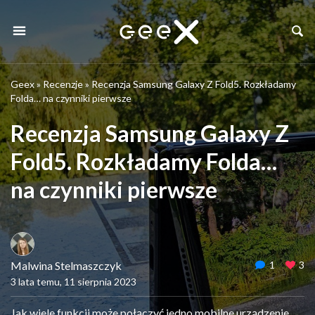
Geex
»
Recenzje
»
Recenzja Samsung Galaxy Z Fold5. Rozkładamy
Folda… na czynniki pierwsze
Recenzja Samsung Galaxy Z
Fold5. Rozkładamy Folda…
na czynniki pierwsze
Malwina Stelmaszczyk
1
3
3 lata temu, 11 sierpnia 2023
Jak wiele funkcji może połączyć jedno mobilne urządzenie,