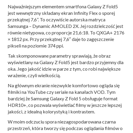
Najważniejszym elementem smartfona Galaxy Z Fold5
jest wewnętrzny składany ekran Infinity Flex o sporej
przekątnej 7,6”. To oczywiście autorska matryca
Samsunga – Dynamic AMOLED 2X. Jej rozdzielczość jest
równie nietypowa, co proporcje 21,6:18. To QXGA+ 2176
× 1812 px. Przy przekątnej 7,6″ daje to zagęszczenie
pikseli na poziomie 374 ppi.
Tak skomponowane parametry sprawiają, że obraz
wyświetlany na Galaxy Z Fold5 jest bardzo przyjemny dla
oka. Jego jakość idzie w parze z tym, co robi największe
wrażenie, czyli wielkością.
Na głównym ekranie niezwykle komfortowo ogląda się
filmiki na YouTube czy seriale na kanałach VOD. Tym
bardziej że Samsung Galaxy Z Fold 5 obsługuje format
HDR10+, co pozwala wyświetlać filmy w jeszcze lepszej
jakości, z idealną kolorystyką i kontrastem.
W moim odczuciu spora niezagospodarowana czarna
przestrzeń, która tworzy się podczas oglądania filmów o