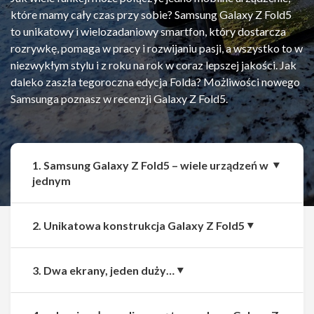
które mamy cały czas przy sobie? Samsung Galaxy Z Fold5
to unikatowy i wielozadaniowy smartfon, który dostarcza
rozrywkę, pomaga w pracy i rozwijaniu pasji, a wszystko to w
niezwykłym stylu i z roku na rok w coraz lepszej jakości. Jak
daleko zaszła tegoroczna edycja Folda? Możliwości nowego
Samsunga poznasz w recenzji Galaxy Z Fold5.
1. Samsung Galaxy Z Fold5 – wiele urządzeń w
jednym
2. Unikatowa konstrukcja Galaxy Z Fold5
3. Dwa ekrany, jeden duży…