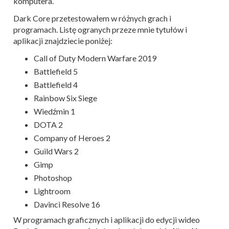
komputera.
Dark Core przetestowałem w różnych grach i
programach. Listę ogranych przeze mnie tytułów i
aplikacji znajdziecie poniżej:
Call of Duty Modern Warfare 2019
Battlefield 5
Battlefield 4
Rainbow Six Siege
Wiedźmin 1
DOTA 2
Company of Heroes 2
Guild Wars 2
Gimp
Photoshop
Lightroom
Davinci Resolve 16
W programach graficznych i aplikacji do edycji wideo