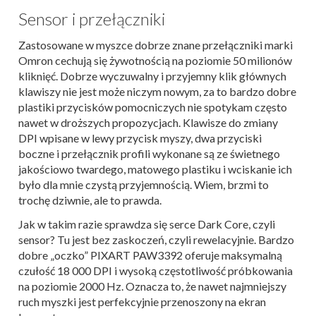
Sensor i przełączniki
Zastosowane w myszce dobrze znane przełączniki marki
Omron cechują się żywotnością na poziomie 50 milionów
kliknięć. Dobrze wyczuwalny i przyjemny klik głównych
klawiszy nie jest może niczym nowym, za to bardzo dobre
plastiki przycisków pomocniczych nie spotykam często
nawet w droższych propozycjach. Klawisze do zmiany
DPI wpisane w lewy przycisk myszy, dwa przyciski
boczne i przełącznik profili wykonane są ze świetnego
jakościowo twardego, matowego plastiku i wciskanie ich
było dla mnie czystą przyjemnością. Wiem, brzmi to
trochę dziwnie, ale to prawda.
Jak w takim razie sprawdza się serce Dark Core, czyli
sensor? Tu jest bez zaskoczeń, czyli rewelacyjnie. Bardzo
dobre „oczko” PIXART PAW3392 oferuje maksymalną
czułość 18 000 DPI i wysoką częstotliwość próbkowania
na poziomie 2000 Hz. Oznacza to, że nawet najmniejszy
ruch myszki jest perfekcyjnie przenoszony na ekran