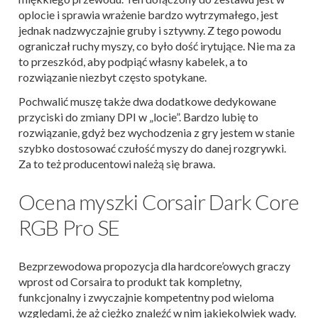
oplocie i sprawia wrażenie bardzo wytrzymałego, jest
jednak nadzwyczajnie gruby i sztywny. Z tego powodu
ograniczał ruchy myszy, co było dość irytujące. Nie ma za
to przeszkód, aby podpiąć własny kabelek, a to
rozwiązanie niezbyt często spotykane.
Pochwalić muszę także dwa dodatkowe dedykowane
przyciski do zmiany DPI w „locie”. Bardzo lubię to
rozwiązanie, gdyż bez wychodzenia z gry jestem w stanie
szybko dostosować czułość myszy do danej rozgrywki.
Za to też producentowi należą się brawa.
Ocena myszki Corsair Dark Core
RGB Pro SE
Bezprzewodowa propozycja dla hardcore’owych graczy
wprost od Corsaira to produkt tak kompletny,
funkcjonalny i zwyczajnie kompetentny pod wieloma
względami, że aż ciężko znaleźć w nim jakiekolwiek wady.