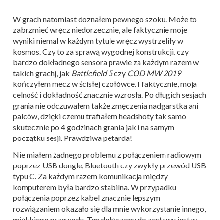
W grach natomiast doznałem pewnego szoku. Może to
zabrzmieć wręcz niedorzecznie, ale faktycznie moje
wyniki niemal w każdym tytule wręcz wystrzeliły w
kosmos. Czy to za sprawą wygodnej konstrukcji, czy
bardzo dokładnego sensora prawie za każdym razem w
takich grachj, jak
Battlefield 5
czy
COD MW 2019
kończyłem mecz w ścisłej czołówce. I faktycznie, moja
celność i dokładność znacznie wzrosła. Po długich sesjach
grania nie odczuwałem także zmęczenia nadgarstka ani
palców, dzięki czemu trafiałem headshoty tak samo
skutecznie po 4 godzinach grania jak i na samym
początku sesji. Prawdziwa petarda!
Nie miałem żadnego problemu z połączeniem radiowym
poprzez USB dongle, Bluetooth czy zwykły przewód USB
typu C. Za każdym razem komunikacja między
komputerem była bardzo stabilna. W przypadku
połączenia poprzez kabel znacznie lepszym
rozwiązaniem okazało się dla mnie wykorzystanie innego,
miękkiego przewodu. Ten dołączony do zestawu jest w