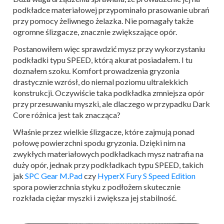
podkładce materiałowej przypominało prasowanie ubrań
przy pomocy żeliwnego żelazka. Nie pomagały także
ogromne ślizgacze, znacznie zwiększające opór.
Postanowiłem więc sprawdzić mysz przy wykorzystaniu
podkładki typu SPEED, którą akurat posiadałem. I tu
doznałem szoku. Komfort prowadzenia gryzonia
drastycznie wzrósł, do niemal poziomu ultralekkich
konstrukcji. Oczywiście taka podkładka zmniejsza opór
przy przesuwaniu myszki, ale dlaczego w przypadku Dark
Core różnica jest tak znacząca?
Właśnie przez wielkie ślizgacze, które zajmują ponad
połowę powierzchni spodu gryzonia. Dzięki nim na
zwykłych materiałowych podkładkach mysz natrafia na
duży opór, jednak przy podkładkach typu SPEED, takich
jak
SPC Gear M.Pad
czy
HyperX Fury S Speed Edition
spora powierzchnia styku z podłożem skutecznie
rozkłada ciężar myszki i zwiększa jej stabilność.