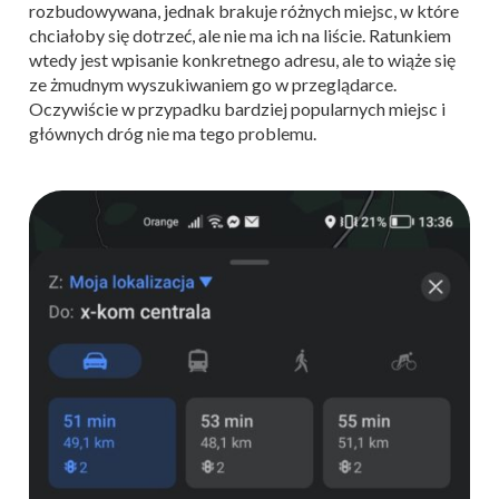
rozbudowywana, jednak brakuje różnych miejsc, w które
chciałoby się dotrzeć, ale nie ma ich na liście. Ratunkiem
wtedy jest wpisanie konkretnego adresu, ale to wiąże się
ze żmudnym wyszukiwaniem go w przeglądarce.
Oczywiście w przypadku bardziej popularnych miejsc i
głównych dróg nie ma tego problemu.