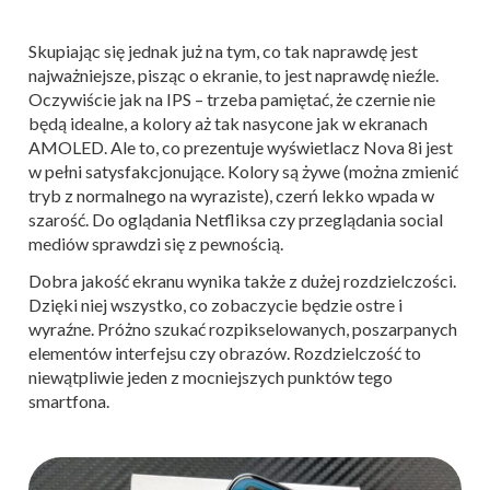
Skupiając się jednak już na tym, co tak naprawdę jest
najważniejsze, pisząc o ekranie, to jest naprawdę nieźle.
Oczywiście jak na IPS – trzeba pamiętać, że czernie nie
będą idealne, a kolory aż tak nasycone jak w ekranach
AMOLED. Ale to, co prezentuje wyświetlacz Nova 8i jest
w pełni satysfakcjonujące. Kolory są żywe (można zmienić
tryb z normalnego na wyraziste), czerń lekko wpada w
szarość. Do oglądania Netfliksa czy przeglądania social
mediów sprawdzi się z pewnością.
Dobra jakość ekranu wynika także z dużej rozdzielczości.
Dzięki niej wszystko, co zobaczycie będzie ostre i
wyraźne. Próżno szukać rozpikselowanych, poszarpanych
elementów interfejsu czy obrazów. Rozdzielczość to
niewątpliwie jeden z mocniejszych punktów tego
smartfona.