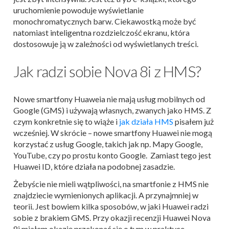
uruchomienie powoduje wyświetlanie
monochromatycznych barw. Ciekawostką może być
natomiast inteligentna rozdzielczość ekranu, która
dostosowuje ją w zależności od wyświetlanych treści.
Jak radzi sobie Nova 8i z HMS?
Nowe smartfony Huaweia nie mają usług mobilnych od
Google (GMS) i używają własnych, zwanych jako HMS. Z
czym konkretnie się to wiąże i
jak działa HMS
pisałem już
wcześniej. W skrócie – nowe smartfony Huawei nie mogą
korzystać z usług Google, takich jak np. Mapy Google,
YouTube, czy po prostu konto Google. Zamiast tego jest
Huawei ID, które działa na podobnej zasadzie.
Żebyście nie mieli wątpliwości, na smartfonie z HMS nie
znajdziecie wymienionych aplikacji. A przynajmniej w
teorii. Jest bowiem kilka sposobów, w jaki Huawei radzi
sobie z brakiem GMS. Przy okazji recenzji Huawei Nova
8i miałem okazję przekonać się o tym w praktyce.