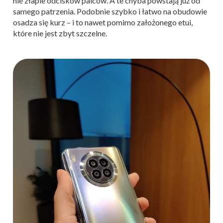
nie złapie odcisków palców. A te chyba powstają już od
samego patrzenia. Podobnie szybko i łatwo na obudowie
osadza się kurz – i to nawet pomimo założonego etui,
które nie jest zbyt szczelne.