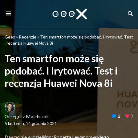
Geex
»
Recenzje
»
Ten smartfon może się podobać. I irytować. Test
i recenzja Huawei Nova 8i
Ten smartfon może się
podobać. I irytować. Test i
recenzja Huawei Nova 8i
Grzegorz Majchrzak
2
7
5 lat temu, 14 grudnia 2021
Dawno nie widzieliśmy Roberta Lewandowskiego