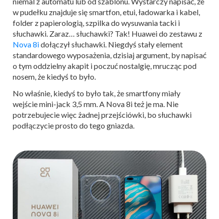
niemal z automatu lub od szablonu. Wystarczy napisać, że
w pudełku znajduje się smartfon, etui, ładowarka i kabel,
folder z papierologią, szpilka do wysuwania tacki i
słuchawki. Zaraz… słuchawki? Tak! Huawei do zestawu z
Nova 8i
dołączył słuchawki. Niegdyś stały element
standardowego wyposażenia, dzisiaj argument, by napisać
o tym oddzielny akapit i poczuć nostalgię, mrucząc pod
nosem, że kiedyś to było.
No właśnie, kiedyś to było tak, że smartfony miały
wejście mini-jack 3,5 mm. A Nova 8i też je ma. Nie
potrzebujecie więc żadnej przejściówki, bo słuchawki
podłączycie prosto do tego gniazda.