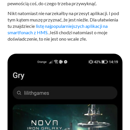
pewnością coś, do czego trzeba przywyknąć.
Nikt natomiast nie narzekałby na przesyt aplikacji. I pod
tym kątem muszę przyznać, że jest nieźle. Dla ułatwienia
tu znajdziecie
listę najpopularniejszych aplikacji na
smartfonach z HMS
. Jeśli chodzi natomiast o moje
doświadczenie, to nie jest ono wcale złe.