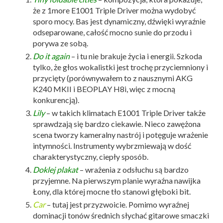
że z 1more E1001 Triple Driver można wydobyć
sporo mocy. Bas jest dynamiczny, dźwięki wyraźnie
odseparowane, całość mocno sunie do przodu i
porywa ze sobą.
Do it again
– i tu nie brakuje życia i energii. Szkoda
tylko, że głos wokalistki jest trochę przyciemniony i
przycięty (porównywałem to z nausznymi AKG
K240 MKII i BEOPLAY H8i, więc z mocną
konkurencją).
Lily
– w takich klimatach E1001 Triple Driver także
sprawdzają się bardzo ciekawie. Nieco zawężona
scena tworzy kameralny nastrój i potęguje wrażenie
intymności. Instrumenty wybrzmiewają w dość
charakterystyczny, ciepły sposób.
Doklej plakat
– wrażenia z odsłuchu są bardzo
przyjemne. Na pierwszym planie wyraźna nawijka
Łony, dla której mocne tło stanowi głęboki bit.
Car
– tutaj jest przyzwoicie. Pomimo wyraźnej
dominacji tonów średnich słychać gitarowe smaczki