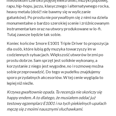
miłośnikom szeroko pojętej elektroniki, muzyki popowej,
rapu, hip-hopu, jazzu, klasycznego i alternatywnego rocka,
heavy metalu (dość! nie bawmy się w wyliczanie
gatunków). Po prostu nie porywałbym się z nimi na dzieła
monumentalne o bardzo szerokiej scenie i zróżnicowanym
instrumentarium oraz na utwory produkowane w lo-fi.
Tutaj zawsze będzie tak sobie.
Koniec końców 1more E1001 Triple Driver to propozycja
dla osób, które lubią gdy muzyka towarzyszy im w
codziennych sytuacjach. Większość utworów brzmi po
prostu dobrze. Sam sprzęt jest solidnie wykonany, a
korzystanie z niego jest wygodne, no i rozmowę można
sobie przeprowadzić. Do tego w pudełku znajdujemy
sporo przydatnych akcesoriów. W tej cenie wygląda to
lepiej niż nieźle.
Krzywa gwałtownie opada. Ta recenzja nie skończy się
happy endem. A to dlatego, że musiałem oddać już
testowy egzemplarz E1001 i na tych piekielnych upałach
męczę się z moimi nausznymi słuchawkami.