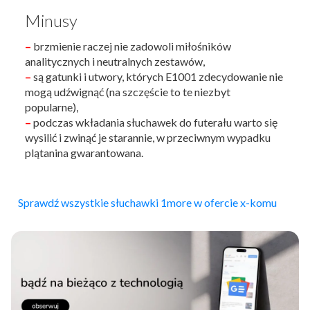
Minusy
–
brzmienie raczej nie zadowoli miłośników
analitycznych i neutralnych zestawów,
–
są gatunki i utwory, których E1001 zdecydowanie nie
mogą udźwignąć (na szczęście to te niezbyt
popularne),
–
podczas wkładania słuchawek do futerału warto się
wysilić i zwinąć je starannie, w przeciwnym wypadku
plątanina gwarantowana.
Sprawdź wszystkie słuchawki 1more w ofercie x-komu