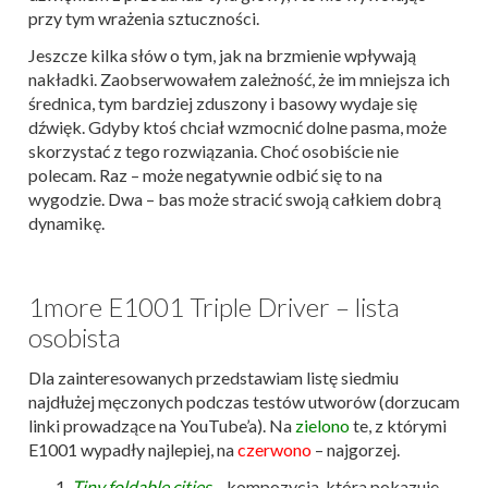
przy tym wrażenia sztuczności.
Jeszcze kilka słów o tym, jak na brzmienie wpływają
nakładki. Zaobserwowałem zależność, że im mniejsza ich
średnica, tym bardziej zduszony i basowy wydaje się
dźwięk. Gdyby ktoś chciał wzmocnić dolne pasma, może
skorzystać z tego rozwiązania. Choć osobiście nie
polecam. Raz – może negatywnie odbić się to na
wygodzie. Dwa – bas może stracić swoją całkiem dobrą
dynamikę.
1more E1001 Triple Driver – lista
osobista
Dla zainteresowanych przedstawiam listę siedmiu
najdłużej męczonych podczas testów utworów (dorzucam
linki prowadzące na YouTube’a). Na
zielono
te, z którymi
E1001 wypadły najlepiej, na
czerwono
– najgorzej.
Tiny foldable cities
– kompozycja, która pokazuje,