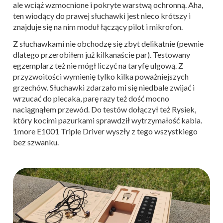
ale wciąż wzmocnione i pokryte warstwą ochronną. Aha,
ten wiodący do prawej słuchawki jest nieco krótszy i
znajduje się na nim moduł łączący pilot i mikrofon.
Z słuchawkami nie obchodzę się zbyt delikatnie (pewnie
dlatego przerobiłem już kilkanaście par). Testowany
egzemplarz też nie mógł liczyć na taryfę ulgową. Z
przyzwoitości wymienię tylko kilka poważniejszych
grzechów. Słuchawki zdarzało mi się niedbale zwijać i
wrzucać do plecaka, parę razy też dość mocno
naciągnąłem przewód. Do testów dołączył też Rysiek,
który kocimi pazurkami sprawdził wytrzymałość kabla.
1more E1001 Triple Driver wyszły z tego wszystkiego
bez szwanku.