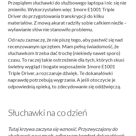
Przepiąłem słuchawki do służbowego laptopa i nic się nie
zmieniło. Wykorzystałem więc 1more E1001 Triple
Driver do przygotowania transkrypcji do kilku
materiałów. Z mową akurat radziły sobie całkiem nieźle –
wyławianie słów nie stanowiło problemu.
Od razu zaznaczę, że nie piszę tego, aby pastwić się nad
recenzowanym sprzętem. Mam pełną świadomość, że
słuchawkom trzeba dać trochę (niekiedy nawet sporo)
czasu. To raczej takie ostrzeżenie dla tych, których skusi
świetny wygląd i bogate wyposażenie 1more E1001
Triple Driver, a rozczaruje dźwięk. Te dokanałówki
naprawdę potrzebują wygrzania. A jeśli otoczycie je
odpowiednią opieką, to zdecydowanie się oddźwięczą.
Słuchawki na co dzień
Tutaj krzywa zaczyna się wznosić. Przyzwyczajony do
słuchawek nausznych, odkrywam komfort dokanałówek,