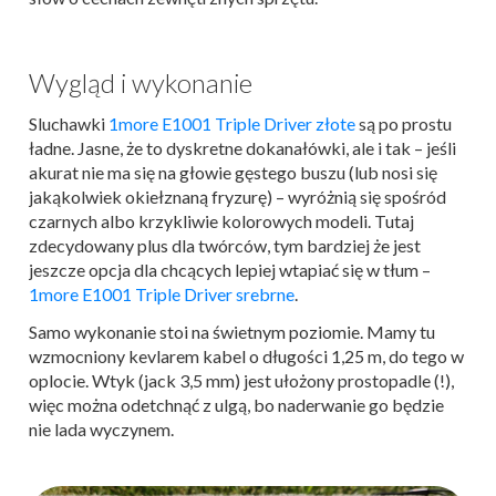
Wygląd i wykonanie
Sluchawki
1more E1001 Triple Driver złote
są po prostu
ładne. Jasne, że to dyskretne dokanałówki, ale i tak – jeśli
akurat nie ma się na głowie gęstego buszu (lub nosi się
jakąkolwiek okiełznaną fryzurę) – wyróżnią się spośród
czarnych albo krzykliwie kolorowych modeli. Tutaj
zdecydowany plus dla twórców, tym bardziej że jest
jeszcze opcja dla chcących lepiej wtapiać się w tłum –
1more E1001 Triple Driver srebrne
.
Samo wykonanie stoi na świetnym poziomie. Mamy tu
wzmocniony kevlarem kabel o długości 1,25 m, do tego w
oplocie. Wtyk (jack 3,5 mm) jest ułożony prostopadle (!),
więc można odetchnąć z ulgą, bo naderwanie go będzie
nie lada wyczynem.