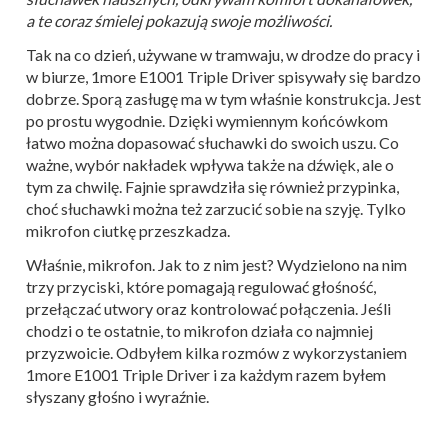
a te coraz śmielej pokazują swoje możliwości.
Tak na co dzień, używane w tramwaju, w drodze do pracy i
w biurze, 1more E1001 Triple Driver spisywały się bardzo
dobrze. Sporą zasługę ma w tym właśnie konstrukcja. Jest
po prostu wygodnie. Dzięki wymiennym końcówkom
łatwo można dopasować słuchawki do swoich uszu. Co
ważne, wybór nakładek wpływa także na dźwięk, ale o
tym za chwilę. Fajnie sprawdziła się również przypinka,
choć słuchawki można też zarzucić sobie na szyję. Tylko
mikrofon ciutkę przeszkadza.
Właśnie, mikrofon. Jak to z nim jest? Wydzielono na nim
trzy przyciski, które pomagają regulować głośność,
przełączać utwory oraz kontrolować połączenia. Jeśli
chodzi o te ostatnie, to mikrofon działa co najmniej
przyzwoicie. Odbyłem kilka rozmów z wykorzystaniem
1more E1001 Triple Driver i za każdym razem byłem
słyszany głośno i wyraźnie.