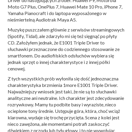
Driver do następujących źródeł: Huawei P9, Motorola
Moto G7 Plus, OnePlus 7, Huawei Mate 10 Pro, iPhone 7,
Yamaha Pianocraft i do laptopa wyposażonego w
nieśmiertelną Audiotrak Maya A5.
Muzykę puszczałem głównie z serwisów streamingowych
(Spotify, Tidal), ale zdarzyło mi się też sięgnąć po płyty
CD. Założyłem jednak, że E1001 Triple Driver to
słuchawki przeznaczone do codziennego stosowanie ze
smartfonem. Do audiofilskich odsłuchów wybiera się
jednak sprzęt o innej charakterystyce i z innej półki
cenowej.
Z tych wszystkich prób wyłoniła się dość jednoznaczna
charakterystyka brzmienia 1more E1001 Triple Driver.
Najważniejszy wniosek jest taki, że nie są to słuchawki
analityczne ani neutralne. Ich charakter jest zdecydowanie
rozrywkowy. Mamy tu podbite basy i wyraziste, nieco
ocieplone tony średnie. Ustępuje góra, która, choć wciąż
klarowna, wydaje się trochę przycięta. Scena z kolei jest
nieco zawężona, ale momentami potrafi zaskoczyć
dźwiękiem z przodu lub tyłu głowy, i to nie wywołując