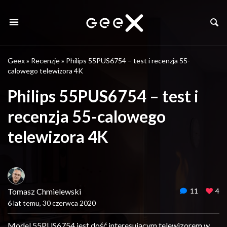
Geex
»
Recenzje
»
Philips 55PUS6754 – test i recenzja 55-
calowego telewizora 4K
Philips 55PUS6754 – test i
recenzja 55-calowego
telewizora 4K
Tomasz Chmielewski
11
4
6 lat temu, 30 czerwca 2020
Model 55PUS6754 jest dość interesującym telewizorem w