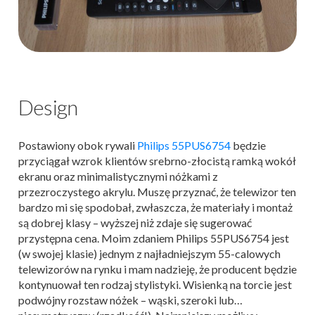
Design
Postawiony obok rywali
Philips 55PUS6754
będzie
przyciągał wzrok klientów srebrno-złocistą ramką wokół
ekranu oraz minimalistycznymi nóżkami z
przezroczystego akrylu. Muszę przyznać, że telewizor ten
bardzo mi się spodobał, zwłaszcza, że materiały i montaż
są dobrej klasy – wyższej niż zdaje się sugerować
przystępna cena. Moim zdaniem Philips 55PUS6754 jest
(w swojej klasie) jednym z najładniejszym 55-calowych
telewizorów na rynku i mam nadzieję, że producent będzie
kontynuował ten rodzaj stylistyki. Wisienką na torcie jest
podwójny rozstaw nóżek – wąski, szeroki lub…