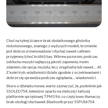
Choć na tylnej ściance brak dodatkowego głośnika
niskotonowego, znanego z wyższych modeli, brzmienie
jest dobrze zrównoważone i słychać nawet całkiem
przyjemny (choć krótki) bas. Wbrew pozorom, podczas
odsłuchu muzyki najlepszą jakość zapewnia, moim
zdaniem, nie opcja
muzyka
, lecz
oryginalny
lub nawet…
AI
.
Z kolei tryb
wiadomości
działa zgodnie z oczekiwaniami i
dobrze się sprawdza podczas oglądania… wiadomości.
Skoro o dźwięku mowa, warto zaznaczyć, że, podobnie jak
55OLED754, telewizor oparto na słabszej i tańszej
platformie sprzętowej TPM19.6, co częściowo tłumaczy
brak obsługi słuchawek Bluetooth przez 55PUS6754.