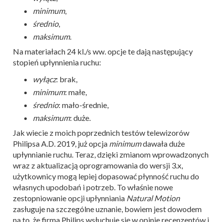
minimum
,
średnio
,
maksimum
.
Na materiałach 24 kl./s ww. opcje te dają następujący
stopień upłynnienia ruchu:
wyłącz
: brak,
minimum
: małe,
średnio
: mało-średnie,
maksimum
: duże.
Jak wiecie z moich poprzednich testów telewizorów
Philipsa A.D. 2019, już opcja
minimum
dawała duże
upłynnianie ruchu. Teraz, dzięki zmianom wprowadzonych
wraz z aktualizacją oprogramowania do wersji 3.x,
użytkownicy mogą lepiej dopasować płynność ruchu do
własnych upodobań i potrzeb. To właśnie nowe
zestopniowanie opcji upłynniania
Natural Motion
zasługuje na szczególne uznanie, bowiem jest dowodem
na to, że firma Philips wsłuchuje się w opinie recenzentów i