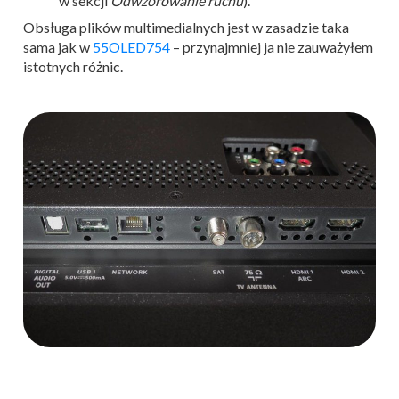
w sekcji
Odwzorowanie ruchu
).
Obsługa plików multimedialnych jest w zasadzie taka
sama jak w
55OLED754
– przynajmniej ja nie zauważyłem
istotnych różnic.