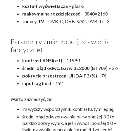
kształt wyświetlacza
– płaski
maksymalna rozdzielczość
– 3840×2160
tunery TV
– DVB-C, DVB-S/S2, DVB-T/T2
Parametry zmierzone (ustawienia
fabryczne)
kontrast ANSI(x:1)
– 1159:1
średni błąd odwz. barw dE2000 (BT709)
– 2,6
pokrycie przestrzeni UHDA-P3 (%)
– 76
input lag (ms)
– 19,1
Warto zaznaczyć, że:
im wyższy współczynnik kontrastu, tym lepiej,
średni błąd odwzorowania barw poniżej 3,0 to
bardzo dobry wynik, a jeśli wynosi poniżej 1,0 –
świetny wynik; generalnie im mniej, tym lepiej,