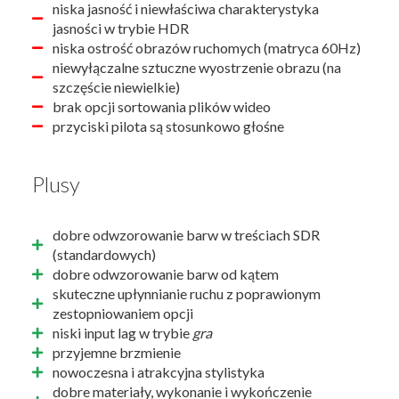
niska jasność i niewłaściwa charakterystyka
jasności w trybie HDR
niska ostrość obrazów ruchomych (matryca 60Hz)
niewyłączalne sztuczne wyostrzenie obrazu (na
szczęście niewielkie)
brak opcji sortowania plików wideo
przyciski pilota są stosunkowo głośne
Plusy
dobre odwzorowanie barw w treściach SDR
(standardowych)
dobre odwzorowanie barw od kątem
skuteczne upłynnianie ruchu z poprawionym
zestopniowaniem opcji
niski input lag w trybie
gra
przyjemne brzmienie
nowoczesna i atrakcyjna stylistyka
dobre materiały, wykonanie i wykończenie