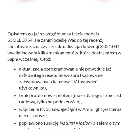
Opisałem go już szczegółowo w teście modelu
55OLED754, ale zanim odeślę Was do tej recenzji
chciałbym zaznaczyć, że aktualizacja do wersji 3.051.041
wyeliminowała kilka mankamentów, które dostrzegłem w
Saphi wcześniej. Otóż:
aktualizacja oprogramowania nie powoduje już
całkowitego resetu telewizora (kasowanie
zainstalowanych kanałów TV i ustawień
użytkownika),
brak problemów z pilotem (może dlatego, że nie jest
radiowy, tylko na podczerwień),
włączenie trybu
Lounge Light
w Ambilight jest teraz
nieco szybsze,
poprawiono funkcję
Natural Motion
(pisałem o tym