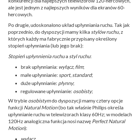
konkurencji dla najlepszych telewizorów 120-hercowych,
ale jest jednym z najlepszych wyników dla ekranów 60-
hercowych.
Po drugie, udoskonalono układ upłynniania ruchu. Tak jak
poprzednio, do dyspozycji mamy kilka
stylów ruchu
, z
których każdy ma fabrycznie przypisany określony
stopień upłynniania (lub jego brak):
Stopień upłynnienia ruchu
a
styl ruchu
:
brak upłynniania:
wyłącz
,
film
;
małe upłynnianie:
sport
,
standard
;
duże upłynnianie:
płynny
;
regulowane upłynnianie:
osobisty
;
W trybie
osobistym
do dyspozycji mamy cztery opcje
funkcji
Natural Motion
(bo tak właśnie Philips określa
upłynnianie ruchu w telewizorach klasy 60Hz; w modelach
120Hz analogiczna funkcja nosi nazwę
Perfect Natural
Motion
):
wyłącz
,