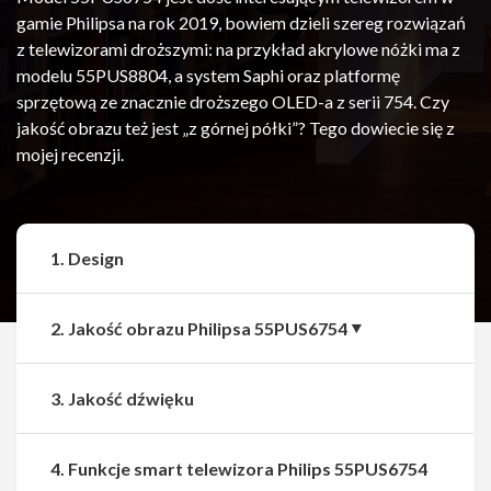
gamie Philipsa na rok 2019, bowiem dzieli szereg rozwiązań
z telewizorami droższymi: na przykład akrylowe nóżki ma z
modelu 55PUS8804, a system Saphi oraz platformę
sprzętową ze znacznie droższego OLED-a z serii 754. Czy
jakość obrazu też jest „z górnej półki”? Tego dowiecie się z
mojej recenzji.
1. Design
2. Jakość obrazu Philipsa 55PUS6754
3. Jakość dźwięku
4. Funkcje smart telewizora Philips 55PUS6754