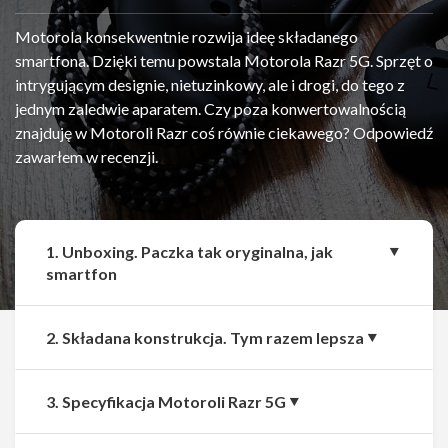
Motorola konsekwentnie rozwija ideę składanego
smartfona. Dzięki temu powstala Motorola Razr 5G. Sprzęt o
intrygującym designie, nietuzinkowy, ale i drogi, do tego z
jednym zaledwie aparatem. Czy poza konwertowalnością
znajduję w Motoroli Razr coś równie ciekawego? Odpowiedź
zawarłem w recenzji.
1. Unboxing. Paczka tak oryginalna, jak
smartfon
2. Składana konstrukcja. Tym razem lepsza
3. Specyfikacja Motoroli Razr 5G