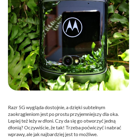
Razr 5G wygląda dostojnie, a dzięki subtelnym
zaokrągleniom jest po prostu przyjemniejszy dla oka.
Lepiej też leży w dłoni. Czy da się go otworzyć jedną
dłonią? Oczywiście, że tak! Trzeba poćwiczyć i nabrać
wprawy, ale jak najbardziej jest to możliwe.