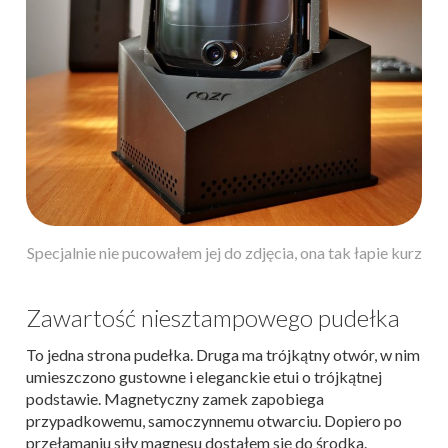
Specjalnie nie pucowałem jej do zdjęcia, ona tak łapie kurz
Zawartość niesztampowego pudełka
To jedna strona pudełka. Druga ma trójkątny otwór, w nim
umieszczono gustowne i eleganckie etui o trójkątnej
podstawie. Magnetyczny zamek zapobiega
przypadkowemu, samoczynnemu otwarciu. Dopiero po
przełamaniu siły magnesu dostałem się do środka.