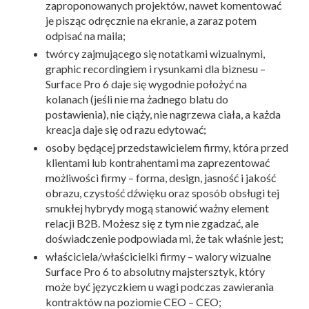
zaproponowanych projektów, nawet komentować
je pisząc odręcznie na ekranie, a zaraz potem
odpisać na maila;
twórcy zajmującego się notatkami wizualnymi,
graphic recordingiem i rysunkami dla biznesu –
Surface Pro 6 daje się wygodnie położyć na
kolanach (jeśli nie ma żadnego blatu do
postawienia), nie ciąży, nie nagrzewa ciała, a każda
kreacja daje się od razu edytować;
osoby będącej przedstawicielem firmy, która przed
klientami lub kontrahentami ma zaprezentować
możliwości firmy – forma, design, jasność i jakość
obrazu, czystość dźwięku oraz sposób obsługi tej
smukłej hybrydy mogą stanowić ważny element
relacji B2B. Możesz się z tym nie zgadzać, ale
doświadczenie podpowiada mi, że tak właśnie jest;
właściciela/właścicielki firmy – walory wizualne
Surface Pro 6 to absolutny majstersztyk, który
może być języczkiem u wagi podczas zawierania
kontraktów na poziomie CEO – CEO;