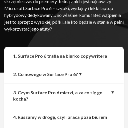
skrzętnie czas do premiery. Jedną z nich jest najnowszy
Microsoft Surface Pro 6 – szybki, wydajny i lekki laptop
hybrydowy dedykowany… no właśnie, komu? Bez wątpienia
jest to sprzęt z wysokiej półki, ale kto będzie w stanie w pełni
wykorzystać jego atuty?
1. Surface Pro 6 trafia na biurko copywritera
2. Co nowego w Surface Pro 6?
3. Czym Surface Pro 6 mierzi, a za co się go
kocha?
4. Ruszamy w drogę, czyli praca poza biurem