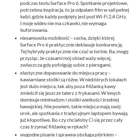
podczas testu Surface Pro 6. Spotkanie projektowe,
potrzebna inspiracja, to ja odpalam film w sali pełnej
ludzi, gdzie każdy podpięty jest pod Wi-Fi 2,4 GHz.
I moje wideo nie ma czkawki, nie wymaga
buforowania.
niesamowita mobilność – cecha, dzięki której
Surface Pro 6 praktycznie deklasuje konkurencję.
Tej hybrydy praktycznie nie czuć w torbie. Ba, mogę
przysiąc, że czasami mój obiad waży więcej,
zwłaszcza gdy pofolguję sobie z pierogami.
elastyczne dopasowanie do miejsca pracy –
kawiarniane stoliki są różne. W niektórych lokalach
jest dużo miejsca, tak aby poza filiżanką kawy
zmieścił się jeszcze talerz z frykasami. W innych
dominuje minimalizm i stoliki wielkości średniej
hawajskiej. Nie powiem, takie miejsca mają swój
urok, ale spotkania z tradycyjnym laptopem bywają
już kłopotliwe. Bo czy chciałoby Ci się przez cały
czas trzymać filiżankę w rękach?
wygodne pisanie i sprawna obsługa piórkiem –