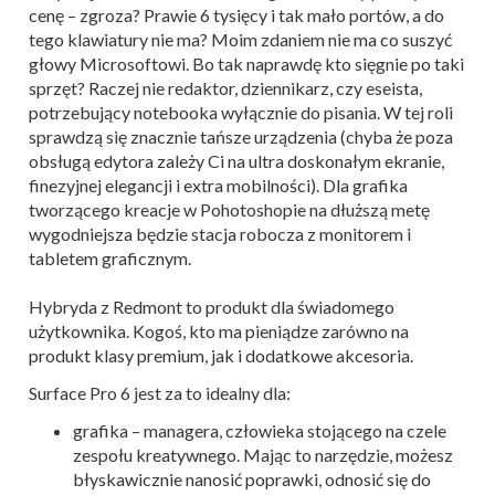
cenę – zgroza? Prawie 6 tysięcy i tak mało portów, a do
tego klawiatury nie ma? Moim zdaniem nie ma co suszyć
głowy Microsoftowi. Bo tak naprawdę kto sięgnie po taki
sprzęt? Raczej nie redaktor, dziennikarz, czy eseista,
potrzebujący notebooka wyłącznie do pisania. W tej roli
sprawdzą się znacznie tańsze urządzenia (chyba że poza
obsługą edytora zależy Ci na ultra doskonałym ekranie,
finezyjnej elegancji i extra mobilności). Dla grafika
tworzącego kreacje w Pohotoshopie na dłuższą metę
wygodniejsza będzie stacja robocza z monitorem i
tabletem graficznym.
Hybryda z Redmont to produkt dla świadomego
użytkownika. Kogoś, kto ma pieniądze zarówno na
produkt klasy premium, jak i dodatkowe akcesoria.
Surface Pro 6 jest za to idealny dla:
grafika – managera, człowieka stojącego na czele
zespołu kreatywnego. Mając to narzędzie, możesz
błyskawicznie nanosić poprawki, odnosić się do