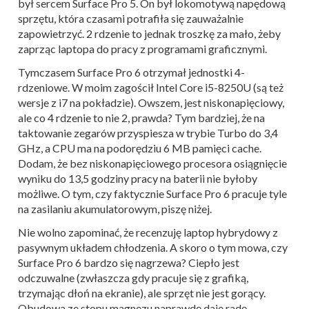
był sercem Surface Pro 5. On był lokomotywą napędową
sprzętu, która czasami potrafiła się zauważalnie
zapowietrzyć. 2 rdzenie to jednak troszkę za mało, żeby
zaprząc laptopa do pracy z programami graficznymi.
Tymczasem Surface Pro 6 otrzymał jednostki 4-
rdzeniowe. W moim zagościł Intel Core i5-8250U (są też
wersje z i7 na pokładzie). Owszem, jest niskonapięciowy,
ale co 4 rdzenie to nie 2, prawda? Tym bardziej, że na
taktowanie zegarów przyspiesza w trybie Turbo do 3,4
GHz, a CPU ma na podorędziu 6 MB pamięci cache.
Dodam, że bez niskonapięciowego procesora osiągnięcie
wyniku do 13,5 godziny pracy na baterii nie byłoby
możliwe. O tym, czy faktycznie Surface Pro 6 pracuje tyle
na zasilaniu akumulatorowym, piszę niżej.
Nie wolno zapominać, że recenzuję laptop hybrydowy z
pasywnym układem chłodzenia. A skoro o tym mowa, czy
Surface Pro 6 bardzo się nagrzewa? Ciepło jest
odczuwalne (zwłaszcza gdy pracuje się z grafiką,
trzymając dłoń na ekranie), ale sprzęt nie jest gorący.
Obudowa ze stopu magnezu naprawdę daje radę.