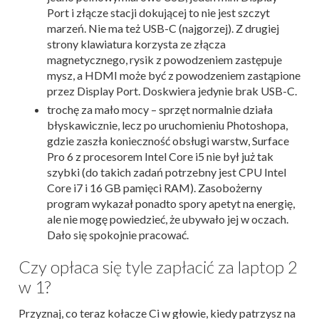
Port i złącze stacji dokującej to nie jest szczyt
marzeń. Nie ma też USB-C (najgorzej). Z drugiej
strony klawiatura korzysta ze złącza
magnetycznego, rysik z powodzeniem zastępuje
mysz, a HDMI może być z powodzeniem zastąpione
przez Display Port. Doskwiera jedynie brak USB-C.
trochę za mało mocy – sprzęt normalnie działa
błyskawicznie, lecz po uruchomieniu Photoshopa,
gdzie zaszła konieczność obsługi warstw, Surface
Pro 6 z procesorem Intel Core i5 nie był już tak
szybki (do takich zadań potrzebny jest CPU Intel
Core i7 i 16 GB pamięci RAM). Zasobożerny
program wykazał ponadto spory apetyt na energię,
ale nie mogę powiedzieć, że ubywało jej w oczach.
Dało się spokojnie pracować.
Czy opłaca się tyle zapłacić za laptop 2
w 1?
Przyznaj, co teraz kołacze Ci w głowie, kiedy patrzysz na