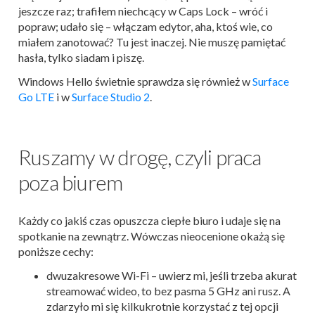
jeszcze raz; trafiłem niechcący w Caps Lock – wróć i
popraw; udało się – włączam edytor, aha, ktoś wie, co
miałem zanotować? Tu jest inaczej. Nie muszę pamiętać
hasła, tylko siadam i piszę.
Windows Hello świetnie sprawdza się również w
Surface
Go LTE
i w
Surface Studio 2
.
Ruszamy w drogę, czyli praca
poza biurem
Każdy co jakiś czas opuszcza ciepłe biuro i udaje się na
spotkanie na zewnątrz. Wówczas nieocenione okażą się
poniższe cechy:
dwuzakresowe Wi-Fi – uwierz mi, jeśli trzeba akurat
streamować wideo, to bez pasma 5 GHz ani rusz. A
zdarzyło mi się kilkukrotnie korzystać z tej opcji