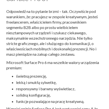
Odpowiedź na to pytanie brzmi – tak. Oczywiście pod
warunkiem, że: pracujesz w zespole kreatywnym, jesteś
freelancerem, właścicielem firmy, pracownikiem
segmentu B2B albo po prostu wielbicielem
niesztampowych urządzeń i szukasz ciekawego,
maksymalnie wszechstronnego narzędzia. Nie tylko
stricte graficznego, ale i służącego do komunikacji, o
właściwościach mobilnych i doskonałej prezencji. No i
masz pieniądze na zakup całego zestawu.
Microsoft Surface Pro 6 ma wszelkie walory urządzenia
premium:
świetną prezencję,
lekką i smukłą sylwetkę,
responsywny i barwny wyświetlacz,
solidną konfigurację,
funkcje pozwalające na pracę kreatywną.
W mojej opinie Surface Pro 6 jest wart swojej ceny. A że