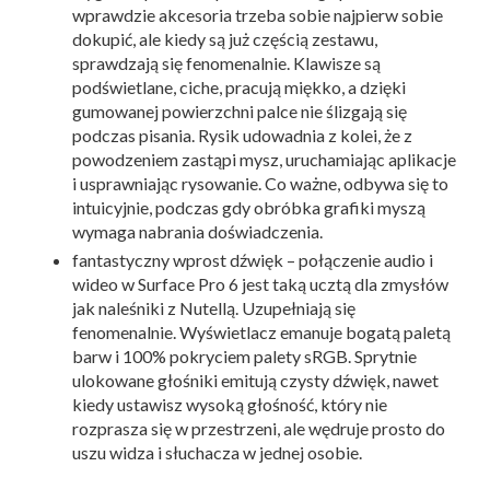
wprawdzie akcesoria trzeba sobie najpierw sobie
dokupić, ale kiedy są już częścią zestawu,
sprawdzają się fenomenalnie. Klawisze są
podświetlane, ciche, pracują miękko, a dzięki
gumowanej powierzchni palce nie ślizgają się
podczas pisania. Rysik udowadnia z kolei, że z
powodzeniem zastąpi mysz, uruchamiając aplikacje
i usprawniając rysowanie. Co ważne, odbywa się to
intuicyjnie, podczas gdy obróbka grafiki myszą
wymaga nabrania doświadczenia.
fantastyczny wprost dźwięk – połączenie audio i
wideo w Surface Pro 6 jest taką ucztą dla zmysłów
jak naleśniki z Nutellą. Uzupełniają się
fenomenalnie. Wyświetlacz emanuje bogatą paletą
barw i 100% pokryciem palety sRGB. Sprytnie
ulokowane głośniki emitują czysty dźwięk, nawet
kiedy ustawisz wysoką głośność, który nie
rozprasza się w przestrzeni, ale wędruje prosto do
uszu widza i słuchacza w jednej osobie.