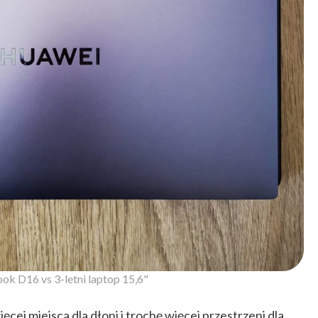
k D16 vs 3-letni laptop 15,6"
ej miejsca dla dłoni i trochę więcej przestrzeni dla