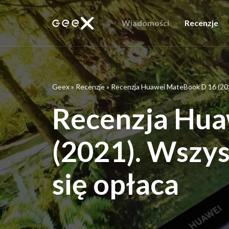
Wiadomości
Recenzje
Geex
»
Recenzje
»
Recenzja Huawei MateBook D 16 (2021
Recenzja Hua
(2021). Wszys
się opłaca