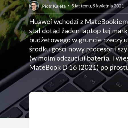
5 lat temu, 9 kwietnia 2021
Piotr Kaleta
Huawei wchodzi z MateBookiem D
stał dotąd żaden laptop tej mark
budżetowego w gruncie rzeczy u
środku gości nowy procesor i s
(w moim odczuciu) bateria. I wie
MateBook D 16 (2021) po prostu