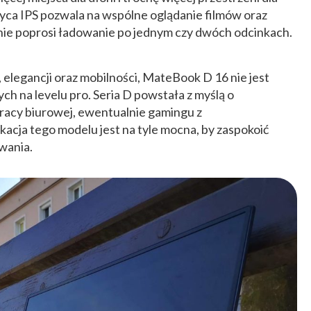
tryca IPS pozwala na wspólne oglądanie filmów oraz
r nie poprosi ładowanie po jednym czy dwóch odcinkach.
 elegancji oraz mobilności, MateBook D 16 nie jest
ch na levelu pro. Seria D powstała z myślą o
acy biurowej, ewentualnie gamingu z
acja tego modelu jest na tyle mocna, by zaspokoić
wania.