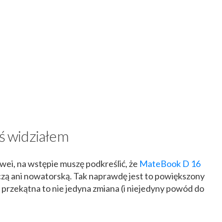
eś widziałem
wei, na wstępie muszę podkreślić, że
MateBook D 16
czą ani nowatorską. Tak naprawdę jest to powiększony
 przekątna to nie jedyna zmiana (i niejedyny powód do