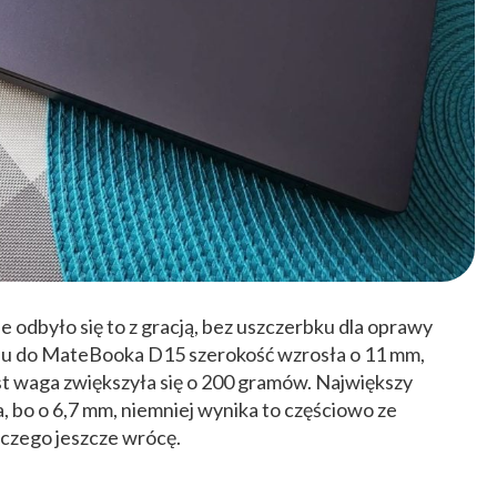
le odbyło się to z gracją, bez uszczerbku dla oprawy
iu do MateBooka D15 szerokość wzrosła o 11 mm,
t waga zwiększyła się o 200 gramów. Największy
, bo o 6,7 mm, niemniej wynika to częściowo ze
 czego jeszcze wrócę.