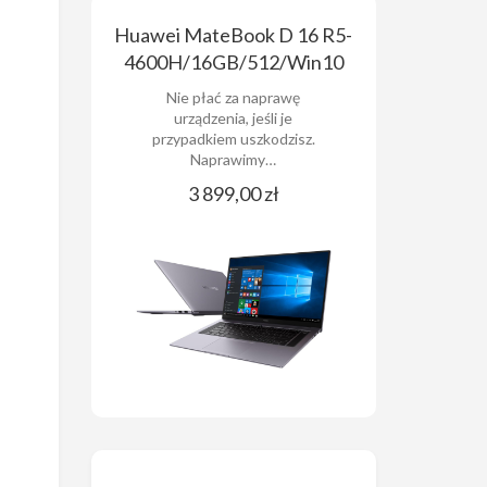
Huawei MateBook D 16 R5-
4600H/16GB/512/Win10
Nie płać za naprawę
urządzenia, jeśli je
przypadkiem uszkodzisz.
Naprawimy…
3 899,00 zł