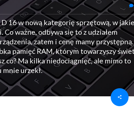
 16 w nową kategorię sprzętową, w jakie
i. Co ważne, odbywa się to z udziałem
rządzenia, zatem i cenę mamy przystępną
zybka pamięć RAM, którym towarzyszy świe
sz co? Ma kilka niedociągnięć, ale mimo to
 mnie urzekł.