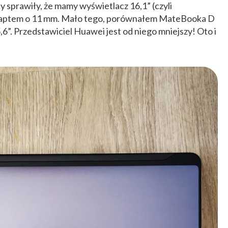
 sprawiły, że mamy wyświetlacz 16,1” (czyli
a raptem o 11 mm. Mało tego, porównałem MateBooka D
6”. Przedstawiciel Huawei jest od niego mniejszy! Oto i