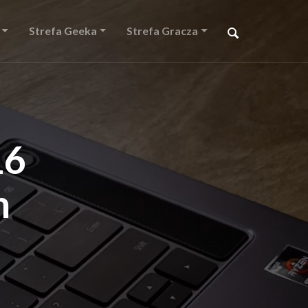
Strefa Geeka
Strefa Gracza
16
n