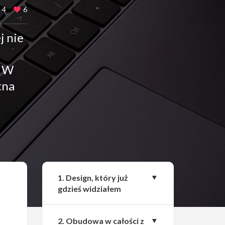
4
6
j nie
. W
tna
Udostępnij
1. Design, który już
gdzieś widziałem
2. Obudowa w całości z