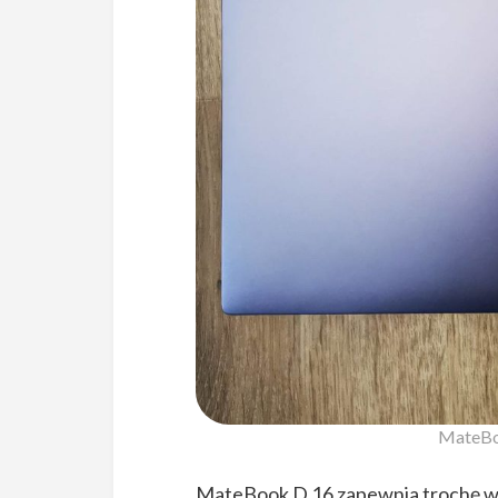
MateBoo
MateBook D 16 zapewnia trochę więc