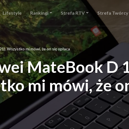
Lifestyle
Rankingi
Strefa RTV
Strefa Twórcy
). Wszystko mi mówi, że on się opłaca
wei MateBook D 
tko mi mówi, że o