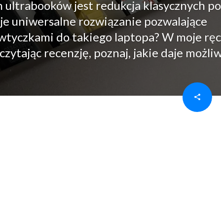
ultrabooków jest redukcja klasycznych p
eje uniwersalne rozwiązanie pozwalające
 wtyczkami do takiego laptopa? W moje rę
czytając recenzję, poznaj, jakie daje możliw