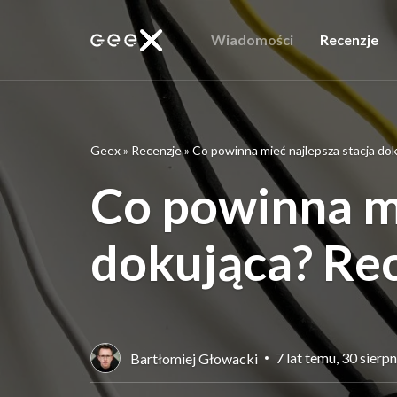
Wiadomości
Recenzje
Geex
»
Recenzje
»
Co powinna mieć najlepsza stacja do
Co powinna mi
dokująca? Re
7 lat temu, 30 sierp
Bartłomiej Głowacki