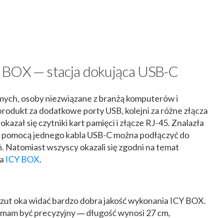
 BOX — stacja dokująca USB-C
mych, osoby niezwiązane z branżą komputerów i
produkt za dodatkowe porty USB, kolejni za różne złącza
okazał się czytniki kart pamięci i złącze RJ-45. Znalazła
 za pomocą jednego kabla USB-C można podłączyć do
 Natomiast wszyscy okazali się zgodni na temat
ia
ICY BOX
.
rzut oka widać bardzo dobra jakość wykonania ICY BOX.
i mam być precyzyjny
długość wynosi 27 cm,
—