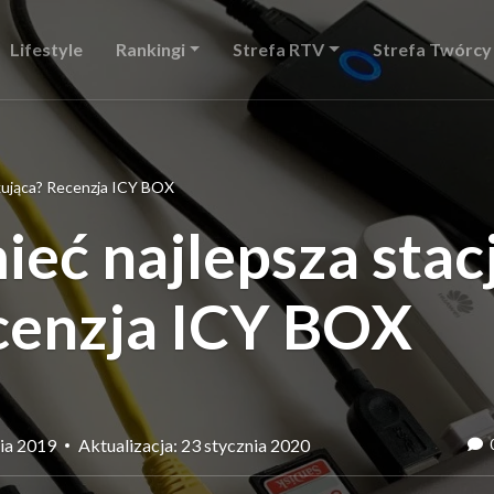
Lifestyle
Rankingi
Strefa RTV
Strefa Twórcy
kująca? Recenzja ICY BOX
eć najlepsza stac
cenzja ICY BOX
nia 2019
Aktualizacja: 23 stycznia 2020