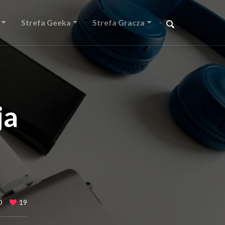
Strefa Geeka
Strefa Gracza
ja
0
19