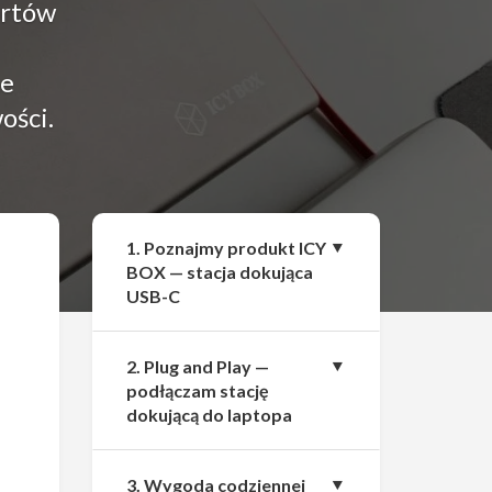
ortów
ce
ości.
Udostępnij
1. Poznajmy produkt ICY
BOX — stacja dokująca
USB-C
2. Plug and Play —
podłączam stację
dokującą do laptopa
3. Wygoda codziennej