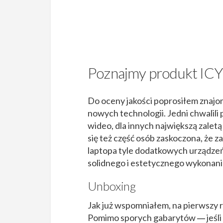
Poznajmy produkt ICY
Do oceny jakości poprosiłem znajo
nowych technologii. Jedni chwalili 
wideo, dla innych największą zaletą 
się też część osób zaskoczona, że
laptopa tyle dodatkowych urządzeń.
solidnego i estetycznego wykonan
Unboxing
Jak już wspomniałem, na pierwszy 
Pomimo sporych gabarytów
jeśl
—