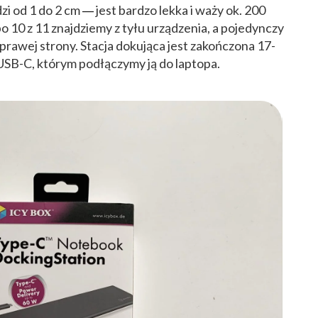
zi od 1 do 2 cm
jest bardzo lekka i waży ok. 200
—
o 10 z 11 znajdziemy z tyłu urządzenia, a pojedynczy
 prawej strony. Stacja dokująca jest zakończona
17-
SB-C, którym podłączymy ją do laptopa.