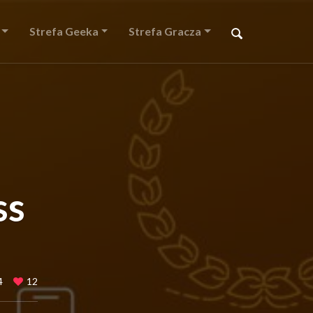
Strefa Geeka
Strefa Gracza
ss
4
12