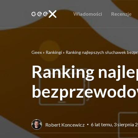
Wiadomości
Recenzje
Geex
»
Rankingi
»
Ranking najlepszych słuchawek bezp
Ranking najl
bezprzewodow
6 lat temu, 3 sierpnia 
Robert Koncewicz