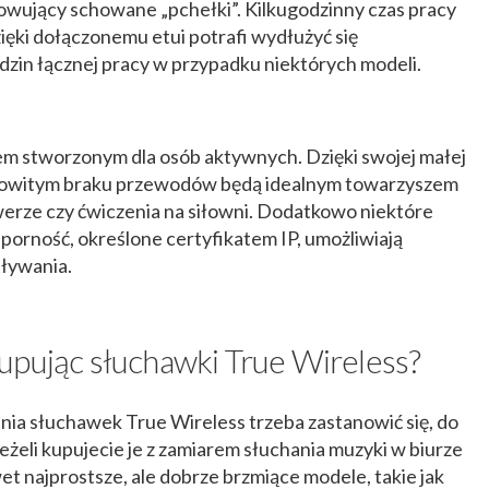
ujący schowane „pchełki”. Kilkugodzinny czas pracy
ęki dołączonemu etui potrafi wydłużyć się
dzin łącznej pracy w przypadku niektórych modeli.
em stworzonym dla osób aktywnych. Dzięki swojej małej
łkowitym braku przewodów będą idealnym towarzyszem
owerze czy ćwiczenia na siłowni. Dodatkowo niektóre
orność, określone certyfikatem IP, umożliwiają
pływania.
upując słuchawki True Wireless?
ia słuchawek True Wireless trzeba zastanowić się, do
eli kupujecie je z zamiarem słuchania muzyki w biurze
 najprostsze, ale dobrze brzmiące modele, takie jak