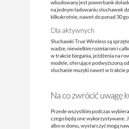
wbudowany jest powerbank doładow
na jednym ładowaniu słuchawek dzi
kilkukrotnie, nawet do ponad 30 go
Dla aktywnych
Słuchawki True Wireless są sprzęt
wadze, niewielkim rozmiarom i ca
w trakcie biegania, jeżdżenia na r
modele, oferujące podwyższoną odp
słuchanie muzyki nawet w trakcie 
Na co zwrócić uwagę k
Przede wszystkim podczas wybieran
czego będą one wykorzystywane. Jeż
albo w domu, wystarczyć mogą nawet