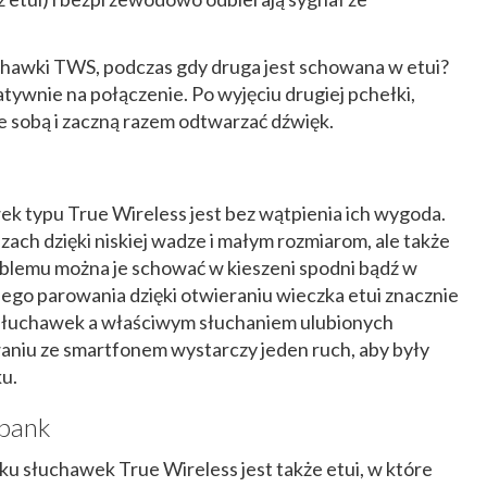
chawki TWS, podczas gdy druga jest schowana w etui?
atywnie na połączenie. Po wyjęciu drugiej pchełki,
e sobą i zaczną razem odtwarzać dźwięk.
k typu True Wireless jest bez wątpienia ich wygoda.
uszach dzięki niskiej wadze i małym rozmiarom, ale także
problemu można je schować w kieszeni spodni bądź w
ego parowania dzięki otwieraniu wieczka etui znacznie
 słuchawek a właściwym słuchaniem ulubionych
niu ze smartfonem wystarczy jeden ruch, aby były
u.
bank
 słuchawek True Wireless jest także etui, w które