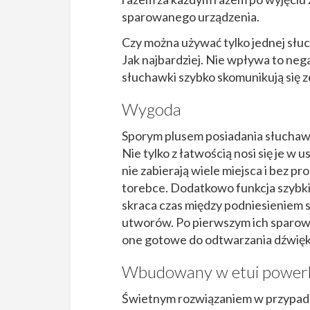
sparowanego urządzenia.
Czy można używać tylko jednej słu
Jak najbardziej. Nie wpływa to neg
słuchawki szybko skomunikują się z
Wygoda
Sporym plusem posiadania słuchawe
Nie tylko z łatwością nosi się je w 
nie zabierają wiele miejsca i bez 
torebce. Dodatkowo funkcja szybki
skraca czas między podniesieniem
utworów. Po pierwszym ich sparowa
one gotowe do odtwarzania dźwięk
Wbudowany w etui power
Świetnym rozwiązaniem w przypadku