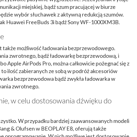
unikacji miejskiej, bądź szum pracującej w biurze
 będzie wybór słuchawek z aktywną redukcją szumów.
e, jak Huawei FreeBuds 3i bądź Sony WF-1000XM3B.
we
st także możliwość ładowania bezprzewodowego.
wania zwrotnego, bądź ładowarkę bezprzewodową, i
bo Apple AirPods Pro, można całkowicie pożegnać się z
o ilość zabieranych ze sobą w podróż akcesoriów
warka bezprzewodowa bądź zwykła ładowarka w
wania zwrotnego.
e, w celu dostosowania dźwięku do
wszystko. W przypadku bardziej zaawansowanych modeli
 Bang & Olufsen w BEOPLAY E8, oferują także
e oprogramowanie. W nich możliwe jest dostosowanie