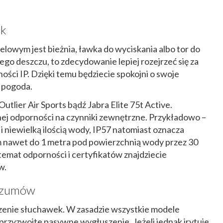
ek
lowym jest bieżnia, ławka do wyciskania albo tor do
ego deszczu, to zdecydowanie lepiej rozejrzeć się za
ści IP. Dzięki temu będziecie spokojni o swoje
a pogoda.
tlier Air Sports bądź Jabra Elite 75t Active.
nej odporności na czynniki zewnętrzne. Przykładowo –
 niewielką ilością wody, IP57 natomiast oznacza
m nawet do 1 metra pod powierzchnią wody przez 30
emat odporności i certyfikatów znajdziecie
w.
 szumów
zenie słuchawek. W zasadzie wszystkie modele
przyzwoite pasywne wygłuszenie. Jeżeli jednak irytuje