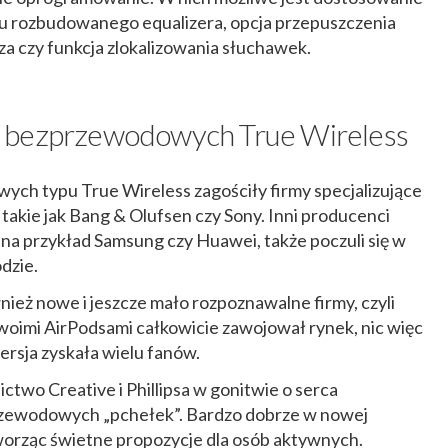
iu rozbudowanego equalizera, opcja przepuszczenia
a czy funkcja zlokalizowania słuchawek.
 bezprzewodowych True Wireless
ch typu True Wireless zagościły firmy specjalizujące
 takie jak Bang & Olufsen czy Sony. Inni producenci
ak na przykład Samsung czy Huawei, także poczuli się w
dzie.
ież nowe i jeszcze mało rozpoznawalne firmy, czyli
woimi AirPodsami całkowicie zawojował rynek, nic więc
rsja zyskała wielu fanów.
ctwo Creative i Phillipsa w gonitwie o serca
zewodowych „pchełek”. Bardzo dobrze w nowej
 tworząc świetne propozycje dla osób aktywnych.