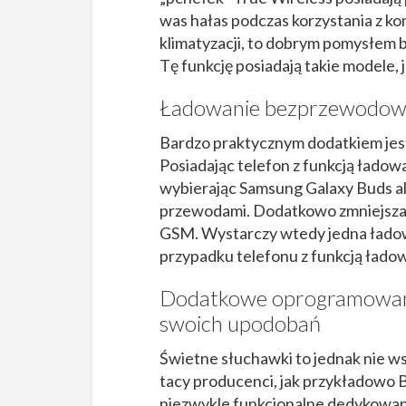
was hałas podczas korzystania z kom
klimatyzacji, to dobrym pomysłem
Tę funkcję posiadają takie model
Ładowanie bezprzewodo
Bardzo praktycznym dodatkiem je
Posiadając telefon z funkcją łado
wybierając Samsung Galaxy Buds al
przewodami. Dodatkowo zmniejsza t
GSM. Wystarczy wtedy jedna łado
przypadku telefonu z funkcją łado
Dodatkowe oprogramowani
swoich upodobań
Świetne słuchawki to jednak nie 
tacy producenci, jak przykładowo
niezwykle funkcjonalne dedykowan