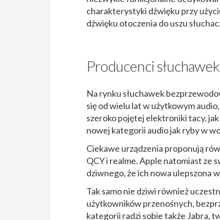
charakterystyki dźwięku przy użyc
dźwięku otoczenia do uszu słuchacz
Producenci słuchawek
Na rynku słuchawek bezprzewodowy
się od wielu lat w użytkowym audio,
szeroko pojętej elektroniki tacy, j
nowej kategorii audio jak ryby w wo
Ciekawe urządzenia proponują równ
QCY i realme. Apple natomiast ze s
dziwnego, że ich nowa ulepszona we
Tak samo nie dziwi również uczestni
użytkowników przenośnych, bezpr
kategorii radzi sobie także Jabra,