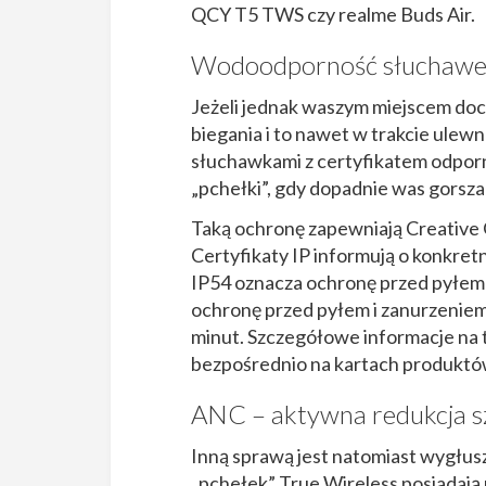
QCY T5 TWS czy realme Buds Air.
Wodoodporność słuchaw
Jeżeli jednak waszym miejscem doce
biegania i to nawet w trakcie ulewn
słuchawkami z certyfikatem odporno
„pchełki”, gdy dopadnie was gorsz
Taką ochronę zapewniają Creative Ou
Certyfikaty IP informują o konkret
IP54 oznacza ochronę przed pyłem i
ochronę przed pyłem i zanurzenie
minut. Szczegółowe informacje na t
bezpośrednio na kartach produktó
ANC – aktywna redukcja
Inną sprawą jest natomiast wygłus
„pchełek” True Wireless posiadają 