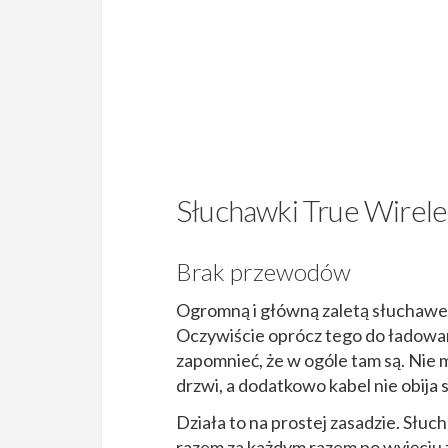
Słuchawki True Wireles
Brak przewodów
Ogromną i główną zaletą słuchawek 
Oczywiście oprócz tego do ładowani
zapomnieć, że w ogóle tam są. Nie 
drzwi, a dodatkowo kabel nie obija s
Działa to na prostej zasadzie. Słu
razem za każdym razem po wyjęciu 