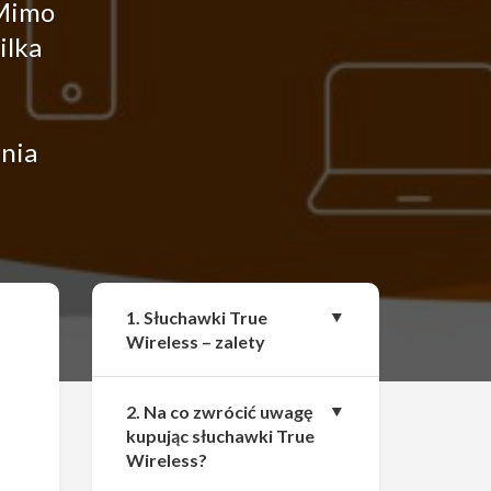
 Mimo
ilka
ania
Udostępnij
1. Słuchawki True
Wireless – zalety
2. Na co zwrócić uwagę
kupując słuchawki True
Wireless?