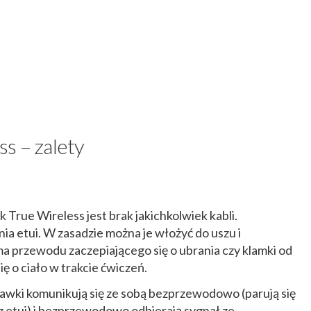
s – zalety
True Wireless jest brak jakichkolwiek kabli.
a etui. W zasadzie można je włożyć do uszu i
ma przewodu zaczepiającego się o ubrania czy klamki od
ię o ciało w trakcie ćwiczeń.
chawki komunikują się ze sobą bezprzewodowo (parują się
z etui) i bezprzewodowo odbierają sygnał ze