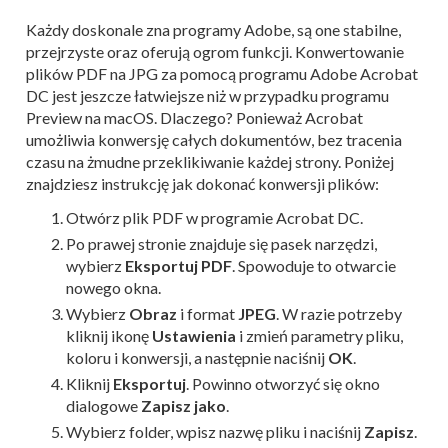
Każdy doskonale zna programy Adobe, są one stabilne,
przejrzyste oraz oferują ogrom funkcji. Konwertowanie
plików PDF na JPG za pomocą programu Adobe Acrobat
DC jest jeszcze łatwiejsze niż w przypadku programu
Preview na macOS. Dlaczego? Ponieważ Acrobat
umożliwia konwersję całych dokumentów, bez tracenia
czasu na żmudne przeklikiwanie każdej strony. Poniżej
znajdziesz instrukcję jak dokonać konwersji plików:
Otwórz plik PDF w programie Acrobat DC.
Po prawej stronie znajduje się pasek narzędzi,
wybierz
Eksportuj PDF
. Spowoduje to otwarcie
nowego okna.
Wybierz
Obraz
i format
JPEG
. W razie potrzeby
kliknij ikonę
Ustawienia
i zmień parametry pliku,
koloru i konwersji, a następnie naciśnij
OK
.
Kliknij
Eksportuj
. Powinno otworzyć się okno
dialogowe
Zapisz jako
.
Wybierz folder, wpisz nazwę pliku i naciśnij
Zapisz
.