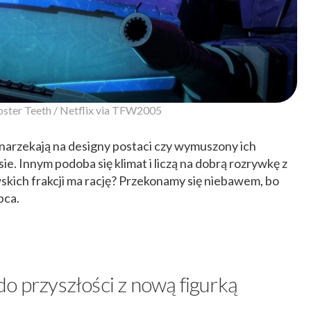
oster Teeth / Netflix via TFW2005
 narzekają na designy postaci czy wymuszony ich
ie. Innym podoba się klimat i liczą na dobrą rozrywkę z
skich frakcji ma rację? Przekonamy się niebawem, bo
ipca.
do przyszłości z nową figurką