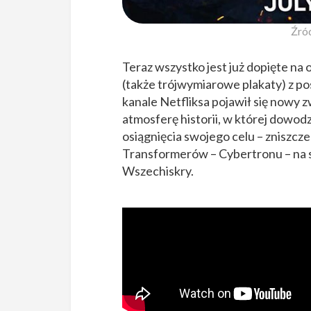
Źród
Teraz wszystko jest już dopięte na
(także trójwymiarowe plakaty) z po
kanale Netfliksa pojawił się nowy 
atmosferę historii, w której dowo
osiągnięcia swojego celu – zniszcz
Transformerów – Cybertronu – na 
Wszechiskry.