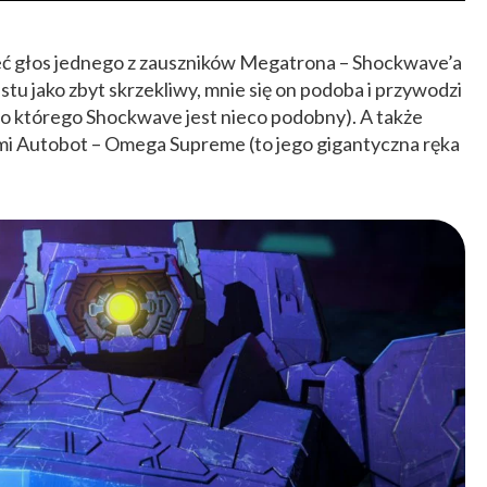
eć głos jednego z zauszników Megatrona – Shockwave’a
stu jako zbyt skrzekliwy, mnie się on podoba i przywodzi
do którego Shockwave jest nieco podobny). A także
ymi Autobot – Omega Supreme (to jego gigantyczna ręka