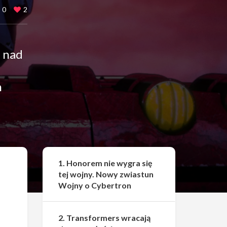
0
2
e nad
h
Udostępnij
1. Honorem nie wygra się
tej wojny. Nowy zwiastun
Wojny o Cybertron
2. Transformers wracają