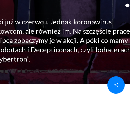
i już w czerwcu. Jednak koronawirus
kowcom, ale również im. Na szczęście prac
lipca zobaczymy je w akcji. A póki co mamy
obotach i Decepticonach, czyli bohaterac
ybertron”.