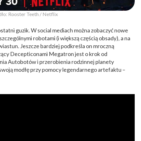
ło: Rooster Teeth / Netflix
 ostatni guzik. W social mediach można zobaczyć nowe
szczególnymi robotami (i większą częścią obsady), a na
zwiastun. Jeszcze bardziej podkreśla on mroczną
dzący Decepticonami Megatron jest o krok od
enia Autobotów i przerobienia rodzinnej planety
swoją modłę przy pomocy legendarnego artefaktu –