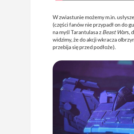
W zwiastunie możemy m.in. usłysz
(części fanów nie przypadł on do gu
na myśl Tarantulasa z
Beast War
s, 
widzimy, że do akcji wkracza olbrz
przebija się przed podłoże).