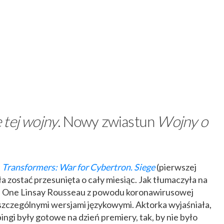
 tej wojny
. Nowy zwiastun
Wojny o
a
Transformers: War for Cybertron. Siege
(pierwszej
ła zostać przesunięta o cały miesiąc. Jak tłumaczyła na
ie One Linsay Rousseau z powodu koronawirusowej
zczególnymi wersjami językowymi. Aktorka wyjaśniała,
bingi były gotowe na dzień premiery, tak, by nie było