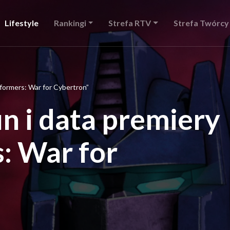
Lifestyle
Rankingi
Strefa RTV
Strefa Twórcy
formers: War for Cybertron”
n i data premiery
: War for