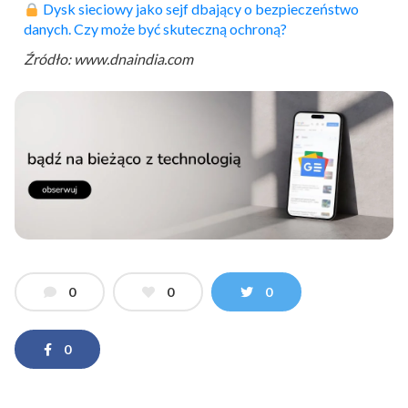
︎
Dysk sieciowy jako sejf dbający o
bezpieczeń
stwo
danych. Czy może być skuteczną ochroną?
Źródło: www.dnaindia.com
0
0
0
0