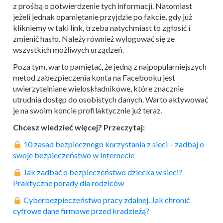
z prośbą o potwierdzenie tych informacji. Natomiast
jeżeli jednak opamiętanie przyjdzie po fakcie, gdy już
klikniemy w taki link, trzeba natychmiast to zgłosić i
zmienić hasło. Należy również wylogować się ze
wszystkich możliwych urządzeń.
Poza tym, warto pamiętać, że jedną z najpopularniejszych
metod zabezpieczenia konta na Facebooku jest
uwierzytelniane wieloskładnikowe, które znacznie
utrudnia dostęp do osobistych danych. Warto aktywować
je na swoim koncie profilaktycznie już teraz.
Chcesz wiedzieć więcej? Przeczytaj:
︎
10 zasad bezpiecznego korzystania z sieci – zadbaj o
swoje
bezpieczeń
stwo w Internecie
︎
Jak zadbać o
bezpieczeń
stwo dziecka w sieci?
Praktyczne porady dla rodziców
︎
Cyber
bezpieczeń
stwo pracy zdalnej. Jak chronić
cyfrowe dane firmowe przed kradzieżą?