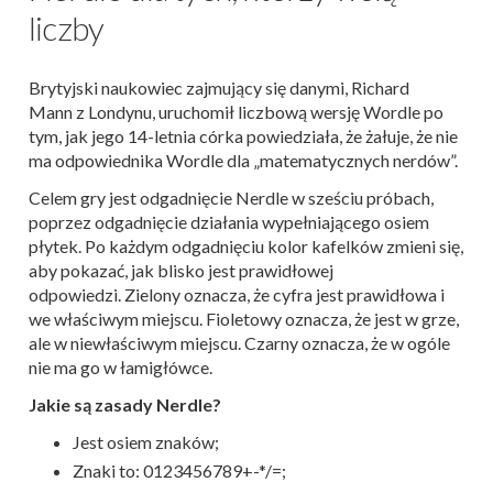
liczby
Brytyjski naukowiec zajmujący się danymi, Richard
Mann z Londynu, uruchomił liczbową wersję Wordle po
tym, jak jego 14-letnia córka powiedziała, że ​​żałuje, że nie
ma odpowiednika Wordle dla „matematycznych nerdów”.
Celem gry jest odgadnięcie Nerdle w sześciu próbach,
poprzez odgadnięcie działania wypełniającego osiem
płytek. Po każdym odgadnięciu kolor kafelków zmieni się,
aby pokazać, jak blisko jest prawidłowej
odpowiedzi. Zielony oznacza, że ​​cyfra jest prawidłowa i
we właściwym miejscu. Fioletowy oznacza, że ​​jest w grze,
ale w niewłaściwym miejscu. Czarny oznacza, że ​​w ogóle
nie ma go w łamigłówce.
Jakie są zasady Nerdle?
Jest osiem znaków;
Znaki to: 0123456789+-*/=;