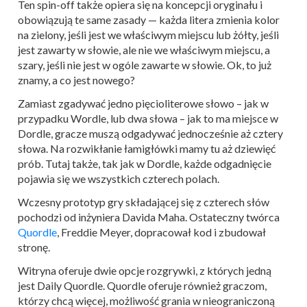
Ten spin-off także opiera się na koncepcji oryginału i
obowiązują te same zasady — każda litera zmienia kolor
na zielony, jeśli jest we właściwym miejscu lub żółty, jeśli
jest zawarty w słowie, ale nie we właściwym miejscu, a
szary, jeśli nie jest w ogóle zawarte w słowie. Ok, to już
znamy, a co jest nowego?
Zamiast zgadywać jedno pięcioliterowe słowo – jak w
przypadku Wordle, lub dwa słowa – jak to ma miejsce w
Dordle, gracze muszą odgadywać jednocześnie aż cztery
słowa. Na rozwikłanie łamigłówki mamy tu aż dziewięć
prób. Tutaj także, tak jak w Dordle, każde odgadnięcie
pojawia się we wszystkich czterech polach.
Wczesny prototyp gry składającej się z czterech słów
pochodzi od inżyniera Davida Maha. Ostateczny twórca
Quordle
, Freddie Meyer, dopracował kod i zbudował
stronę.
Witryna oferuje dwie opcje rozgrywki, z których jedną
jest Daily Quordle. Quordle oferuje również graczom,
którzy chcą więcej, możliwość grania w nieograniczoną