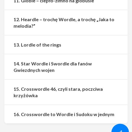
11. Globle – ciepło-zimno na globusie
12. Heardle – trochę Wordle, a trochę „Jaka to
melodia?”
13. Lordle of the rings
14. Star Wordle i Swordle dla fanów
Gwiezdnych wojen
15. Crosswordle 46, czyli stara, poczciwa
krzyżówka
Udostępnij
Udostępnij
16. Crosswordle to Wordle i Sudoku w jednym