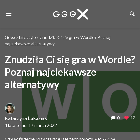
Geex
»
Lifestyle
»
Znudziła Ci się gra w Wordle? Poznaj
najciekawsze alternatywy
Znudziła Ci się gra w Wordle?
Poznaj najciekawsze
alternatywy
Katarzyna Łukasiak
0
12
4 lata temu, 17 marca 2022
Czy w świecie rozwijającej się technologii VR, AR, w