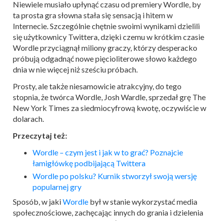
Niewiele musiało upłynąć czasu od premiery Wordle, by
ta prosta gra słowna stała się sensacją i hitem w
Internecie. Szczególnie chętnie swoimi wynikami dzielili
się użytkownicy Twittera, dzięki czemu w krótkim czasie
Wordle przyciągnął miliony graczy, którzy desperacko
próbują odgadnąć nowe pięcioliterowe słowo każdego
dnia w nie więcej niż sześciu próbach.
Prosty, ale także niesamowicie atrakcyjny, do tego
stopnia, że twórca Wordle, Josh Wardle, sprzedał grę The
New York Times za siedmiocyfrową kwotę, oczywiście w
dolarach.
Przeczytaj też:
Wordle – czym jest i jak w to grać? Poznajcie
łamigłówkę podbijającą Twittera
Wordle po polsku? Kurnik stworzył swoją wersję
popularnej gry
Sposób, w jaki
Wordle
był w stanie wykorzystać media
społecznościowe, zachęcając innych do grania i dzielenia