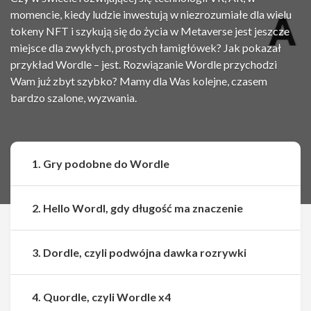
momencie, kiedy ludzie inwestują w niezrozumiałe dla wielu
tokeny NFT i szykują się do życia w Metaverse jest jeszcze
miejsce dla zwykłych, prostych łamigłówek? Jak pokazał
przykład Wordle – jest. Rozwiązanie Wordle przychodzi
Wam już zbyt szybko? Mamy dla Was kolejne, czasem
bardzo szalone, wyzwania.
1. Gry podobne do Wordle
2. Hello Wordl, gdy długość ma znaczenie
3. Dordle, czyli podwójna dawka rozrywki
4. Quordle, czyli Wordle x4