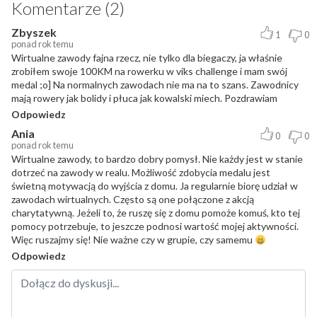
Komentarze (2)
Zbyszek
1
0
ponad rok temu
Wirtualne zawody fajna rzecz, nie tylko dla biegaczy, ja właśnie
zrobiłem swoje 100KM na rowerku w viks challenge i mam swój
medal ;o] Na normalnych zawodach nie ma na to szans. Zawodnicy
mają rowery jak bolidy i płuca jak kowalski miech. Pozdrawiam
Odpowiedz
Ania
0
0
ponad rok temu
Wirtualne zawody, to bardzo dobry pomysł. Nie każdy jest w stanie
dotrzeć na zawody w realu. Możliwość zdobycia medalu jest
świetną motywacją do wyjścia z domu. Ja regularnie biorę udział w
zawodach wirtualnych. Często są one połączone z akcją
charytatywną. Jeżeli to, że ruszę się z domu pomoże komuś, kto tej
pomocy potrzebuje, to jeszcze podnosi wartość mojej aktywności.
Więc ruszajmy się! Nie ważne czy w grupie, czy samemu
Odpowiedz