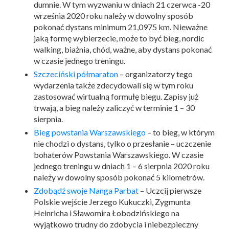
dumnie. W tym wyzwaniu w dniach 21 czerwca -20
września 2020 roku należy w dowolny sposób
pokonać dystans minimum 21,0975 km. Nieważne
jaką formę wybierzecie, może to być bieg, nordic
walking, biażnia, chód, ważne, aby dystans pokonać
w czasie jednego treningu.
Szczeciński półmaraton
– organizatorzy tego
wydarzenia także zdecydowali się w tym roku
zastosować wirtualną formułę biegu. Zapisy już
trwają, a bieg należy zaliczyć w terminie 1 – 30
sierpnia.
Bieg powstania Warszawskiego
– to bieg, w którym
nie chodzi o dystans, tylko o przesłanie – uczczenie
bohaterów Powstania Warszawskiego. W czasie
jednego treningu w dniach 1 – 6 sierpnia 2020 roku
należy w dowolny sposób pokonać 5 kilometrów.
Zdobądź swoje Nanga Parbat
– Uczcij pierwsze
Polskie wejście Jerzego Kukuczki, Zygmunta
Heinricha i Sławomira Łobodzińskiego na
wyjątkowo trudny do zdobycia i niebezpieczny