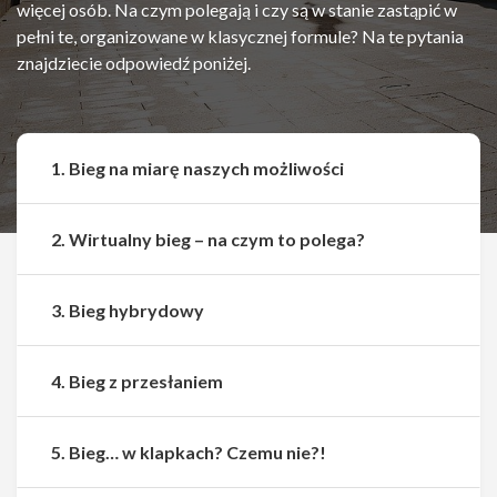
więcej osób. Na czym polegają i czy są w stanie zastąpić w
pełni te, organizowane w klasycznej formule? Na te pytania
znajdziecie odpowiedź poniżej.
1. Bieg na miarę naszych możliwości
2. Wirtualny bieg – na czym to polega?
3. Bieg hybrydowy
4. Bieg z przesłaniem
5. Bieg… w klapkach? Czemu nie?!