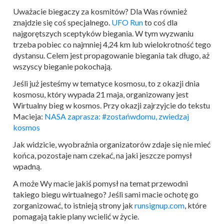
Uważacie biegaczy za kosmitów? Dla Was również
znajdzie się coś specjalnego.
UFO Run
to coś dla
najgorętszych sceptyków biegania. W tym wyzwaniu
trzeba pobiec co najmniej 4,24 km lub wielokrotność tego
dystansu. Celem jest propagowanie biegania tak długo, aż
wszyscy bieganie pokochają.
Jeśli już jesteśmy w tematyce kosmosu, to z okazji dnia
kosmosu, który wypada 21 maja, organizowany jest
Wirtualny bieg w kosmos. Przy okazji zajrzyjcie do tekstu
Macieja:
NASA zaprasza: #zostańwdomu, zwiedzaj
kosmos
Jak widzicie, wyobraźnia organizatorów zdaje się nie mieć
końca, pozostaje nam czekać, na jaki jeszcze pomysł
wpadną.
A może Wy macie jakiś pomysł na temat przewodni
takiego biegu wirtualnego? Jeśli sami macie ochotę go
zorganizować, to istnieją strony jak
runsignup.com
, które
pomagają takie plany wcielić w życie.