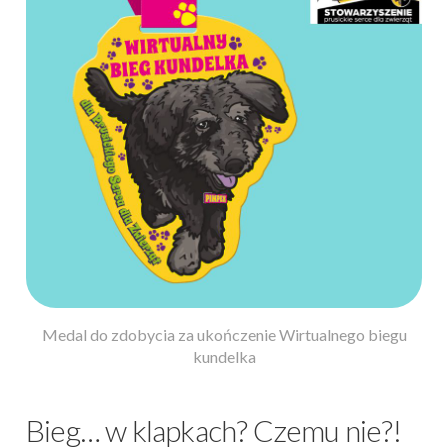
Medal do zdobycia za ukończenie Wirtualnego biegu
kundelka
Bieg… w klapkach? Czemu nie?!