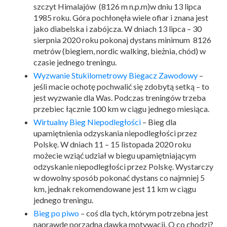
szczyt Himalajów (8126 m n.p.m)w dniu 13 lipca
1985 roku. Góra pochłonęła wiele ofiar i znana jest
jako diabelska i zabójcza. W dniach 13 lipca – 30
sierpnia 2020 roku pokonaj dystans minimum 8126
metrów (biegiem, nordic walking, bieżnia, chód) w
czasie jednego treningu.
Wyzwanie Stukilometrowy Biegacz Zawodowy
–
jeśli macie ochotę pochwalić się zdobytą setką – to
jest wyzwanie dla Was. Podczas treningów trzeba
przebiec łącznie 100 km w ciągu jednego miesiąca.
Wirtualny Bieg Niepodległości
– Bieg dla
upamiętnienia odzyskania niepodległości przez
Polskę. W dniach 11 – 15 listopada 2020 roku
możecie wziąć udział w biegu upamiętniającym
odzyskanie niepodległości przez Polskę. Wystarczy
w dowolny sposób pokonać dystans co najmniej 5
km, jednak rekomendowane jest 11 km w ciągu
jednego treningu.
Bieg po piwo
– coś dla tych, którym potrzebna jest
naprawdę porządna dawka motywacji. O co chodzi?