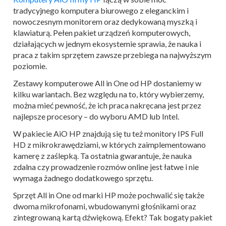
tradycyjnego komputera biurowego z eleganckim i
nowoczesnym monitorem oraz dedykowaną myszką i
klawiaturą. Pełen pakiet urządzeń komputerowych,
działających w jednym ekosystemie sprawia, że nauka i
praca z takim sprzętem zawsze przebiega na najwyższym
poziomie.
Zestawy komputerowe All in One od HP dostaniemy w
kilku wariantach. Bez względu na to, który wybierzemy,
można mieć pewność, że ich praca nakręcana jest przez
najlepsze procesory – do wyboru AMD lub Intel.
W pakiecie AiO HP znajdują się tu też monitory IPS Full
HD z mikrokrawędziami, w których zaimplementowano
kamerę z zaślepką. Ta ostatnia gwarantuje, że nauka
zdalna czy prowadzenie rozmów online jest łatwe i nie
wymaga żadnego dodatkowego sprzętu.
Sprzęt All in One od marki HP może pochwalić się także
dwoma mikrofonami, wbudowanymi głośnikami oraz
zintegrowaną kartą dźwiękową. Efekt? Tak bogaty pakiet