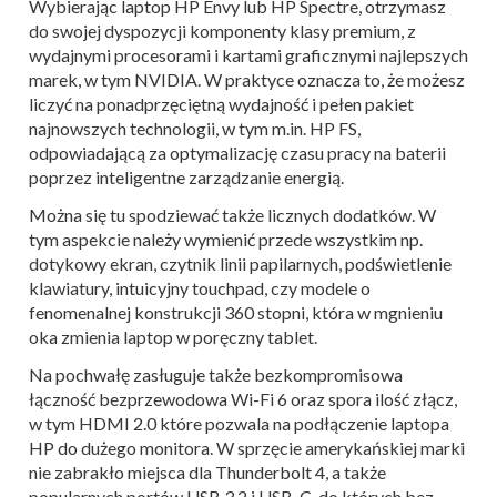
Wybierając laptop HP Envy lub HP Spectre,
otrzymasz
do swojej dyspozycji komponenty klasy premium, z
wydajnymi procesorami i kartami graficznymi najlepszych
marek, w tym NVIDIA. W praktyce oznacza to, że możesz
liczyć na ponadprzęciętną wydajność i pełen pakiet
najnowszych technologii, w tym m.in. HP FS,
odpowiadającą za optymalizację czasu pracy na baterii
poprzez inteligentne zarządzanie energią.
M
ożna się tu spodziewać także licznych dodatków. W
tym aspekcie należy wymienić przede wszystkim np.
dotykowy ekran, czytnik linii papilarnych, podświetlenie
klawiatury, intuicyjny touchpad, czy modele o
fenomenalnej konstrukcji 360 stopni, która w mgnieniu
oka zmienia laptop w poręczny tablet.
Na pochwałę zasługuje także bezkompromisowa
łączność bezprzewodowa Wi-Fi 6 oraz spora ilość złącz,
w tym HDMI 2.0 które
pozwala na podłączenie laptopa
HP do dużego monitora. W sprzęcie amerykańskiej marki
nie zabrakło miejsca dla Thunderbolt 4, a także
popularnych portów USB 3.2 i USB-C, do których bez