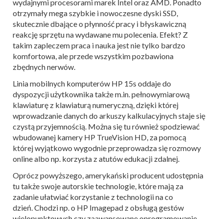
wydajnymi procesorami marek Intel oraz AMD. Ponadto
otrzymały mega szybkie i nowoczesne dyski SSD,
skutecznie dbające o płynność pracy i błyskawiczną
reakcję sprzętu na wydawane mu polecenia. Efekt? Z
takim zapleczem praca i nauka jest nie tylko bardzo
komfortowa, ale przede wszystkim pozbawiona
zbędnych nerwów.
Linia mobilnych komputerów HP 15s oddaje do
dyspozycji użytkownika także m.in. pełnowymiarową
klawiaturę z klawiaturą numeryczną, dzięki której
wprowadzanie danych do arkuszy kalkulacyjnych staje się
czystą przyjemnością. Można się tu również spodziewać
wbudowanej kamery HP TrueVision HD, za pomocą
której wyjątkowo wygodnie przeprowadza się rozmowy
online albo np. korzysta z atutów edukacji zdalnej.
Oprócz powyższego, amerykański producent udostępnia
tu także swoje autorskie technologie, które mają za
zadanie ułatwiać korzystanie z technologii na co
dzień.
Chodzi np. o HP Imagepad z obsługą gestów
wielopunktowych czy zaawansowane oprogramowanie