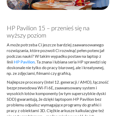
HP Pavilion 15 – przenieś się na
wyższy poziom
A może potrzeba Ci jeszcze bardziej zaawansowanego
rozwiązania, które pozwoli Ci rozwinąć pełen potencjał
podczas nauki? W takim wypadku postaw na laptop z
linii
HP Pavilion
. Ta znana i lubiana seria HP sprawdzi się
doskonale nie tylko do pracy biurowej, ale i kreatywnej,
np. ze zdjęciami, filmami czy grafiką.
Najlepsze procesory (Intel 12. generacji / AMD), łączność
bezprzewodowa Wi-Fi 6E, zaawansowany system i
wysokich lotów komponenty (w tym superszybkie dyski
SDD)
gwarantują, że dzięki laptopom HP Pavilion bez
problemu odpalisz wymagające programy do grafiki i
pracy z obiektami 3D.
Ciężkie arkusze kalkulacyjne też