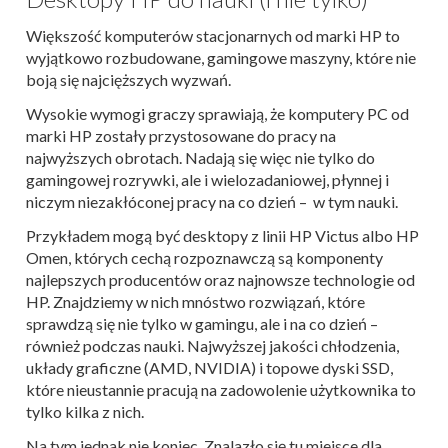
Większość komputerów stacjonarnych od marki HP to
wyjątkowo rozbudowane, gamingowe maszyny, które nie
boją się najcięższych wyzwań.
Wysokie wymogi graczy sprawiają, że komputery PC od
marki HP zostały przystosowane do pracy na
najwyższych obrotach. Nadają się więc nie tylko do
gamingowej rozrywki, ale i wielozadaniowej, płynnej i
niczym niezakłóconej pracy na co dzień – w tym nauki.
Przykładem mogą być desktopy z linii HP Victus albo HP
Omen, których cechą rozpoznawczą są komponenty
najlepszych producentów oraz najnowsze technologie od
HP. Znajdziemy w nich
mnóstwo rozwiązań, które
sprawdzą się nie tylko w gamingu, ale i na co dzień –
również podczas nauki. Najwyższej jakości chłodzenia,
układy graficzne (AMD, NVIDIA) i topowe dyski SSD,
które nieustannie pracują na zadowolenie użytkownika to
tylko kilka z nich.
Na tym jednak nie koniec. Znalazło się tu miejsce dla