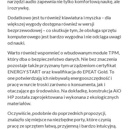
narzędzi audio zapewnia nie tylko komfortową naukę, ale
i rozrywkę.
Dodatkowo jest tu również klawiatura i myszka – dla
większej wygody dostępna również w wersji
bezprzewodowej – co skutkuje tym, że obsługa sprzętu
komputerowego jest bardzo wygodna i nie odciąga uwagi
od nauki.
Warto również wspomnieć o wbudowanym module TPM,
który dba o bezpieczeństwo danych. Nie bez znaczenia
pozostaje także przyznany tym urządzeniom certyfikat
ENERGY START oraz kwalifikacja do EPEAT Gold. To
one potwierdzają ich niebywałą energooszczędność i
pracę w nurcie troski zarówno o konsumenta, jak i
otaczające go środowisko. Na dokładkę, konstrukcja AiO
HP została zaprojektowana i wykonana z ekologicznych
materiałów.
Oczywiście, podobnie do poprzednich propozycji,
znalazło się miejsce na niezbędne porty, które czynią
pracę ze sprzętem łatwą, przyjemną i bardzo intuicyjną.