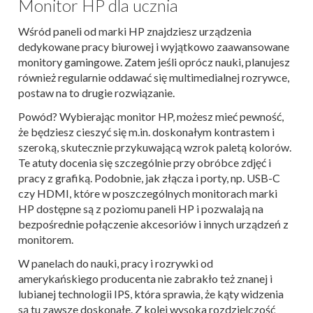
Monitor HP dla ucznia
Wśród paneli od marki HP znajdziesz urządzenia
dedykowane pracy biurowej i wyjątkowo zaawansowane
monitory gamingowe. Zatem jeśli oprócz nauki, planujesz
również regularnie oddawać się multimedialnej rozrywce,
postaw na to drugie rozwiązanie.
Powód? Wybierając monitor HP, możesz mieć pewność,
że będziesz cieszyć się m.in. doskonałym kontrastem i
szeroką, skutecznie przykuwającą wzrok paletą kolorów.
Te atuty docenia się szczególnie przy obróbce zdjęć i
pracy z grafiką. Podobnie, jak złącza i porty, np. USB-C
czy HDMI, które w poszczególnych monitorach marki
HP dostępne są z poziomu paneli HP i pozwalają na
bezpośrednie połączenie akcesoriów i innych urządzeń z
monitorem.
W panelach do nauki, pracy i rozrywki od
amerykańskiego producenta nie zabrakło też znanej i
lubianej technologii IPS, która sprawia, że kąty widzenia
są tu zawsze doskonałe. Z kolei wysoka rozdzielczość