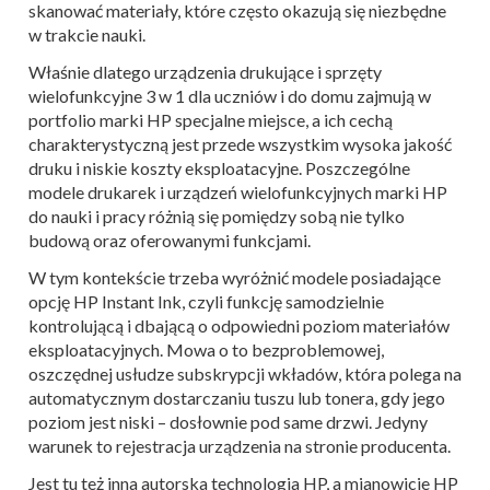
skanować materiały, które często okazują się niezbędne
w trakcie nauki.
Właśnie dlatego urządzenia drukujące i sprzęty
wielofunkcyjne 3 w 1 dla uczniów i do domu zajmują w
portfolio marki HP specjalne miejsce, a ich cechą
charakterystyczną jest przede wszystkim wysoka jakość
druku i niskie koszty eksploatacyjne. P
oszczególne
modele drukarek i urządzeń wielofunkcyjnych marki HP
do nauki i pracy różnią się pomiędzy sobą nie tylko
budową oraz oferowanymi funkcjami.
W tym kontekście trzeba wyróżnić modele posiadające
opcję HP Instant Ink, czyli funkcję samodzielnie
kontrolującą i dbającą o odpowiedni poziom materiałów
eksploatacyjnych. Mowa o to bezproblemowej,
oszczędnej usłudze subskrypcji wkładów, która polega na
automatycznym dostarczaniu tuszu lub tonera, gdy jego
poziom jest niski – dosłownie pod same drzwi. Jedyny
warunek to rejestracja urządzenia na stronie producenta.
Jest tu też inna autorska technologia HP, a mianowicie HP