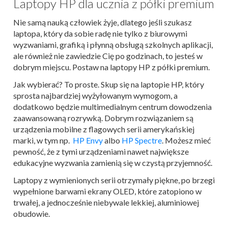
Laptopy HP dla ucznia z półki premium
Nie samą nauką człowiek żyje, dlatego jeśli szukasz
laptopa, który da sobie radę nie tylko z biurowymi
wyzwaniami, grafiką i płynną obsługą szkolnych aplikacji,
ale również nie zawiedzie Cię po godzinach, to jesteś w
dobrym miejscu. Postaw na laptopy HP z półki premium.
Jak wybierać? To proste. Skup się na laptopie HP, który
sprosta najbardziej wyżyłowanym wymogom, a
dodatkowo będzie multimedialnym centrum dowodzenia
zaawansowaną rozrywką. Dobrym rozwiązaniem są
urządzenia mobilne z flagowych serii amerykańskiej
marki, w tym np.
HP Envy
albo
HP Spectre
. Możesz mieć
pewność, że z tymi urządzeniami nawet największe
edukacyjne wyzwania zamienią się w czystą przyjemność.
Laptopy z wymienionych serii otrzymały piękne, po brzegi
wypełnione barwami ekrany OLED, które zatopiono w
trwałej, a jednocześnie niebywale lekkiej, aluminiowej
obudowie.