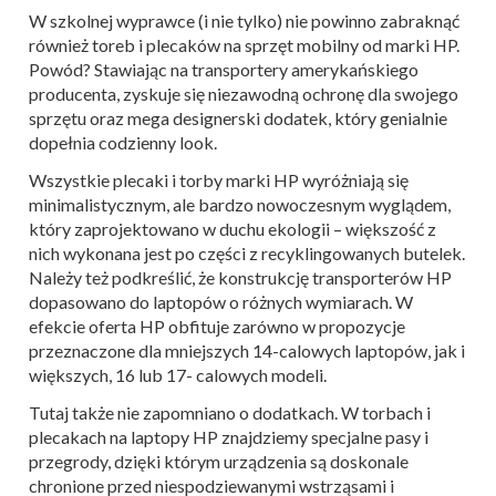
W szkolnej wyprawce (i nie tylko) nie powinno zabraknąć
również toreb i plecaków na sprzęt mobilny od marki HP.
Powód? Stawiając na transportery amerykańskiego
producenta, zyskuje się niezawodną ochronę dla swojego
sprzętu oraz mega designerski dodatek, który genialnie
dopełnia codzienny look.
Wszystkie plecaki i torby marki HP wyróżniają się
minimalistycznym, ale bardzo nowoczesnym wyglądem,
który zaprojektowano w duchu ekologii – większość z
nich wykonana jest po części z recyklingowanych butelek.
Należy też podkreślić, że
konstrukcję transporterów HP
dopasowano do laptopów o różnych wymiarach. W
efekcie oferta HP obfituje zarówno w propozycje
przeznaczone dla mniejszych 14-calowych laptopów, jak i
większych, 16 lub 17- calowych modeli.
Tutaj także nie zapomniano o dodatkach. W torbach i
plecakach na laptopy HP znajdziemy specjalne pasy i
przegrody, dzięki którym urządzenia są doskonale
chronione przed niespodziewanymi wstrząsami i