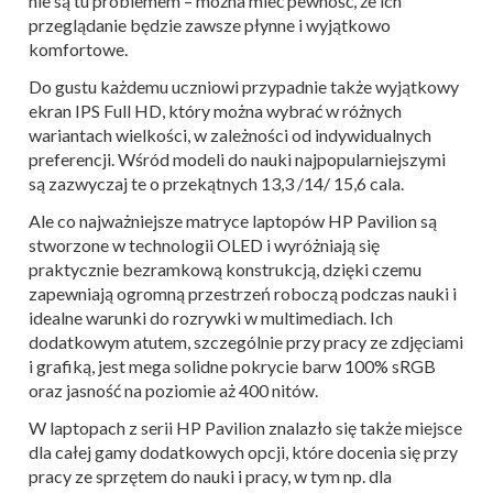
nie są tu problemem – można mieć pewność, że ich
przeglądanie będzie zawsze płynne i wyjątkowo
komfortowe.
Do gustu każdemu uczniowi przypadnie także wyjątkowy
ekran IPS Full HD, który można wybrać w różnych
wariantach wielkości, w zależności od indywidualnych
preferencji. Wśród modeli do nauki najpopularniejszymi
są zazwyczaj te o przekątnych 13,3 /14/ 15,6 cala.
Ale co najważniejsze matryce laptopów HP Pavilion są
stworzone w technologii OLED i wyróżniają się
praktycznie bezramkową konstrukcją, dzięki czemu
zapewniają ogromną przestrzeń roboczą podczas nauki i
idealne warunki do rozrywki w multimediach. Ich
dodatkowym atutem, szczególnie przy pracy ze zdjęciami
i grafiką, jest mega solidne pokrycie barw 100% sRGB
oraz jasność na poziomie aż 400 nitów.
W laptopach z serii HP Pavilion znalazło się także miejsce
dla całej gamy dodatkowych opcji, które docenia się przy
pracy ze sprzętem do nauki i pracy, w tym np. dla