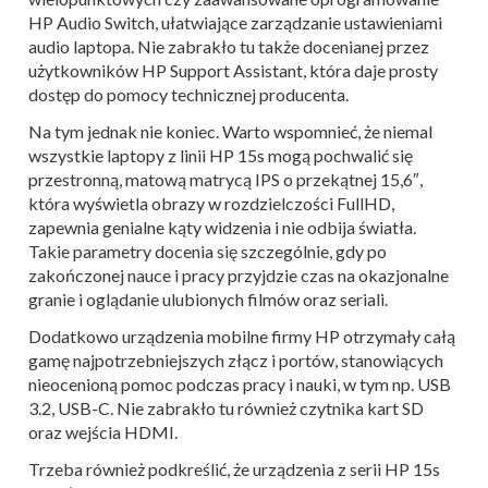
HP Audio Switch, ułatwiające zarządzanie ustawieniami
audio laptopa. Nie zabrakło tu także docenianej przez
użytkowników HP Support Assistant, która daje prosty
dostęp do pomocy technicznej producenta.
Na tym jednak nie koniec. Warto wspomnieć, że niemal
wszystkie laptopy z linii HP 15s mogą pochwalić się
przestronną, matową matrycą IPS o przekątnej 15,6″,
która wyświetla obrazy w rozdzielczości FullHD,
zapewnia genialne kąty widzenia i nie odbija światła.
Takie parametry docenia się szczególnie, gdy po
zakończonej nauce i pracy przyjdzie czas na okazjonalne
granie i oglądanie ulubionych filmów oraz seriali.
Dodatkowo urządzenia mobilne firmy HP otrzymały całą
gamę najpotrzebniejszych złącz i portów, stanowiących
nieocenioną pomoc podczas pracy i nauki, w tym np. USB
3.2, USB-C. Nie zabrakło tu również czytnika kart SD
oraz wejścia HDMI.
Trzeba również podkreślić, że urządzenia z serii HP 15s