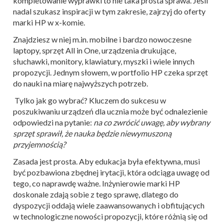
kompletowanie wyprawki to nie taka prosta sprawa. Jeśli
nadal szukasz inspiracji w tym zakresie, zajrzyj do oferty
marki HP w x-komie.
Znajdziesz w niej m.in. mobilne i bardzo nowoczesne
laptopy, sprzęt All in One, urządzenia drukujące,
słuchawki, monitory, klawiatury, myszki i wiele innych
propozycji. Jednym słowem, w portfolio HP czeka sprzęt
do nauki na miarę najwyższych potrzeb.
Tylko jak go wybrać? K
luczem do sukcesu w
poszukiwaniu urządzeń dla ucznia może być odnalezienie
odpowiedzi na pytanie:
na co zwrócić uwagę, aby wybrany
sprzęt sprawił, że nauka będzie niewymuszoną
przyjemnością?
Zasada jest prosta. Aby edukacja była efektywna, musi
być pozbawiona zbędnej irytacji, która odciąga uwagę od
tego, co naprawdę ważne. In
żynierowie marki HP
doskonale zdają sobie z tego sprawę, dlatego do
dyspozycji oddają wiele zaawansowanych i obfitujących
w technologiczne nowości propozycji, które różnią się od