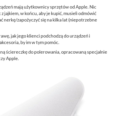
ządzeń mają użytkownicy sprzętów od Apple. Nic
 z jajkiem, w końcu, aby je kupić, musieli odmówić
ć nerkę/zapożyczyć się na kilka lat (niepotrzebne
rawę, jak jego klienci podchodzą do urządzeń i
kcesoria, by im w tym pomóc.
ną ściereczkę do polerowania, opracowaną specjalnie
czy Apple.