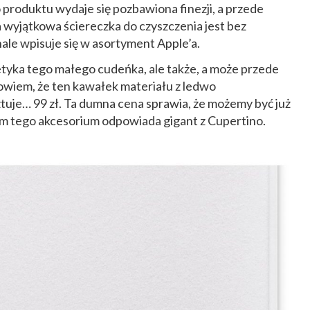
produktu wydaje się pozbawiona finezji, a przede
ta wyjątkowa ściereczka do czyszczenia jest bez
ale wpisuje się w asortyment Apple’a.
tyka tego małego cudeńka, ale także, a może przede
owiem, że ten kawałek materiału z ledwo
uje… 99 zł. Ta dumna cena sprawia, że możemy być już
em tego akcesorium odpowiada gigant z Cupertino.