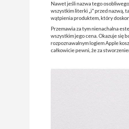
Nawet jeśli nazwa tego osobliwego 
wszystkim literki „i” przed nazwą, 
wątpienia produktem, który doskon
Przemawia za tym nienachalna este
wszystkim jego cena. Okazuje się b
rozpoznawalnym logiem Apple koszt
całkowicie pewni, że za stworzeni