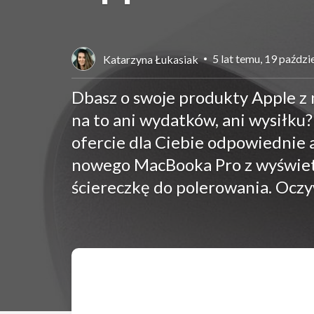
5 lat temu, 19 paźdz
Katarzyna Łukasiak
Dbasz o swoje produkty Apple z
na to ani wydatków, ani wysiłku
ofercie dla Ciebie odpowiednie 
nowego MacBooka Pro z wyświetl
ściereczkę do polerowania. Oczyw