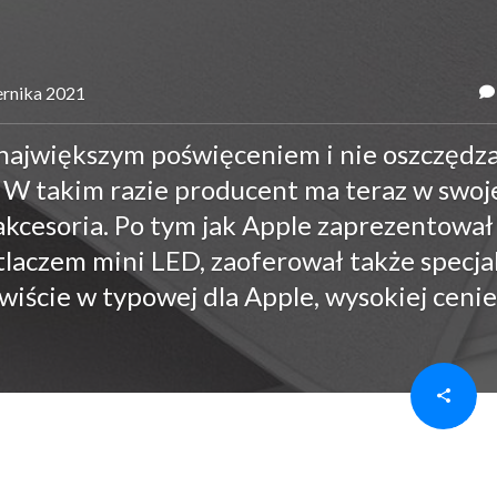
iernika 2021
 największym poświęceniem i nie oszczędz
? W takim razie producent ma teraz w swoj
akcesoria. Po tym jak Apple zaprezentował
aczem mini LED, zaoferował także specja
iście w typowej dla Apple, wysokiej cenie