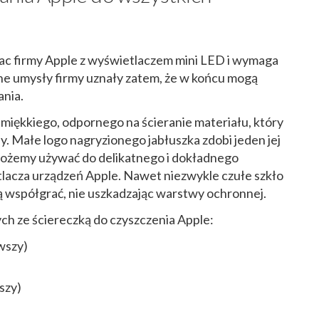
 firmy Apple z wyświetlaczem mini LED i wymaga
ne umysły firmy uznały zatem, że w końcu mogą
ania.
miękkiego, odpornego na ścieranie materiału, który
y. Małe logo nagryzionego jabłuszka zdobi jeden jej
 możemy używać do delikatnego i dokładnego
acza urządzeń Apple. Nawet niezwykle czułe szkło
 współgrać, nie uszkadzając warstwy ochronnej.
ych ze ściereczką do czyszczenia Apple:
owszy)
wszy)