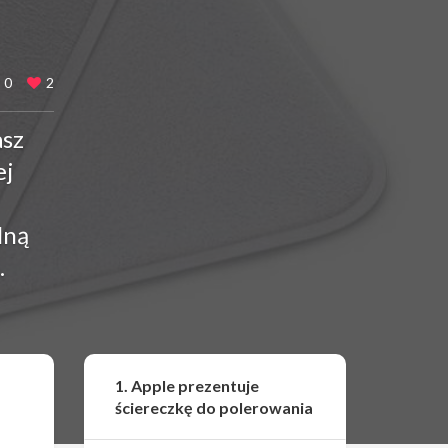
0
2
asz
ej
lną
.
Udostępnij
1. Apple prezentuje
ściereczkę do polerowania