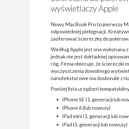
wyświetlaczy Apple
Nowy MacBook Pro to pierwszy Mac
odpowiedniej pielęgnacji. Kreatyw
zaoferować ściereczkę do polerow
Według Apple jest ona wykonana z 
jednak nie jest dokładniej opisywan
róg. Firma obiecuje, że ściereczki
wyczyszczenia dowolnego wyświetl
nanoteksturowe ma doskonale z nią
Poniżej lista urządzeń kompatybiln
iPhone SE (1. generacji lub n
iPhone 6 (lub nowszy)
iPad mini (1. generacji lub no
iPad (5. generacji lub nowszy)