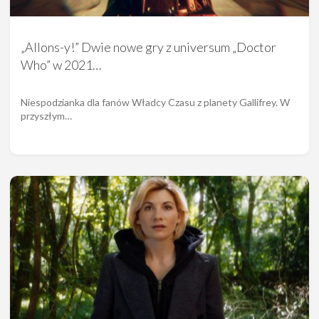
„Allons-y!” Dwie nowe gry z universum „Doctor
Who” w 2021…
Niespodzianka dla fanów Władcy Czasu z planety Gallifrey. W
przyszłym…