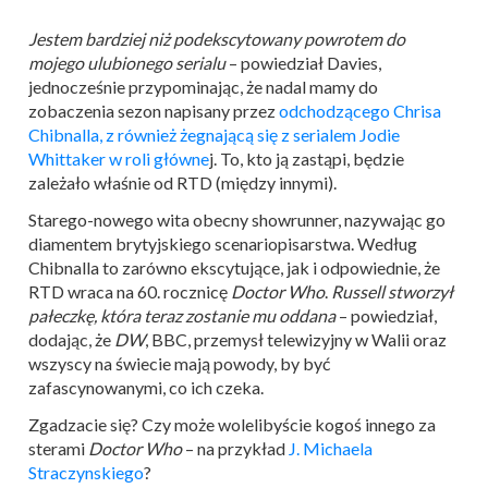
Jestem bardziej niż podekscytowany powrotem do
mojego ulubionego serialu
– powiedział Davies,
jednocześnie przypominając, że nadal mamy do
zobaczenia sezon napisany przez
odchodzącego Chrisa
Chibnalla, z również żegnającą się z serialem Jodie
Whittaker w roli główne
j. To, kto ją zastąpi, będzie
zależało właśnie od RTD (między innymi).
Starego-nowego wita obecny showrunner, nazywając go
diamentem brytyjskiego scenariopisarstwa. Według
Chibnalla to zarówno ekscytujące, jak i odpowiednie, że
RTD wraca na 60. rocznicę
Doctor Who
.
Russell stworzył
pałeczkę, która teraz zostanie mu oddana
– powiedział,
dodając, że
DW
, BBC, przemysł telewizyjny w Walii oraz
wszyscy na świecie mają powody, by być
zafascynowanymi, co ich czeka.
Zgadzacie się? Czy może wolelibyście kogoś innego za
sterami
Doctor Who
– na przykład
J. Michaela
Straczynskiego
?