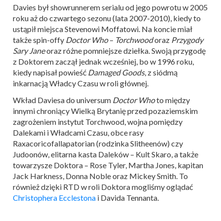
Davies był showrunnerem serialu od jego powrotu w 2005
roku aż do czwartego sezonu (lata 2007-2010), kiedy to
ustąpił miejsca Stevenowi Moffatowi. Na koncie miał
także spin-offy
Doctor Who
–
Torchwood
oraz
Przygody
Sary Jane
oraz różne pomniejsze dziełka. Swoją przygodę
z Doktorem zaczął jednak wcześniej, bo w 1996 roku,
kiedy napisał powieść
Damaged Goods
, z siódmą
inkarnacją Władcy Czasu w roli głównej.
Wkład Daviesa do universum
Doctor Who
to między
innymi chroniący Wielką Brytanię przed pozaziemskim
zagrożeniem instytut Torchwood, wojna pomiędzy
Dalekami i Władcami Czasu, obce rasy
Raxacoricofallapatorian (rodzinka Slitheenów) czy
Judoonów, elitarna kasta Daleków – Kult Skaro, a także
towarzysze Doktora – Rose Tyler, Martha Jones, kapitan
Jack Harkness, Donna Noble oraz Mickey Smith. To
również dzięki RTD w roli Doktora mogliśmy oglądać
Christophera Ecclestona
i Davida Tennanta.