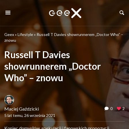
Geex
»
Lifestyle
»
Russell T Davies showrunnerem „Doctor Who” –
znowu
Russell T Davies
showrunnerem „Doctor
Who” – znowu
Maciej Gaździcki
0
2
5 lat temu, 26 września 2021
Koniec domysłów, spekulacji i fanowskich propozycji.