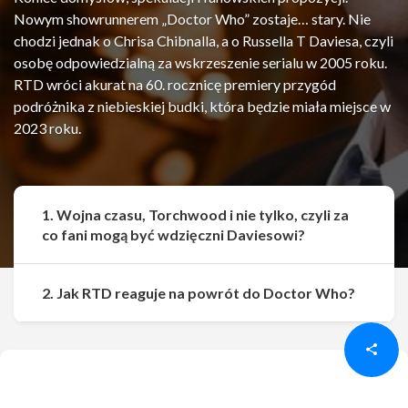
Nowym showrunnerem „Doctor Who” zostaje… stary. Nie
chodzi jednak o Chrisa Chibnalla, a o Russella T Daviesa, czyli
osobę odpowiedzialną za wskrzeszenie serialu w 2005 roku.
RTD wróci akurat na 60. rocznicę premiery przygód
podróżnika z niebieskiej budki, która będzie miała miejsce w
2023 roku.
1. Wojna czasu, Torchwood i nie tylko, czyli za
co fani mogą być wdzięczni Daviesowi?
Udostępnij
Udostępnij
2. Jak RTD reaguje na powrót do Doctor Who?