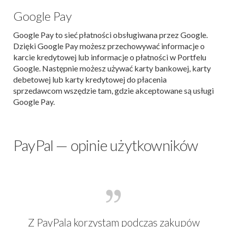
Google Pay
Google Pay to sieć płatności obsługiwana przez Google.
Dzięki Google Pay możesz przechowywać informacje o
karcie kredytowej lub informacje o płatności w Portfelu
Google. Następnie możesz używać karty bankowej, karty
debetowej lub karty kredytowej do płacenia
sprzedawcom wszędzie tam, gdzie akceptowane są usługi
Google Pay.
PayPal — opinie użytkowników
Z PayPala korzystam podczas zakupów