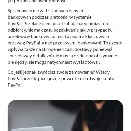
już później anulować płatności.
Sprzedawca nie widzi żadnych danych
bankowych podczas płatności w systemie
PayPal. Przelane pieniądze trafiają natychmiast do
odbiorcy, nie ma czasu oczekiwania jak w przypadku
przelewów bankowych. Jest to jedna z kluczowych
przewag PayPal-a nad przelewami bankowymi. To często
wpływa także na skrócenie czasu dostawy, ponieważ
sprzedawcy detaliczni nie muszą czekać na otrzymanie
pieniędzy, ale mogą natychmiast wysłać towar.
Co jeśli jednak zwrócisz swoje zamówienie? Wtedy
PayPal prześle pieniądze z powrotem na Twoje konto
PayPal.