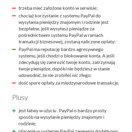
trzeba mieć założone konto w serwisie;
chociaż korzystanie z systemu PayPal do
wysyłania pieniędzy znajomym i rodzinie jest
bezpłatne, jeśli wysyłasz pieniądze za
pośrednictwem systemu PayPal w ramach
transakcji biznesowej, zostaną naliczone opłaty;
PayPal ma reputację bardzo agresywnego
systemu, jeśli chodzi o blokowanie konta. A jeśli
zdecydują się zamrozić twoje konto, zatrzymają
twoje pieniądze, dopóki nie będziesz w stanie
udowodnić, że nie zrobiłeś nic złego;
dość spore opłaty za międzynarodowe transakcje.
Plusy
jest łatwy w użyciu . PayPal o bardzo prosty
sposób na wysyłanie pieniędzy znajomym i
rodzinie;
płacenie w systemie PayPal zapewnia dodatkowy