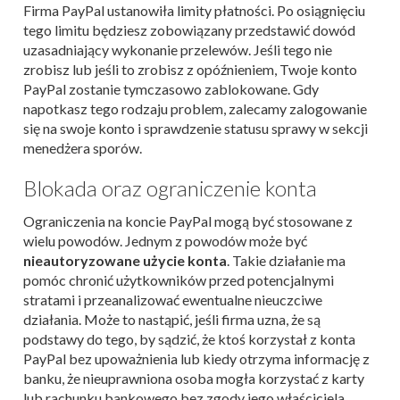
Firma PayPal ustanowiła limity płatności. Po osiągnięciu
tego limitu będziesz zobowiązany przedstawić dowód
uzasadniający wykonanie przelewów. Jeśli tego nie
zrobisz lub jeśli to zrobisz z opóźnieniem, Twoje konto
PayPal zostanie tymczasowo zablokowane. Gdy
napotkasz tego rodzaju problem, zalecamy zalogowanie
się na swoje konto i sprawdzenie statusu sprawy w sekcji
menedżera sporów.
Blokada oraz ograniczenie konta
Ograniczenia na koncie PayPal mogą być stosowane z
wielu powodów. Jednym z powodów może być
nieautoryzowane użycie konta
. Takie działanie ma
pomóc chronić użytkowników przed potencjalnymi
stratami i przeanalizować ewentualne nieuczciwe
działania. Może to nastąpić, jeśli firma uzna, że są
podstawy do tego, by sądzić, że ktoś korzystał z konta
PayPal bez upoważnienia lub kiedy otrzyma informację z
banku, że nieuprawniona osoba mogła korzystać z karty
lub rachunku bankowego bez zgody jego właściciela.