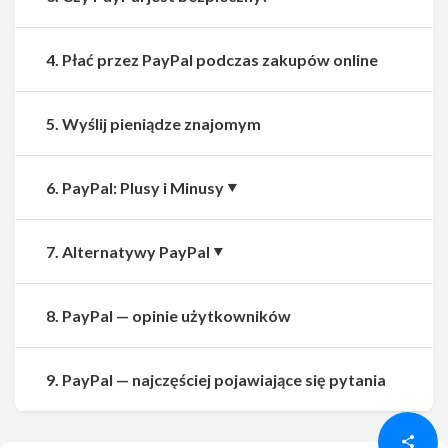
4. Płać przez PayPal podczas zakupów online
5. Wyślij pieniądze znajomym
6. PayPal: Plusy i Minusy
7. Alternatywy PayPal
8. PayPal — opinie użytkowników
Udostępnij
Udostępnij
9. PayPal — najczęściej pojawiające się pytania