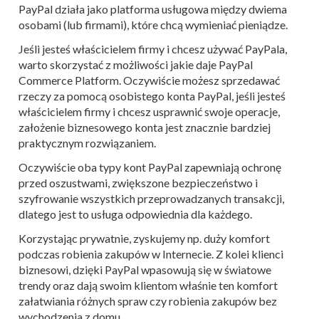
PayPal działa jako platforma usługowa między dwiema
osobami (lub firmami), które chcą wymieniać pieniądze.
Jeśli jesteś właścicielem firmy i chcesz używać PayPala,
warto skorzystać z możliwości jakie daje PayPal
Commerce Platform. Oczywiście możesz sprzedawać
rzeczy za pomocą osobistego konta PayPal, jeśli jesteś
właścicielem firmy i chcesz usprawnić swoje operacje,
założenie biznesowego konta jest znacznie bardziej
praktycznym rozwiązaniem.
Oczywiście oba typy kont PayPal zapewniają ochronę
przed oszustwami, zwiększone bezpieczeństwo i
szyfrowanie wszystkich przeprowadzanych transakcji,
dlatego jest to usługa odpowiednia dla każdego.
Korzystając prywatnie, zyskujemy np. duży komfort
podczas robienia zakupów w Internecie. Z kolei klienci
biznesowi, dzięki PayPal wpasowują się w światowe
trendy oraz dają swoim klientom właśnie ten komfort
załatwiania różnych spraw czy robienia zakupów bez
wychodzenia z domu.