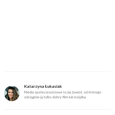
Katarzyna Łukasiak
Media społecznościowe to jej żywioł, od którego
odciągnie ją tylko dobry film lub książka.