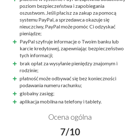
poziom bezpieczeństwa i zapobiegania
oszustwom. Jeśli płacisz za zakup za pomocą
systemu PayPal, a sprzedawca okazuje się
nieuczciwy, PayPal może pomóc Ci odzyskać
pieniądze;
PayPal szyfruje informacje o Twoim banku lub
karcie kredytowej, zapewniając bezpieczeństwo
tych informacji;
brak opłat za wysyłanie pieniędzy znajomym i
rodzinie;
płatność może odbywać się bez konieczności
podawania numeru rachunku;
globalny zasięg;
aplikacja mobilna na telefony i tablety.
Ocena ogólna
7/10