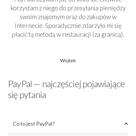
korzystam z niego do przesyłania pieniędzy
swoim znajomym oraz do zakupów w
Internecie. Sporadycznie zdarzyło mi się
płacić tą metodą w restauracji (za granicą).
Wojtek
PayPal — najczęściej pojawiające
się pytania
Co to jest PayPal?