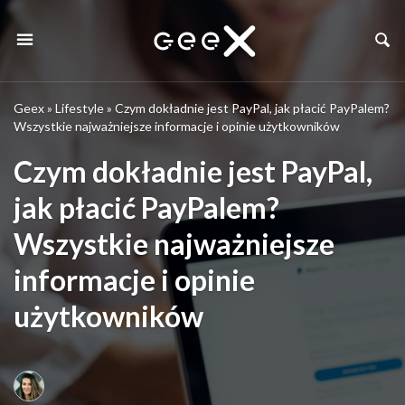
Geex
»
Lifestyle
»
Czym dokładnie jest PayPal, jak płacić PayPalem?
Wszystkie najważniejsze informacje i opinie użytkowników
Czym dokładnie jest PayPal,
jak płacić PayPalem?
Wszystkie najważniejsze
informacje i opinie
użytkowników