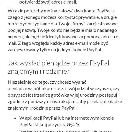
potwierdź swój adres e-mail.
W razie potrzeby można założyć dwa konta PayPal, z
czego z jednego możesz korzystać prywatnie, a drugie
może być przypisane dla Twojej firmy i zarejestrowane
pod jej nazwą. Twoje konto nie będzie miało nadanego
numeru, ale będzie identyfikowane za pomocą adresu e-
mail. Z tego względu każdy adres e-mail może być
zarejestrowany tylko na jednym koncie PayPal.
Jak wysłać pieniądze przez PayPal
znajomym i rodzinie?
Niezależnie od tego, czy chcesz wysłać
pieniądze współlokatorce za swój udział w czynszu, czy
obsypać siostrzenicę gotówką w jej urodziny, postępuj
zgodnie z poniższymi instrukcjami, aby przelać pieniądze
znajomym i rodzinie przez PayPal:
W aplikacji PayPal lub na internetowym koncie
PayPal kliknij przycisk
Wyślij
.
Wpisz imię i nazwisko, adres e-mail lub numer