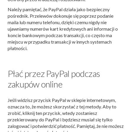
Należy pamiętać, że PayPal działa jako bezpieczny
pośrednik. Przelewów dokonuje się poprzez podanie
maila lub numeru telefonu, dzięki czemu nigdy nie
ujawniamy numerów kart kredytowych ani informacji o
koncie bankowym podczas transakcji, co często ma
miejscu w przypadku transakcji w innych systemach
płatności.
Płać przez PayPal podczas
zakupów online
Jeśli widzisz przycisk PayPal w sklepie internetowym,
oznacza to, że możesz skorzystać z tej metody. Aby to
zrobić, kliknij ten przycisk, wtedy zostaniesz
przekierowany do PayPal i będziesz musiał się tylko
zalogować i potwierdzić płatność. Pamiętaj, że nie możesz