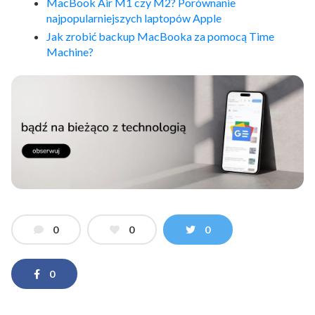
MacBook Air M1 czy M2? Porównanie
najpopularniejszych laptopów Apple
Jak zrobić backup MacBooka za pomocą Time
Machine?
0
0
0
0