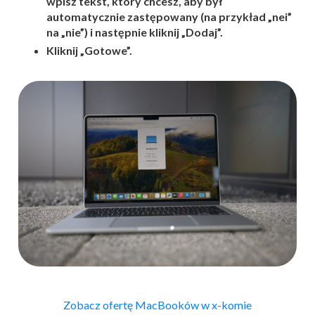
wpisz tekst, który chcesz, aby był
automatycznie
zastępowany (na przykład „nei”
na „nie”
) i
następnie kliknij „Dodaj”.
Kliknij „Gotowe”.
Zobacz ofertę MacBooków w x-komie