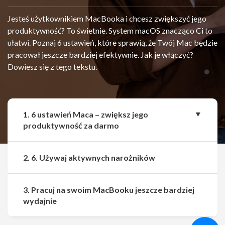
Jesteś użytkownikiem MacBooka i chcesz zwiększyć jego
produktywność? To świetnie. System macOS znacząco Ci to
ułatwi. Poznaj 6 ustawień, które sprawią, że Twój Mac będzie
pracował jeszcze bardziej efektywnie. Jak je włączyć?
Dowiesz się z tego tekstu.
1. 6 ustawień Maca – zwiększ jego
produktywność za darmo
2. 6. Używaj aktywnych narożników
3. Pracuj na swoim MacBooku jeszcze bardziej
Udostępnij
Udostępnij
wydajnie