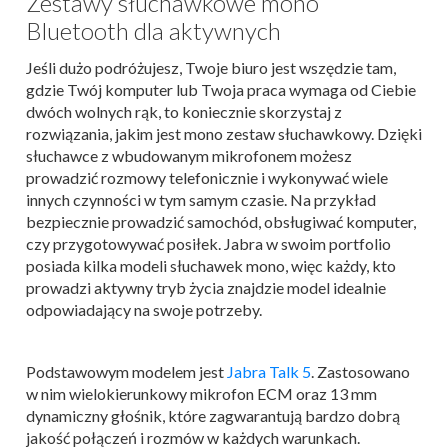
Zestawy słuchawkowe mono
Bluetooth dla aktywnych
Jeśli dużo podróżujesz, Twoje biuro jest wszędzie tam,
gdzie Twój komputer lub Twoja praca wymaga od Ciebie
dwóch wolnych rąk, to koniecznie skorzystaj z
rozwiązania, jakim jest mono zestaw słuchawkowy. Dzięki
słuchawce z wbudowanym mikrofonem możesz
prowadzić rozmowy telefonicznie i wykonywać wiele
innych czynności w tym samym czasie. Na przykład
bezpiecznie prowadzić samochód, obsługiwać komputer,
czy przygotowywać posiłek. Jabra w swoim portfolio
posiada kilka modeli słuchawek mono, więc każdy, kto
prowadzi aktywny tryb życia znajdzie model idealnie
odpowiadający na swoje potrzeby.
Podstawowym modelem jest
Jabra Talk 5
. Zastosowano
w nim wielokierunkowy mikrofon ECM oraz 13 mm
dynamiczny głośnik, które zagwarantują bardzo dobrą
jakość połączeń i rozmów w każdych warunkach.