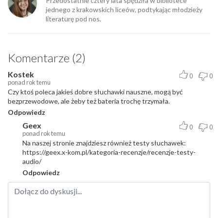
Przedostatnie cztery lata spędziła w bibliotece
jednego z krakowskich liceów, podtykając młodzieży
literaturę pod nos.
Komentarze (2)
Kostek
0
0
ponad rok temu
Czy ktoś poleca jakieś dobre słuchawki nauszne, mogą być
bezprzewodowe, ale żeby też bateria trochę trzymała.
Odpowiedz
Geex
0
0
ponad rok temu
Na naszej stronie znajdziesz również testy słuchawek:
https://geex.x-kom.pl/kategoria-recenzje/recenzje-testy-
audio/
Odpowiedz