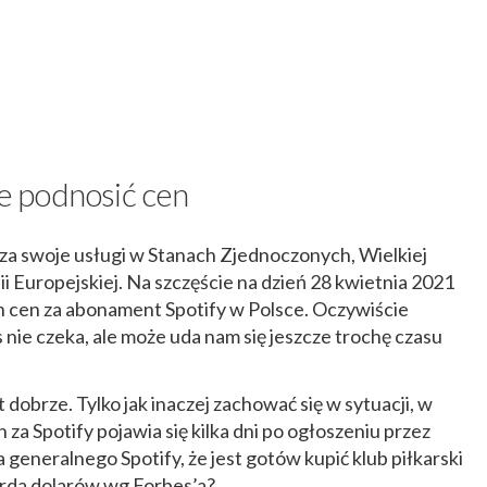
ie podnosić cen
y za swoje usługi w Stanach Zjednoczonych, Wielkiej
i Europejskiej. Na szczęście na dzień 28 kwietnia 2021
 cen za abonament Spotify w Polsce. Oczywiście
nie czeka, ale może uda nam się jeszcze trochę czasu
 dobrze. Tylko jak inaczej zachować się w sytuacji, w
za Spotify pojawia się kilka dni po ogłoszeniu przez
a generalnego Spotify, że jest gotów kupić klub piłkarski
arda dolarów wg Forbes’a?