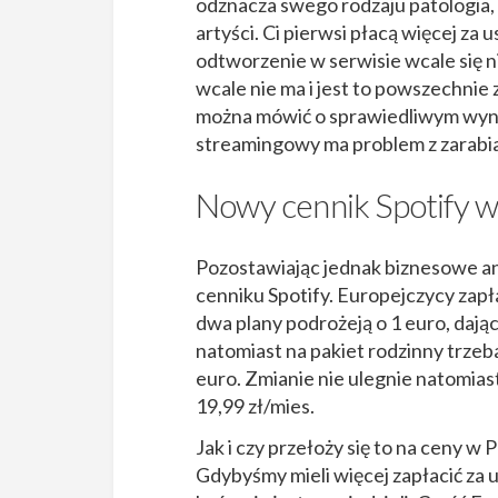
odznacza swego rodzaju patologia, 
artyści. Ci pierwsi płacą więcej za
odtworzenie w serwisie wcale się n
wcale nie ma i jest to powszechnie
można mówić o sprawiedliwym wyna
streamingowy ma problem z zarabia
Nowy cennik Spotify w
Pozostawiając jednak biznesowe a
cenniku Spotify. Europejczycy zapł
dwa plany podrożeją o 1 euro, dają
natomiast na pakiet rodzinny trzeba
euro. Zmianie nie ulegnie natomias
19,99 zł/mies.
Jak i czy przełoży się to na ceny w
Gdybyśmy mieli więcej zapłacić za