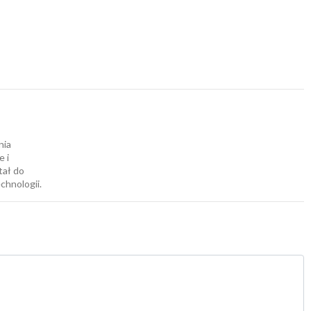
nia
e i
tał do
chnologii.