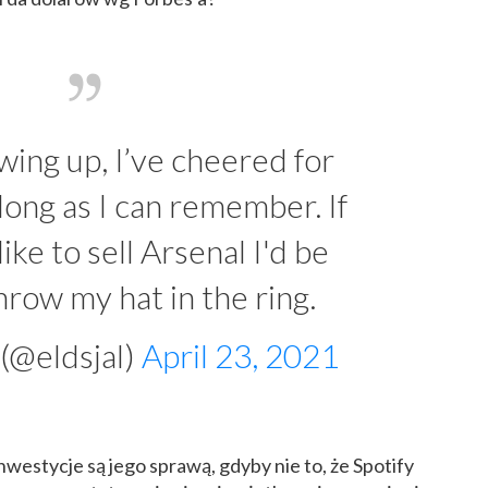
wing up, I’ve cheered for
long as I can remember. If
ke to sell Arsenal I'd be
hrow my hat in the ring.
 (@eldsjal)
April 23, 2021
inwestycje są jego sprawą, gdyby nie to, że Spotify