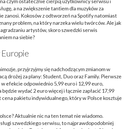
na czym ostatecznie cierpią użytkownicy serwisu i
 usługę, a na zwiększenie tantiem dla muzyków za
ie zanosi. Kokosów z odtworzeń na Spotify natomiast
 znany problem, na który narzeka wielu twórców. Ale jak
gradzaniu artystów, skoro szwedzki serwis
niem na siebie?
 Europie
nimozje, przyjrzyjmy się nadchodzącym zmianom w
acą drożej za plany: Student, Duo oraz Family. Pierwsze
c w efekcie odpowiednio 5,99 euro i 12,99 euro,
 będzie wydać 2 euro więcej i łącznie zapłacić 17,99
t cena pakietu indywidualnego, który w Polsce kosztuje
 Polsce? Aktualnie nic na ten temat nie wiadomo.
 usługi szwedzkiego serwisu, to najprawdopodobniej