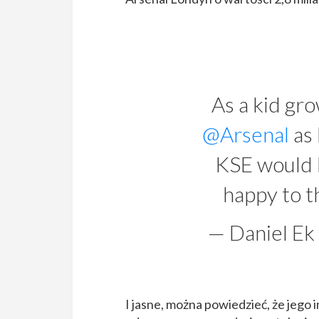
As a kid gro
@Arsenal
as 
KSE would li
happy to t
— Daniel Ek
I jasne, można powiedzieć, że jego 