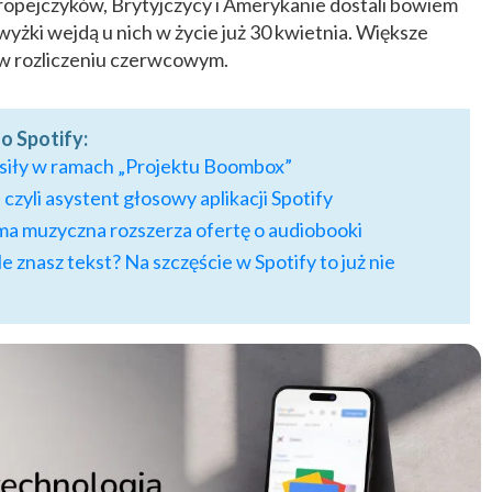
uropejczyków, Brytyjczycy i Amerykanie dostali bowiem
wyżki wejdą u nich w życie już 30 kwietnia. Większe
 w rozliczeniu czerwcowym.
o Spotify:
 siły w ramach „Projektu Boombox”
 czyli asystent głosowy aplikacji Spotify
orma muzyczna rozszerza ofertę o audiobooki
le znasz tekst? Na szczęście w Spotify to już nie