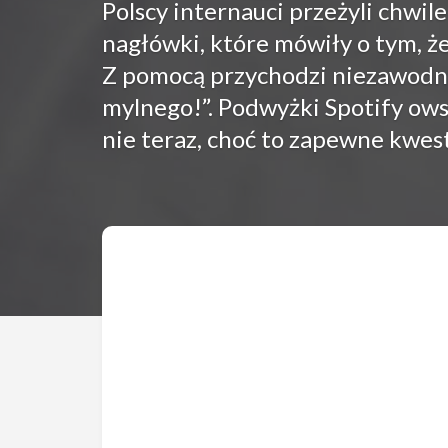
Polscy internauci przeżyli chwil
nagłówki, które mówiły o tym, ż
Z pomocą przychodzi niezawodny 
mylnego!”. Podwyżki Spotify owsz
nie teraz, choć to zapewne kwest