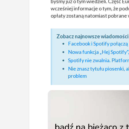
byśmy już o tym wiedzieli. Część E
wcześniej informacje o tym, że pod
opłaty zostaną natomiast pobrane
Zobacz najnowsze wiadomości 
Facebook i Spotify połączą
Nowa funkcja „Hej Spotify”,
Spotify nie zwalnia. Platf
Nie znasz tytułu piosenki, a
problem