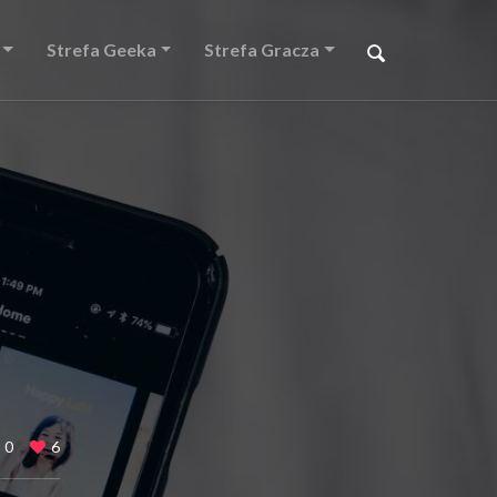
Strefa Geeka
Strefa Gracza
0
6