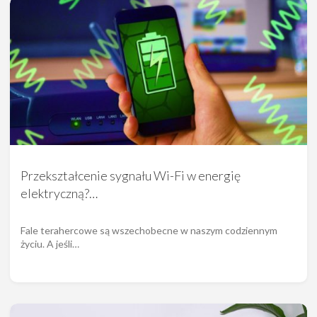
Przekształcenie sygnału Wi-Fi w energię
elektryczną?…
Fale terahercowe są wszechobecne w naszym codziennym
życiu. A jeśli…