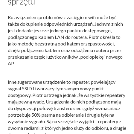
sprzętu
Rozwiązaniem problemów z zasięgiem wifi może być
także dokupienie odpowiednich urządzeń. Jednym z nich
jest dodanie jeszcze jednego punktu dostępowego,
podłączonego kablem LAN do routera. Piotr określa to
jako metodę bezstratną pod kątem przepustowości,
dzięki połączeniu kablem oraz odciążeniu routera przez
przekazanie części użytkowników „pod opiekę” nowego
AP.
Inne sugerowane urządzenie to repeater, powielający
sygnał SSID i tworzący tym samym nowy punkt
dostępowy. Piotr ostrzega jednak, że wszystkie repeatery
mają pewną wadę. Urządzenia do nich podłączone mają
do dyspozycji połowę transferu sieci, gdyż wzmacniacz
potrzebuje 50% pasma na odbieranie i drugie tyle na
wysyłanie sygnału. Są na szczęście wyjątki – repeatery z
dwoma radiami, z których jedno służy do odbioru, a drugie