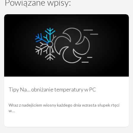
Powiązane wpisy:
Tipy Na… obniżanie temperatury w PC
Wraz z nadejściem wiosny każdego dnia wzrasta słupek rtęci
w…