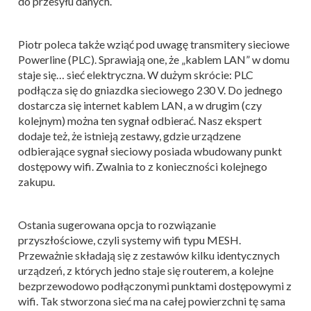
do przesyłu danych.
Piotr poleca także wziąć pod uwagę transmitery sieciowe
Powerline (PLC). Sprawiają one, że „kablem LAN” w domu
staje się… sieć elektryczna. W dużym skrócie: PLC
podłącza się do gniazdka sieciowego 230 V. Do jednego
dostarcza się internet kablem LAN, a w drugim (czy
kolejnym) można ten sygnał odbierać. Nasz ekspert
dodaje też, że istnieją zestawy, gdzie urządzene
odbierające sygnał sieciowy posiada wbudowany punkt
dostępowy wifi. Zwalnia to z konieczności kolejnego
zakupu.
Ostania sugerowana opcja to rozwiązanie
przyszłościowe, czyli systemy wifi typu MESH.
Przeważnie składają się z zestawów kilku identycznych
urządzeń, z których jedno staje się routerem, a kolejne
bezprzewodowo podłączonymi punktami dostępowymi z
wifi. Tak stworzona sieć ma na całej powierzchni tę sama