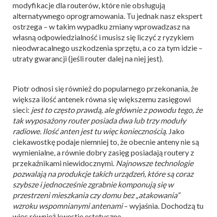
modyfikacje dla routerów, które nie obsługują
alternatywnego oprogramowania. Tu jednak nasz ekspert
ostrzega – w takim wypadku zmiany wprowadzasz na
własną odpowiedzialność i musisz się liczyć z ryzykiem
nieodwracalnego uszkodzenia sprzętu, a co za tym idzie –
utraty gwarancji (jeśli router dalej na niej jest).
Piotr odnosi się również do popularnego przekonania, że
większa ilość antenek równa się większemu zasięgowi
sieci:
jest to często prawdą, ale głównie z powodu tego, że
tak wyposażony router posiada dwa lub trzy moduły
radiowe. Ilość anten jest tu więc koniecznością
. Jako
ciekawostkę podaje niemniej to, że obecnie anteny nie są
wymienialne, a równie dobry zasięg posiadają routery z
przekaźnikami niewidocznymi.
Najnowsze technologie
pozwalają na produkcje takich urządzeń, które są coraz
szybsze i jednocześnie zgrabnie komponują się w
przestrzeni mieszkania czy domu bez „atakowania”
wzroku wspomnianymi antenami
– wyjaśnia. Dochodzą tu
więc również kwestie estetyczne.