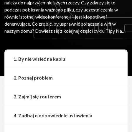
należy do najprzyjemniejszych rzeczy. Czy zdarzy się to
podczas pobierania ważnego pliku, czy uczestniczenia w
równie istotnej wideokonferencji – jest kłopotliwe i
denerwujące. Co zrobić, by usprawnić połączenie wifi w
naszym domu? Dowiesz się z kolejnej części cyklu Tipy Na…
1. By nie wisieć na kablu
2. Poznaj problem
3. Zajmij się routerem
4. Zadbaj o odpowiednie ustawienia