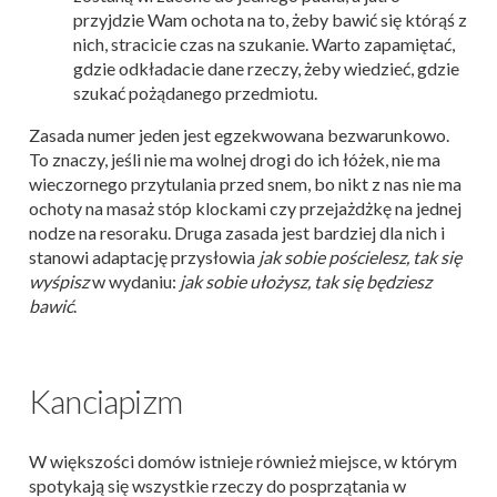
przyjdzie Wam ochota na to, żeby bawić się którąś z
nich, stracicie czas na szukanie. Warto zapamiętać,
gdzie odkładacie dane rzeczy, żeby wiedzieć, gdzie
szukać pożądanego przedmiotu.
Zasada numer jeden jest egzekwowana bezwarunkowo.
To znaczy, jeśli nie ma wolnej drogi do ich łóżek, nie ma
wieczornego przytulania przed snem, bo nikt z nas nie ma
ochoty na masaż stóp klockami czy przejażdżkę na jednej
nodze na resoraku. Druga zasada jest bardziej dla nich i
stanowi adaptację przysłowia
jak sobie pościelesz, tak się
wyśpisz
w wydaniu:
jak sobie ułożysz, tak się będziesz
bawić
.
Kanciapizm
W większości domów istnieje również miejsce, w którym
spotykają się wszystkie rzeczy do posprzątania w