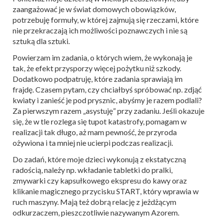
zaangażować je w świat domowych obowiązków,
potrzebuję formuły, w której zajmują się rzeczami, które
nie przekraczają ich możliwości poznawczych i nie są
sztuką dla sztuki.
Powierzam im zadania, o których wiem, że wykonają je
tak, że efekt przysporzy więcej pożytku niż szkody.
Dodatkowo podpatruję, które zadania sprawiają im
frajdę. Czasem pytam, czy chciałbyś spróbować np. zdjąć
kwiaty i zanieść je pod prysznic, abyśmy je razem podlali?
Za pierwszym razem „asystuję” przy zadaniu. Jeśli okazuje
się, że w tle rozlega się tupot katastrofy, pomagam w
realizacji tak długo, aż mam pewność, że przyroda
ożywiona i ta mniej nie ucierpi podczas realizacji.
Do zadań, które moje dzieci wykonują z ekstatyczną
radością, należy np. wkładanie tabletki do pralki,
zmywarki czy kapsułkowego ekspresu do kawy oraz
klikanie magicznego przycisku START, który wprawia w
ruch maszyny. Mają też dobrą relację z jeżdżącym
odkurzaczem, pieszczotliwie nazywanym Azorem.