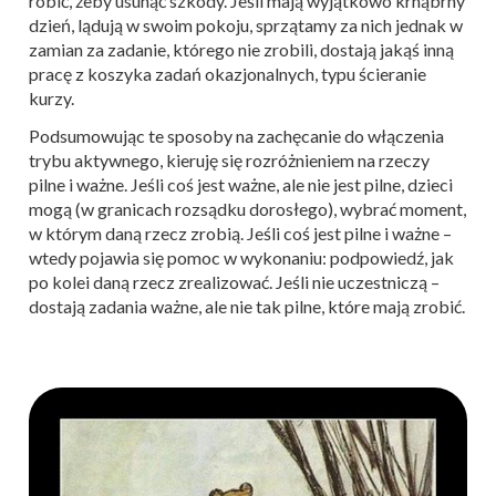
robić, żeby usunąć szkody. Jeśli mają wyjątkowo krnąbrny
dzień, lądują w swoim pokoju, sprzątamy za nich jednak w
zamian za zadanie, którego nie zrobili, dostają jakąś inną
pracę z koszyka zadań okazjonalnych, typu ścieranie
kurzy.
Podsumowując te sposoby na zachęcanie do włączenia
trybu aktywnego, kieruję się rozróżnieniem na rzeczy
pilne i ważne. Jeśli coś jest ważne, ale nie jest pilne, dzieci
mogą (w granicach rozsądku dorosłego), wybrać moment,
w którym daną rzecz zrobią. Jeśli coś jest pilne i ważne –
wtedy pojawia się pomoc w wykonaniu: podpowiedź, jak
po kolei daną rzecz zrealizować. Jeśli nie uczestniczą –
dostają zadania ważne, ale nie tak pilne, które mają zrobić.