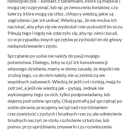
niebezpieczne – kontakt z tabletkami, które są miękkie i
mogą się rozprysnąć, lub np. przenoszeniu kwiatów, czy
talerzy, które mogą się stłuc, chłopcy wiedzą, jakie są
zagrożenia i jak ich unikać. Wiedzą np., że nie można ich
naciskać, aby płyn się nie wydostał i nie uszkodził im oczu.
Pilnują tego i nigdy nie zdarzyło się, aby np. nimi rzucali,
co w przypadku innych sprzętów przychodzi im do głowy
nadspodziewanie często.
Sprzątanie po sobie nie należy do pasji mojego
potomstwa. Dlatego, żeby uczyć ich konsekwencji
własnego działania, mamy w domu zasadę, że dopóki nie
zrobią tego, co do nich należy, nie uczestniczą we
wspólnych zabawach. Wiedzą że jeśli coś rozleją, mają to
zetrzeć, a jeśli nie wiedzą jak – pytają. Jednak nie
wykonujemy tego za nich, tylko podpowiadamy, lub
dajemy potrzebne sprzęty. Obaj potrafią już sprzątnąć po
sobie ubrania, pracujemy wciąż nad rozróżnianiem
rzeczywistość czystych i brudnych rzeczy, ale odniesienie
brudnych naczyń ze stołu, rozłożenie sztućców, lub
pomoc przy opróżnianiu zmywarki czy rozwieszeniu