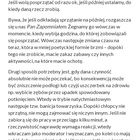
Jeśli wolą posprzątać od razu ok, jeśli później ustalamy, do
kiedy daną rzecz zrobią.
Bywa, że jeśli odkładają sprzątanie na później, rozgaszcza
się u nas
Pan Zapomniałem
. Żegnamy go wówczas w
momencie, kiedy wybija godzina, do której zobowiązali
się posprzątać. Wówczas następuje zmiana czasu na
teraz, która w mniej poetyckiej formie brzmi – dopóki
tego nie zrobicie, macie zakaz zabawy czy innych
aktywności, na które macie ochotę.
Drugi sposób potrzebny jest, gdy dana czynność
absolutnie nie może poczekać, bo konsekwencją może
być zniszczenie podłogi lub czyjś uszczerbek na zdrowiu
np. wybicie zębów przez upadek spowodowany
potknięciem. Wtedy w trybie natychmiastowym
następuje tzw. banicja towarzyska. Dopóki chłopcy nie
sprzątną, nie mogą zajmować się niczym innym. Jeśli nie
zabiorą się do pracy w przeciągu kilku minut, a
rzeczywistość naprawdę wymaga reakcji, wtedy
wkraczam jako moderator i wyznaczam, po kolei co mają