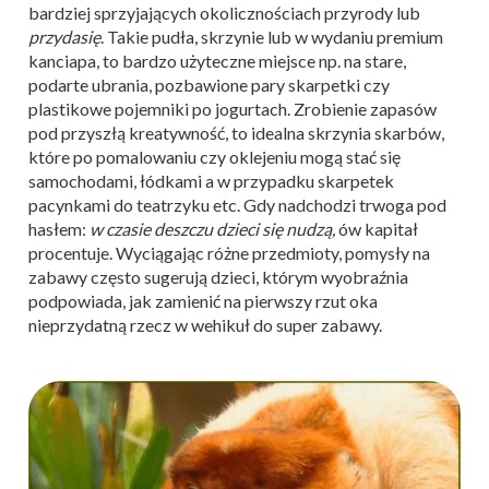
bardziej sprzyjających okolicznościach przyrody lub
przydasię
. Takie pudła, skrzynie lub w wydaniu premium
kanciapa, to bardzo użyteczne miejsce np. na stare,
podarte ubrania, pozbawione pary skarpetki czy
plastikowe pojemniki po jogurtach. Zrobienie zapasów
pod przyszłą kreatywność, to idealna skrzynia skarbów,
które po pomalowaniu czy oklejeniu mogą stać się
samochodami, łódkami a w przypadku skarpetek
pacynkami do teatrzyku etc. Gdy nadchodzi trwoga pod
hasłem:
w czasie deszczu dzieci się nudzą,
ów kapitał
procentuje. Wyciągając różne przedmioty, pomysły na
zabawy często sugerują dzieci, którym wyobraźnia
podpowiada, jak zamienić na pierwszy rzut oka
nieprzydatną rzecz w wehikuł do super zabawy.