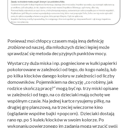
Ponieważ moi chłopcy czasem mają inną definicję
zrobione
od naszej, dla młodszych dzieci lepiej może
sprawdzać się metoda decyzyjnych punktów mocy.
Wystarczy duża miska i np. pogniecione w kulki papierki
pokolorowane w zależności od tego, do kogo należą, lub
po kilka klocków danego koloru w zależności od liczby
domowników. Pojemnikiem na decyzję „co robimy, jak
rodzice skończą pracę?” mogą być np. trzy miski opisane
w zależności od tego, na co dzieciaki mają ochotę we
wspólnym czasie. Na jednej kartce rysujemy piłkę, na
drugiej grę planszową, na trzeciej wieczorne kino
(oglądanie wspólne bajki +popcorn). Dzieciaki dostają
rano np. po 5 kulek/klocków w swoim kolorze. Po
wykonaniu powierzonego im zadania mogą wrzucić swój