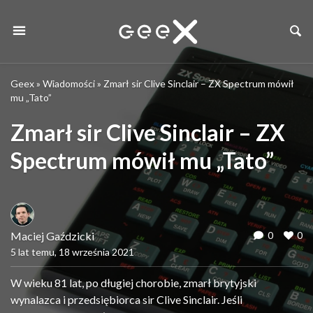
Geex
»
Wiadomości
»
Zmarł sir Clive Sinclair – ZX Spectrum mówił
mu „Tato”
Zmarł sir Clive Sinclair – ZX
Spectrum mówił mu „Tato”
Maciej Gaździcki
0
0
5 lat temu, 18 września 2021
W wieku 81 lat, po długiej chorobie, zmarł brytyjski
wynalazca i przedsiębiorca sir Clive Sinclair. Jeśli