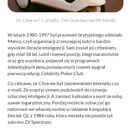
Sir Clive w C5, źródło: The Guardian via PA Media
W latach 1980-1997 był prezesem brytyjskiego oddziału
Mensy, czyli organizacji zrzeszającej ludzi o bardzo
wysokim ilorazie inteligencji. Sam został jej członkiem,
gdy miał 18 lat. Lubił również poezję, biegi maratońskie
oraz grę w pokera; pojawiał się w programach
telewizyjnych jemu poświęconych i nawet wygrał
pierwszą edycję
Celebrity Poker Club
.
Co ciekawe, sir Clive nie był zwolennikiem internetu czy
e-maili. Ze sceptycyzmem podchodził do rozwoju
sztucznej inteligencji. A zamiast kalkulatora nosił ze sobą
suwak logarytmiczny. Poniżej możecie zobaczyć go
natomiast we własnej osobie w reklamie komputera
Sinclair QL z 1984 roku, który niestety nie powtórzył
sukcesu ZX Spectrum: