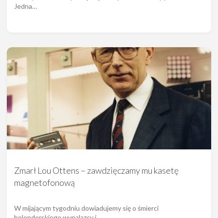
Jedna…
Zmarł Lou Ottens – zawdzięczamy mu kasetę
magnetofonową
W mijającym tygodniu dowiadujemy się o śmierci
holenderskiego wynalazcy i…