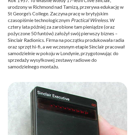
Rok 1957. To właśnie wtedy 17-letni Clive Sinclair,
urodzony w Richmond nad Tamizą, przerywa edukację w
St George’s College. Zaczyna pracę w brytyjskim
czasopiśmie technologicznym
Practical Wireless
. W
cztery lata później za zarobione tam pieniądze (oraz
pożyczone 50 funtów) założył swój pierwszy biznes –
Sinclair Radionics. Firma na początku produkowała radia
oraz sprzęt hi-fi, a we wczesnym etapie Sinclair pracował
samodzielnie w pokoju w Londynie, przygotowując do
sprzedaży wysyłkowej zestawy radiowe do
samodzielnego montażu.