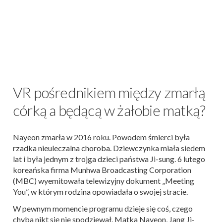
VR pośrednikiem między zmarłą
córką a będącą w żałobie matką?
Nayeon zmarła w 2016 roku. Powodem śmierci była
rzadka nieuleczalna choroba. Dziewczynka miała siedem
lat i była jednym z trojga dzieci państwa Ji-sung. 6 lutego
koreańska firma Munhwa Broadcasting Corporation
(MBC) wyemitowała telewizyjny dokument „Meeting
You”, w którym rodzina opowiadała o swojej stracie.
W pewnym momencie programu dzieje się coś, czego
chyba nikt się nie spodziewał. Matka Nayeon, Jang Ji-