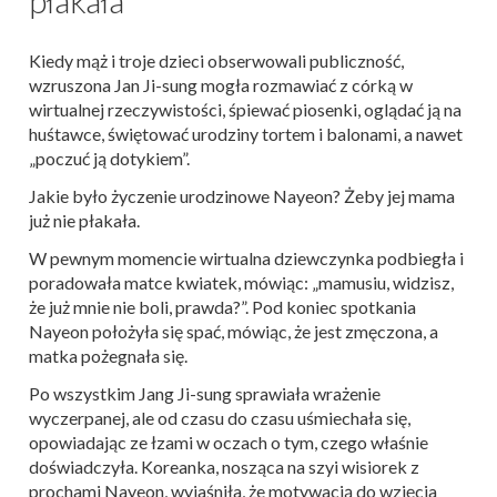
Kiedy mąż i troje dzieci obserwowali publiczność,
wzruszona Jan Ji-sung mogła rozmawiać z córką w
wirtualnej rzeczywistości, śpiewać piosenki, oglądać ją na
huśtawce, świętować urodziny tortem i balonami, a nawet
„poczuć ją dotykiem”.
Jakie było życzenie urodzinowe Nayeon? Żeby jej mama
już nie płakała.
W pewnym momencie wirtualna dziewczynka podbiegła i
poradowała matce kwiatek, mówiąc: „mamusiu, widzisz,
że już mnie nie boli, prawda?”. Pod koniec spotkania
Nayeon położyła się spać, mówiąc, że jest zmęczona, a
matka pożegnała się.
Po wszystkim Jang Ji-sung sprawiała wrażenie
wyczerpanej, ale od czasu do czasu uśmiechała się,
opowiadając ze łzami w oczach o tym, czego właśnie
doświadczyła. Koreanka, nosząca na szyi wisiorek z
prochami Nayeon, wyjaśniła, że motywacją do wzięcia