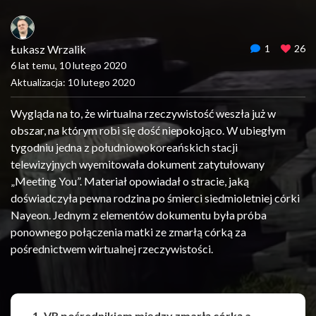
Łukasz Wrzalik
1
26
6 lat temu, 10 lutego 2020
Aktualizacja: 10 lutego 2020
Wygląda na to, że wirtualna rzeczywistość weszła już w
obszar, na którym robi się dość niepokojąco. W ubiegłym
tygodniu jedna z południowokoreańskich stacji
telewizyjnych wyemitowała dokument zatytułowany
„Meeting You”. Materiał opowiadał o stracie, jaką
doświadczyła pewna rodzina po śmierci siedmioletniej córki
Nayeon. Jednym z elementów dokumentu była próba
ponownego połączenia matki ze zmarłą córką za
pośrednictwem wirtualnej rzeczywistości.
1. VR pośrednikiem między zmarłą córką a