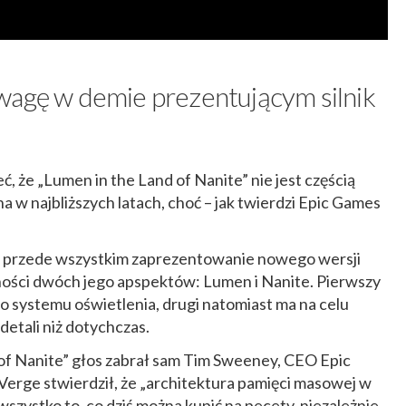
wagę w demie prezentującym silnik
 że „Lumen in the Land of Nanite” nie jest częścią
a w najbliższych latach, choć – jak twierdzi Epic Games
 przede wszystkim zaprezentowanie nowego wersji
lności dwóch jego apspektów: Lumen i Nanite. Pierwszy
 systemu oświetlenia, drugi natomiast ma na celu
etali niż dotychczas.
 of Nanite” głos zabrał sam Tim Sweeney, CEO Epic
Verge stwierdził, że „architektura pamięci masowej w
szystko to, co dziś można kupić na pecety, niezależnie