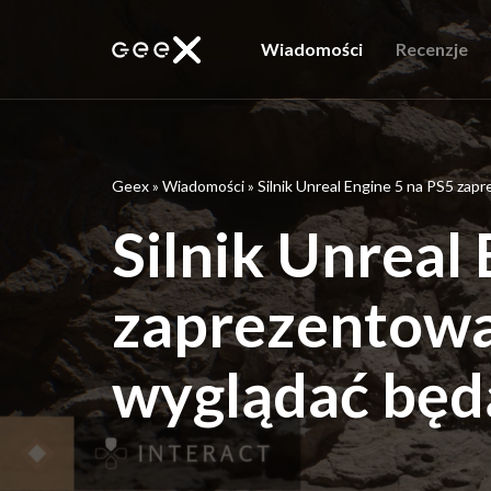
Wiadomości
Recenzje
Geex
»
Wiadomości
»
Silnik Unreal Engine 5 na PS5 zap
Silnik Unreal
zaprezentowa
wyglądać będ