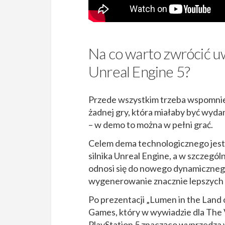
Na co warto zwrócić u
Unreal Engine 5?
Przede wszystkim trzeba wspomnieć,
żadnej gry, która miałaby być wydan
– w demo to można w pełni grać.
Celem dema technologicznego jest
silnika Unreal Engine, a w szczegó
odnosi się do nowego dynamicznego
wygenerowanie znacznie lepszych d
Po prezentacji „Lumen in the Land
Games, który w wywiadzie dla The 
PlayStation 5 znacząco wyprzedza w