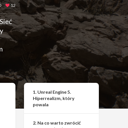
0
12
Sieć
my
m
Udostępnij
1. Unreal Engine 5.
Hiperrealizm, który
powala
2. Na co warto zwrócić