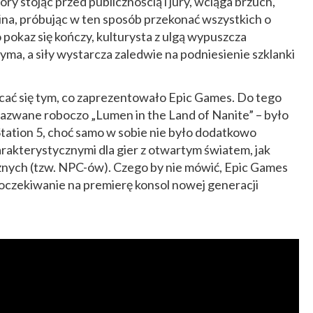
óry stojąc przed publicznością i jury, wciąga brzuch,
ina, próbując w ten sposób przekonać wszystkich o
o pokaz się kończy, kulturysta z ulgą wypuszcza
yma, a siły wystarcza zaledwie na podniesienie szklanki
ycać się tym, co zaprezentowało Epic Games. Do tego
nazwane roboczo „Lumen in the Land of Nanite” – było
ation 5, choć samo w sobie nie było dodatkowo
akterystycznymi dla gier z otwartym światem, jak
żnych (tzw. NPC-ów). Czego by nie mówić, Epic Games
 oczekiwanie na premierę konsol nowej generacji