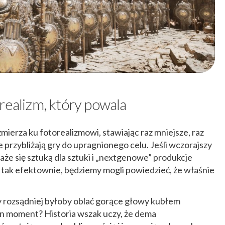
realizm, który powala
ierza ku fotorealizmowi, stawiając raz mniejsze, raz
 przybliżają gry do upragnionego celu. Jeśli wczorajszy
każe się sztuką dla sztuki i „nextgenowe” produkcje
 tak efektownie, będziemy mogli powiedzieć, że właśnie
y rozsądniej byłoby oblać gorące głowy kubłem
en moment? Historia wszak uczy, że dema