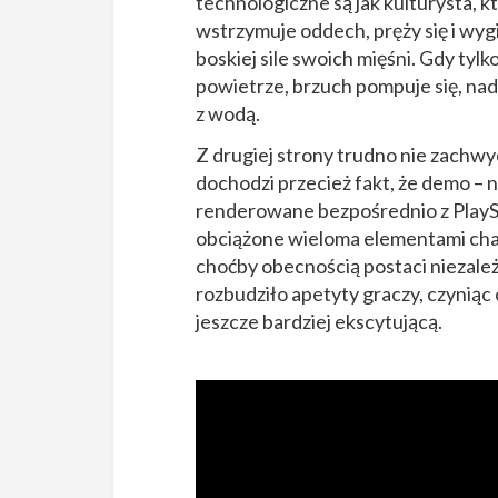
technologiczne są jak kulturysta, kt
wstrzymuje oddech, pręży się i wyg
boskiej sile swoich mięśni. Gdy tylk
powietrze, brzuch pompuje się, nad
z wodą.
Z drugiej strony trudno nie zachw
dochodzi przecież fakt, że demo – 
renderowane bezpośrednio z PlaySt
obciążone wieloma elementami char
choćby obecnością postaci niezale
rozbudziło apetyty graczy, czyniąc
jeszcze bardziej ekscytującą.