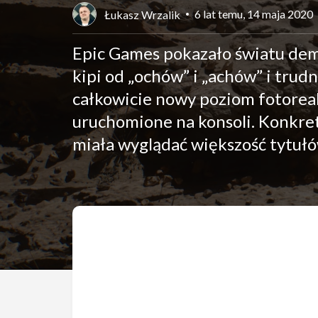
6 lat temu, 14 maja 2020
Łukasz Wrzalik
Epic Games pokazało światu demo
kipi od „ochów” i „achów” i trudn
całkowicie nowy poziom fotoreal
uruchomione na konsoli. Konkre
miała wyglądać większość tytuł