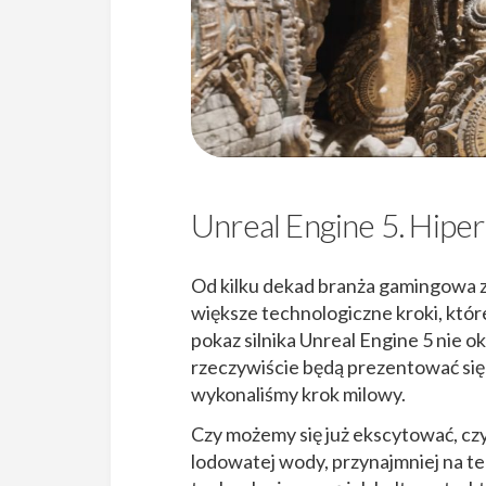
Unreal Engine 5. Hiper
Od kilku dekad branża gamingowa zm
większe technologiczne kroki, które
pokaz silnika Unreal Engine 5 nie o
rzeczywiście będą prezentować się
wykonaliśmy krok milowy.
Czy możemy się już ekscytować, cz
lodowatej wody, przynajmniej na t