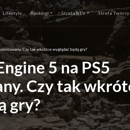
Lifestyle
Rankingi
Strefa RTV
Strefa Twórcy
rezentowany. Czy tak wkrótce wyglądać będą gry?
 Engine 5 na PS5
ny. Czy tak wkrót
ą gry?