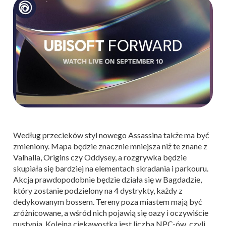
Według przecieków styl nowego Assassina także ma być
zmieniony. Mapa będzie znacznie mniejsza niż te znane z
Valhalla, Origins czy Oddysey, a rozgrywka będzie
skupiała się bardziej na elementach skradania i parkouru.
Akcja prawdopodobnie będzie działa się w Bagdadzie,
który zostanie podzielony na 4 dystrykty, każdy z
dedykowanym bossem. Tereny poza miastem mają być
zróżnicowane, a wśród nich pojawią się oazy i oczywiście
pustynia. Kolejną ciekawostką jest liczba NPC-ów, czyli