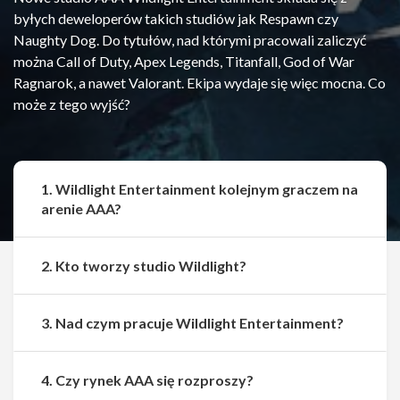
byłych deweloperów takich studiów jak Respawn czy
Naughty Dog. Do tytułów, nad którymi pracowali zaliczyć
można Call of Duty, Apex Legends, Titanfall, God of War
Ragnarok, a nawet Valorant. Ekipa wydaje się więc mocna. Co
może z tego wyjść?
1. Wildlight Entertainment kolejnym graczem na
arenie AAA?
2. Kto tworzy studio Wildlight?
3. Nad czym pracuje Wildlight Entertainment?
Udostępnij
Udostępnij
4. Czy rynek AAA się rozproszy?