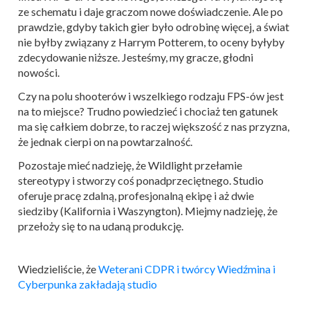
ze schematu i daje graczom nowe doświadczenie. Ale po
prawdzie, gdyby takich gier było odrobinę więcej, a świat
nie byłby związany z Harrym Potterem, to oceny byłyby
zdecydowanie niższe. Jesteśmy, my gracze, głodni
nowości.
Czy na polu shooterów i wszelkiego rodzaju FPS-ów jest
na to miejsce? Trudno powiedzieć i chociaż ten gatunek
ma się całkiem dobrze, to raczej większość z nas przyzna,
że jednak cierpi on na powtarzalność.
Pozostaje mieć nadzieję, że Wildlight przełamie
stereotypy i stworzy coś ponadprzeciętnego. Studio
oferuje pracę zdalną, profesjonalną ekipę i aż dwie
siedziby (Kalifornia i Waszyngton). Miejmy nadzieję, że
przełoży się to na udaną produkcję.
Wiedzieliście, że
Weterani CDPR i twórcy Wiedźmina i
Cyberpunka zakładają studio