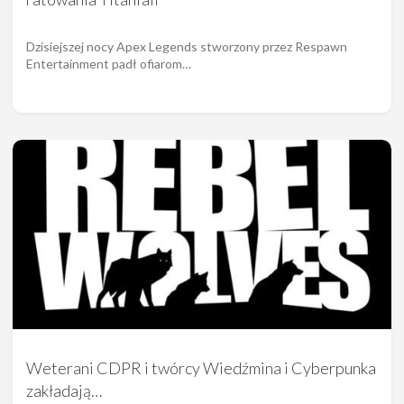
Dzisiejszej nocy Apex Legends stworzony przez Respawn
Entertainment padł ofiarom…
Weterani CDPR i twórcy Wiedźmina i Cyberpunka
zakładają…