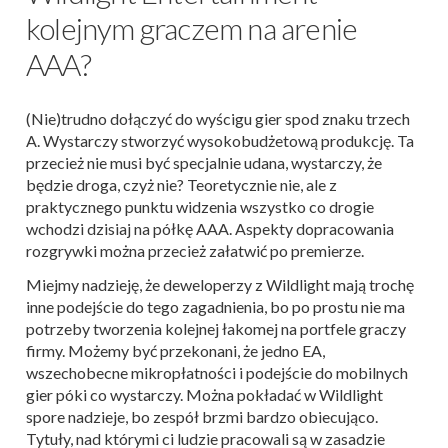
kolejnym graczem na arenie
AAA?
(Nie)trudno dołączyć do wyścigu gier spod znaku trzech
A. Wystarczy stworzyć wysokobudżetową produkcję. Ta
przecież nie musi być specjalnie udana, wystarczy, że
będzie droga, czyż nie? Teoretycznie nie, ale z
praktycznego punktu widzenia wszystko co drogie
wchodzi dzisiaj na półkę AAA. Aspekty dopracowania
rozgrywki można przecież załatwić po premierze.
Miejmy nadzieję, że deweloperzy z Wildlight mają trochę
inne podejście do tego zagadnienia, bo po prostu nie ma
potrzeby tworzenia kolejnej łakomej na portfele graczy
firmy. Możemy być przekonani, że jedno EA,
wszechobecne mikropłatności i podejście do mobilnych
gier póki co wystarczy. Można pokładać w Wildlight
spore nadzieje, bo zespół brzmi bardzo obiecująco.
Tytuły, nad którymi ci ludzie pracowali są w zasadzie