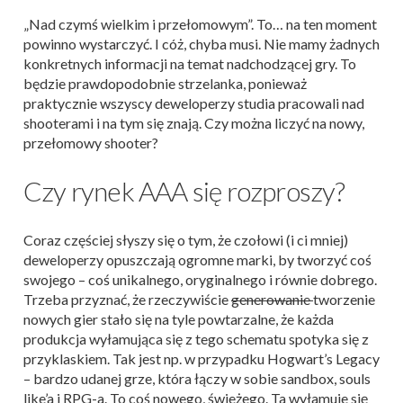
„Nad czymś wielkim i przełomowym”. To… na ten moment
powinno wystarczyć. I cóż, chyba musi. Nie mamy żadnych
konkretnych informacji na temat nadchodzącej gry. To
będzie prawdopodobnie strzelanka, ponieważ
praktycznie wszyscy deweloperzy studia pracowali nad
shooterami i na tym się znają. Czy można liczyć na nowy,
przełomowy shooter?
Czy rynek AAA się rozproszy?
Coraz częściej słyszy się o tym, że czołowi (i ci mniej)
deweloperzy opuszczają ogromne marki, by tworzyć coś
swojego – coś unikalnego, oryginalnego i równie dobrego.
Trzeba przyznać, że rzeczywiście
generowanie
tworzenie
nowych gier stało się na tyle powtarzalne, że każda
produkcja wyłamująca się z tego schematu spotyka się z
przyklaskiem. Tak jest np. w przypadku Hogwart’s Legacy
– bardzo udanej grze, która łączy w sobie sandbox, souls
like’a i RPG-a. To coś nowego, świeżego. Ta wyłamuje się