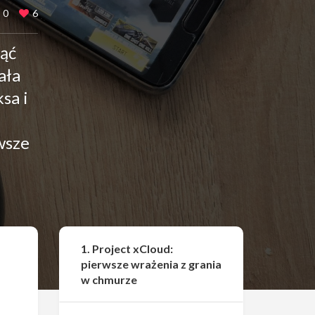
0
6
ząć
ała
sa i
wsze
Udostępnij
1. Project xCloud:
pierwsze wrażenia z grania
w chmurze