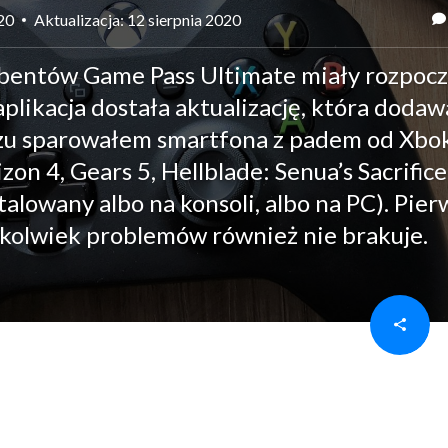
020
Aktualizacja: 12 sierpnia 2020
rybentów Game Pass Ultimate miały rozpoc
aplikacja dostała aktualizację, która dodaw
zu sparowałem smartfona z padem od Xbok
on 4, Gears 5, Hellblade: Senua’s Sacrifice
alowany albo na konsoli, albo na PC). Pier
aczkolwiek problemów również nie brakuje.