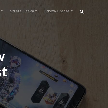
Strefa Geeka
Strefa Gracza
w
st