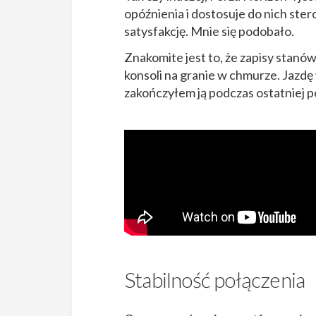
opóźnienia i dostosuje do nich ster
satysfakcję. Mnie się podobało.
Znakomite jest to, że zapisy stanó
konsoli na granie w chmurze. Jazd
zakończyłem ją podczas ostatniej p
Stabilność połączenia