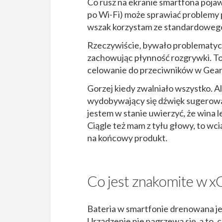
Co rusz na ekranie smartfona pojaw
po Wi-Fi) może sprawiać problemy p
wszak korzystam ze standardowego
Rzeczywiście, bywało problematyczni
zachowując płynność rozgrywki. To 
celowanie do przeciwników w Gear
Gorzej kiedy zwalniało wszystko. A
wydobywający się dźwięk sugerowa
jestem w stanie uwierzyć, że wina l
Ciągle też mam z tyłu głowy, to wcią
na końcowy produkt.
Co jest znakomite w x
Bateria w smartfonie drenowana jest
Urządzenie nie nagrzewa się, a to, 