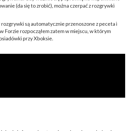
owanie (da się to zrobić), można czerpać z rozgrywki
w rozgrywki są automatycznie przenoszone z peceta i
ę w Forzie rozpocząłem zatem w miejscu, w którym
osiadówki przy Xboksie.