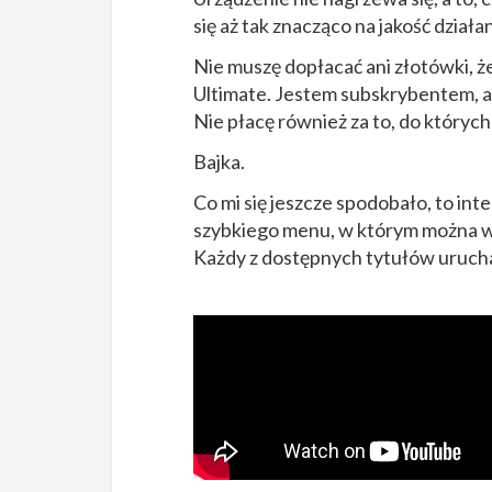
się aż tak znacząco na jakość działan
Nie muszę dopłacać ani złotówki, 
Ultimate. Jestem subskrybentem, 
Nie płacę również za to, do któryc
Bajka.
Co mi się jeszcze spodobało, to inte
szybkiego menu, w którym można włą
Każdy z dostępnych tytułów urucha