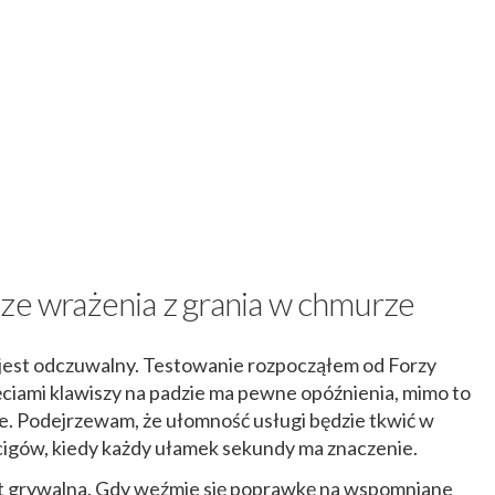
sze wrażenia z grania w chmurze
g jest odczuwalny. Testowanie rozpocząłem od Forzy
ęciami klawiszy na padzie ma pewne opóźnienia, mimo to
omne. Podejrzewam, że ułomność usługi będzie tkwić w
cigów, kiedy każdy ułamek sekundy ma znaczenie.
jest grywalna. Gdy weźmie się poprawkę na wspomniane