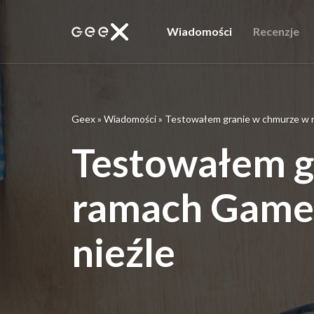
Wiadomości
Recenzje
Geex
»
Wiadomości
»
Testowałem granie w chmurze w r
Testowałem g
ramach Game P
nieźle