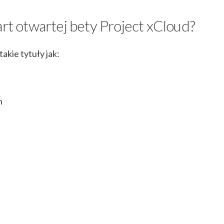
art otwartej bety Project xCloud?
takie tytuły jak:
n