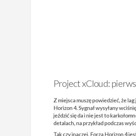
Project xCloud: pierw
Z miejsca muszę powiedzieć, że la
Horizon 4. Sygnał wysyłany wciśni
jeździć się da i nie jest to karkoł
detalach, na przykład podczas wyś
Tak czy inaczej, Forza Horizon 4 