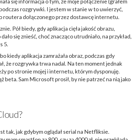
iała się informacja o tym, że moje połączenie (grałem
odczas rozgrywki. I jestem w stanie w to uwierzyć,
 routera dołączonego przez dostawcę internetu.
e. Pół biedy, gdy aplikacja cięła jakość obrazu,
dało się znieść, choć znacząco utrudniało, na przykład,
s 5.
lbo kiedy aplikacja zamrażała obraz, podczas gdy
ł, że rozgrywka trwa nadal. Na ten moment jednak
eży po stronie mojej i internetu, którym dysponuję.
ż beta. Sam Microsoft prosił, by nie patrzeć na nią jako
Cloud?
 tak, jak gdybym oglądał serial na Netfliksie.
czy mam smartfon za 800, czy za 4000 zł, nie przekłada